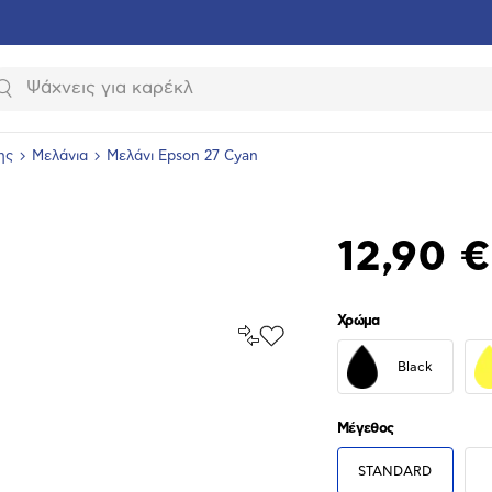
Αναζήτηση
ης
Μελάνια
Μελάνι Epson 27 Cyan
12,90 €
Χρώμα
Σύγκρινέ
Προσθήκη
το
στα
Black
Αγαπημένα
υνση
ραφίας
Μέγεθος
STANDARD