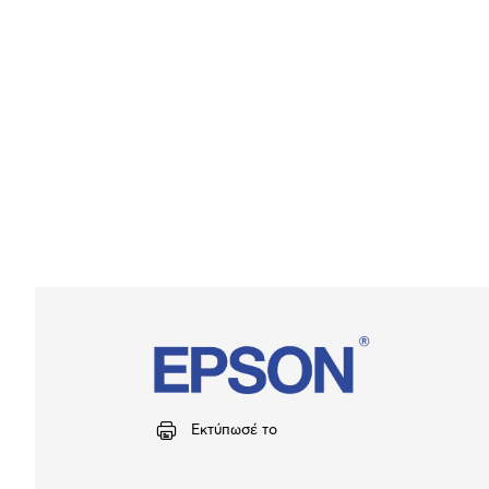
Εκτύπωσέ το