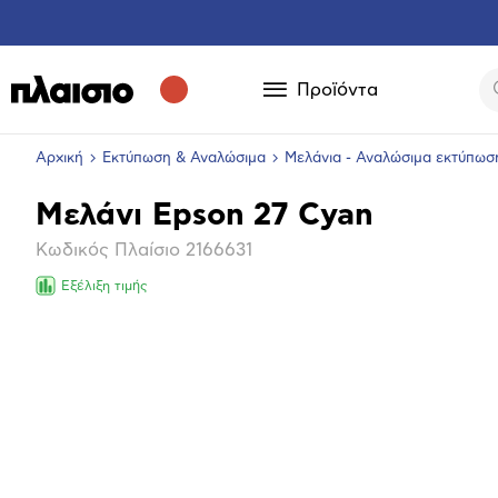
Προϊόντα
Αρχική
Εκτύπωση & Αναλώσιμα
Μελάνια - Αναλώσιμα εκτύπωσ
Μελάνι Epson 27 Cyan
Βασικά
Κωδικός Πλαίσιο
2166631
χαρακτηριστικά
Εξέλιξη τιμής
Μεγέθ
φωτογ