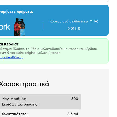
νομήσετε χρήματα;
Κόστος ανά σελίδα (περ. ΦΠΑ)
0,013 €
αι Κέρδισε
άστημα Πλαίσιο τα άδεια μελανοδοχεία και toner και κέρδισε
άτων €
για κάθε original μελάνι ή toner.
ι προϋποθέσεις.
Χαρακτηριστικά
Μέγ. Αριθμός
300
Σελίδων Εκτύπωσης:
Χωρητικότητα:
3.5 ml