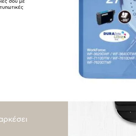
ίες σου με
κτυπωτικές
ιαρκέσει