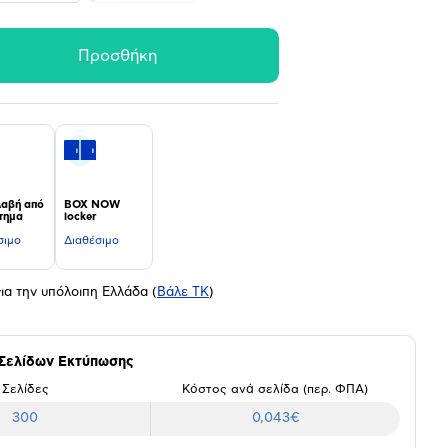
Προσθήκη
αβή από
BOX NOW
τημα
locker
σιμο
Διαθέσιμο
ια την υπόλοιπη Ελλάδα
(
Βάλε ΤΚ
)
 Σελίδων Εκτύπωσης
Σελίδες
Κόστος ανά σελίδα (περ. ΦΠΑ)
300
0,043€