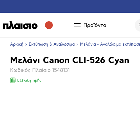
Προϊόντα
Αρχική
Εκτύπωση & Αναλώσιμα
Μελάνια - Αναλώσιμα εκτύπωσ
Μελάνι Canon CLI-526 Cyan
Βασικά
Κωδικός Πλαίσιο
1548131
χαρακτηριστικά
Εξέλιξη τιμής
Μεγέθ
φωτογ