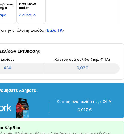
αβή από
BOX NOW
τημα
locker
σιμο
Διαθέσιμο
ια την υπόλοιπη Ελλάδα
(
Βάλε ΤΚ
)
 Σελίδων Εκτύπωσης
Σελίδες
Κόστος ανά σελίδα (περ. ΦΠΑ)
460
0,03€
νομήσετε χρήματα;
Κόστος ανά σελίδα (περ. ΦΠΑ)
0,017 €
αι Κέρδισε
άστημα Πλαίσιο τα άδεια μελανοδοχεία και toner και κέρδισε