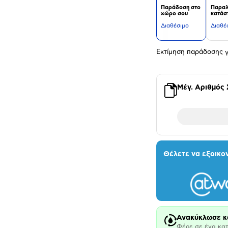
Παράδοση στο
Παραλ
χώρο σου
κατάσ
Διαθέσιμο
Διαθέ
Εκτίμηση παράδοσης γ
Μέγ. Αριθμός
Θέλετε να εξοικο
Ανακύκλωσε κ
Φέρε σε ένα κατ