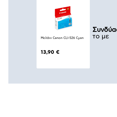
Συνδύα
το με
Μελάνι Canon CLI-526 Cyan
13,90 €
Αναλυτική
παρουσίαση