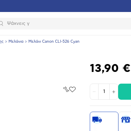
Αναζήτηση
ης
Μελάνια
Μελάνι Canon CLI-526 Cyan
13,90 €
Σύγκρινέ
Προσθήκη
Μείωση
Αύξηση
το
στα
Αγαπημένα
υνση
ραφίας