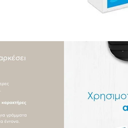
ιαρκέσει
ερες
.
ς χαρακτήρες
για γράμματα
τα έντονα.