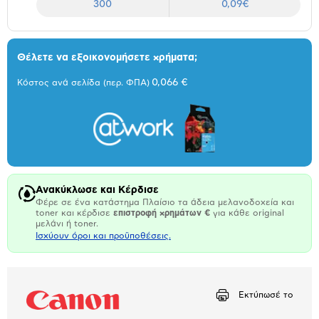
300
0,09€
Θέλετε να εξοικονομήσετε χρήματα;
0,066 €
Κόστος ανά σελίδα (περ. ΦΠΑ)
Ανακύκλωσε και Κέρδισε
Φέρε σε ένα κατάστημα Πλαίσιο τα άδεια μελανοδοχεία και
toner και κέρδισε
επιστροφή χρημάτων €
για κάθε original
μελάνι ή toner.
Ισχύουν όροι και προϋποθέσεις.
Εκτύπωσέ το