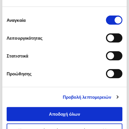
Επιλογή
Αναγκαία
συγκατάθεσης
Συνδύασέ
το με
Λειτουργικότητας
Μελάνι Canon PG-545XL Black
Στατιστικά
27,90 €
Προσθήκη
Προώθησης
Αναλυτική
Προβολή λεπτομερειών
Αναλυτική παρουσίαση
παρουσίαση
Αποδοχή όλων
Προδιαγραφές
Χαρακτηριστικά
προϊόντος