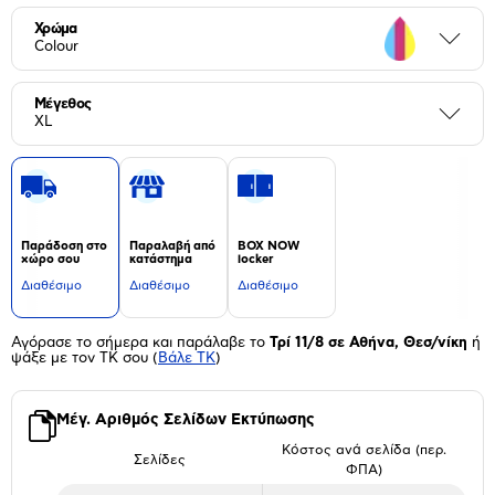
Χρώμα
Περι
Colour
Μέγεθος
Περι
XL
Παράδοση στο
Παραλαβή από
BOX NOW
χώρο σου
κατάστημα
locker
Διαθέσιμο
Διαθέσιμο
Διαθέσιμο
Αγόρασε το σήμερα και παράλαβε το
Τρί 11/8 σε Αθήνα, Θεσ/νίκη
ή
ψάξε με τον ΤΚ σου
(
Βάλε ΤΚ
)
Μέγ. Αριθμός Σελίδων Εκτύπωσης
Κόστος ανά σελίδα (περ.
Σελίδες
ΦΠΑ)