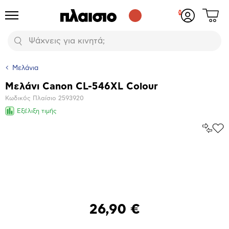
Δες
Προϊόντα
Σύνδεση
το
ή
καλάθι
εγγραφή
Αναζήτηση
σου
Μελάνια
Μελάνι Canon CL-546XL Colour
Βασικά
Κωδικός Πλαίσιο
2593920
χαρακτηριστικά
Εξέλιξη τιμής
Σύγκρ
Προ
το
στα
Αγα
Μεγέθυνση
φωτογραφίας
26,90 €