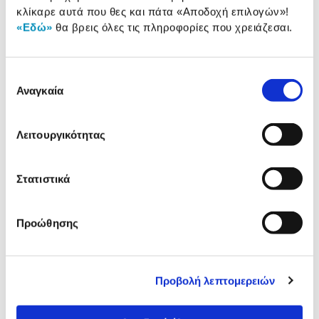
Προσθήκη
κλίκαρε αυτά που θες και πάτα
«Αποδοχή επιλογών»
!
«Εδώ»
θα βρεις όλες τις πληροφορίες που χρειάζεσαι.
Μελάνι @Work
Ανακατασκευασμένο 933XL Cyan
Επιλογή
13,90 €
Αναγκαία
συγκατάθεσης
Προσθήκη
Λειτουργικότητας
Στατιστικά
Αναλυτική
Αναλυτική παρουσίαση
παρουσίαση
Προώθησης
Προδιαγραφές
Χαρακτηριστικά
προϊόντος
Προβολή λεπτομερειών
Συμβατοί Εκτυπωτές