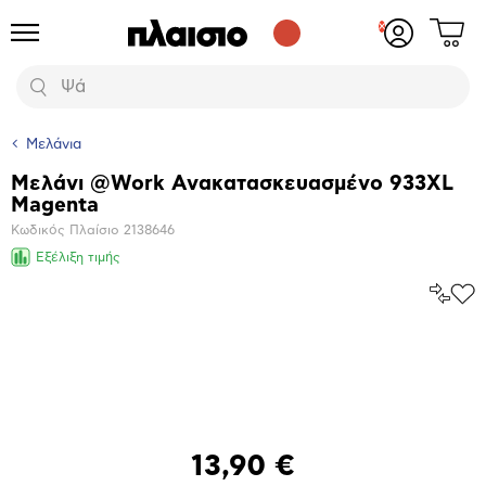
Δες
Προϊόντα
Σύνδεση
το
ή
καλάθι
εγγραφή
Αναζήτηση
σου
Μελάνια
Μελάνι @Work Ανακατασκευασμένο 933XL
Βασικά
Magenta
χαρακτηριστικά
Κωδικός Πλαίσιο
2138646
Εξέλιξη τιμής
Σύγκρ
Προ
το
στα
Αγα
Μεγέθυνση
φωτογραφίας
13,90 €