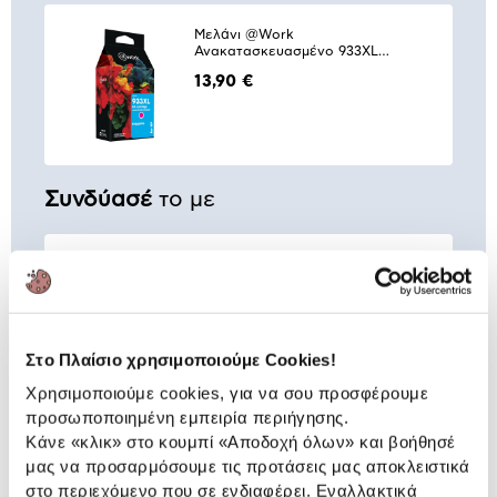
Μελάνι @Work
Ανακατασκευασμένο 933XL
Magenta
13,90 €
Συνδύασέ
το με
Μελάνι @Work
Ανακατασκευασμένο 932XL Black
19,90 €
Προσθήκη
Στο Πλαίσιο χρησιμοποιούμε Cookies!
Χρησιμοποιούμε cookies, για να σου προσφέρουμε
προσωποποιημένη εμπειρία περιήγησης.
Μελάνι @Work
Κάνε «κλικ» στο κουμπί
«Αποδοχή όλων»
και βοήθησέ
Ανακατασκευασμένο 933XL
Yellow
μας να προσαρμόσουμε τις προτάσεις μας αποκλειστικά
13,90 €
στο περιεχόμενο που σε ενδιαφέρει. Εναλλακτικά