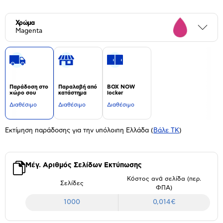
Χρώμα
Περι
Magenta
Παράδοση στο
Παραλαβή από
BOX NOW
χώρο σου
κατάστημα
locker
Διαθέσιμο
Διαθέσιμο
Διαθέσιμο
Εκτίμηση παράδοσης για την υπόλοιπη Ελλάδα
(
Βάλε ΤΚ
)
Μέγ. Αριθμός Σελίδων Εκτύπωσης
Κόστος ανά σελίδα (περ.
Σελίδες
ΦΠΑ)
1000
0,014€