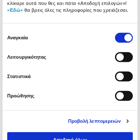
κλίκαρε αυτά που θες και πάτα
«Αποδοχή επιλογών»
!
Αξιολογήσεις
Αξιολογήσεις
«Εδώ»
θα βρεις όλες τις πληροφορίες που χρειάζεσαι.
Επιλογή
Δες τι κλίκαραν όσοι είδαν το ίδιο
Αναγκαία
προϊόν με εσένα!
συγκατάθεσης
Λειτουργικότητας
Στατιστικά
Προώθησης
Q-Connect Χαρτί Φωτ/κο
Q-Connect Κλασέρ από
A4/500 φύλλα 80 gr
Χαρτόνι με Πλαστική
Προβολή λεπτομερειών
Επένδυση 8/32
3,69€
2,19€
Αποδοχή όλων