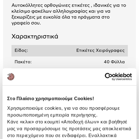
Αυτοκόλλητες ορθογώνιες ετικέτες , ιδανικές για το
κλείσιμο φακέλων αλληλογραφίας και για να
ξεχωρίζεις με ευκολία όλα τα πράγματα στο
γραφείο σου.
Χαρακτηριστικά
Είδος:
Ετικέτες Χειρόγραφες
Πακέτο:
40 Φύλλα
Τεχνολογία Εκτύπωσης:
Pen
Στο Πλαίσιο χρησιμοποιούμε Cookies!
Αναλυτική
Αναλυτική παρουσίαση
Χρησιμοποιούμε cookies, για να σου προσφέρουμε
παρουσίαση
προσωποποιημένη εμπειρία περιήγησης.
Προδιαγραφές
Κάνε «κλικ» στο κουμπί
«Αποδοχή όλων»
και βοήθησέ
Χαρακτηριστικά
μας να προσαρμόσουμε τις προτάσεις μας αποκλειστικά
προϊόντος
στο περιεχόμενο που σε ενδιαφέρει. Εναλλακτικά