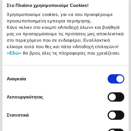
Χαρακτηριστικά
Στο Πλαίσιο χρησιμοποιούμε Cookies!
Χρησιμοποιούμε cookies, για να σου προσφέρουμε
Συσκευασία:
25 τεμ.
προσωποποιημένη εμπειρία περιήγησης.
Κάνε «κλικ» στο κουμπί
«Αποδοχή όλων»
και βοήθησέ
Τοποθέτηση:
με Κλιπ
μας να προσαρμόσουμε τις προτάσεις μας αποκλειστικά
στο περιεχόμενο που σε ενδιαφέρει. Εναλλακτικά
κλίκαρε αυτά που θες και πάτα
«Αποδοχή επιλογών»
!
Αναλυτική
«Εδώ»
θα βρεις όλες τις πληροφορίες που χρειάζεσαι.
Αναλυτική παρουσίαση
παρουσίαση
Προδιαγραφές
Επιλογή
Χαρακτηριστικά
Αναγκαία
συγκατάθεσης
προϊόντος
Αξιολογήσεις
Λειτουργικότητας
Αξιολογήσεις
Στατιστικά
Όσοι είδαν αυτό τo προϊόν, είδαν
επίσης