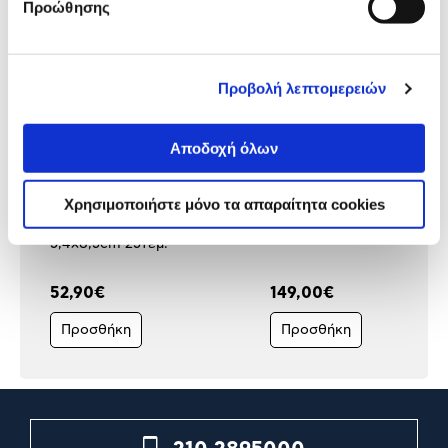
Προώθησης
Προβολή λεπτομερειών
Αποδοχή όλων
Χρησιμοποιήστε μόνο τα απαραίτητα cookies
Avery Zweckform Ετικέτα
Dymo Ετικετογράφος Label
Ονόματος Security με Κλιπ
Writer 550
5,4x8,5cm 25τεμ.
52,90€
149,00€
Προσθήκη
Προσθήκη