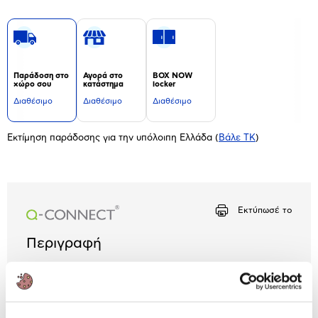
Παράδοση στο
Αγορά στο
BOX NOW
χώρο σου
κατάστημα
locker
Διαθέσιμο
Διαθέσιμο
Διαθέσιμο
Εκτίμηση παράδοσης για την υπόλοιπη Ελλάδα
(
Βάλε ΤΚ
)
Εκτύπωσέ το
Περιγραφή
Ετικέτα ονόματος διαστάσεων 6x9cm και με κλιπ
για να το κρεμάς στα ρούχα σου και να κινείσαι με
άνεση στο χώρο!