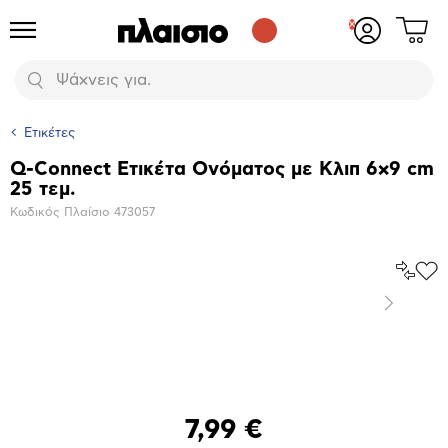
Δες
Προϊόντα
Σύνδεση
το
ή
καλάθι
εγγραφή
Αναζήτηση
σου
Ετικέτες
Q-Connect Ετικέτα Ονόματος με Κλιπ 6x9 cm
Βασικά
25 τεμ.
χαρακτηριστικά
Κωδικός Πλαίσιο
473057
Σύγκρ
Προ
το
στα
Επόμενο
Αγα
Μεγέθυνση
φωτογραφίας
7,99 €