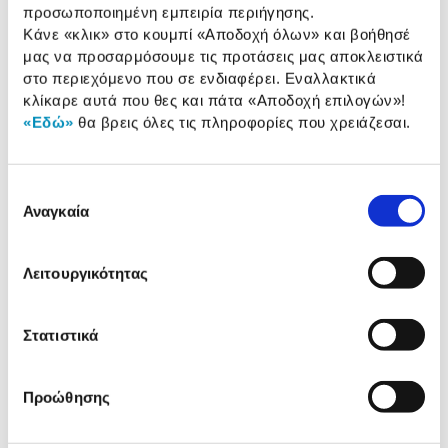
Συνδύασέ
το με
προσωποποιημένη εμπειρία περιήγησης.
Κάνε «κλικ» στο κουμπί
«Αποδοχή όλων»
και βοήθησέ
μας να προσαρμόσουμε τις προτάσεις μας αποκλειστικά
Μελάνι HP 308 Black Instant Ink
στο περιεχόμενο που σε ενδιαφέρει. Εναλλακτικά
κλίκαρε αυτά που θες και πάτα
«Αποδοχή επιλογών»
!
21,90 €
«Εδώ»
θα βρεις όλες τις πληροφορίες που χρειάζεσαι.
Προσθήκη
Επιλογή
Αναγκαία
συγκατάθεσης
Μελάνι HP 308 Colour Instant Ink
19,49 €
Λειτουργικότητας
Προσθήκη
Στατιστικά
Μελάνι HP 308 (BK-CL) Multipack
Instant Ink
Προώθησης
40,90 €
Προσθήκη