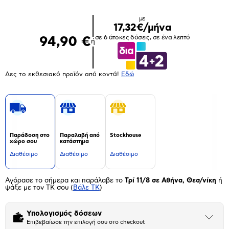
με
17,32€/μήνα
σε 6 άτοκες δόσεις, σε ένα λεπτό
94,90 €
ή
Δες το εκθεσιακό προϊόν από κοντά!
Eδώ
Παράδοση στο
Παραλαβή από
Stockhouse
χώρο σου
κατάστημα
Διαθέσιμο
Διαθέσιμο
Διαθέσιμο
Αγόρασε το σήμερα και παράλαβε το
Τρί 11/8 σε Αθήνα, Θεσ/νίκη
ή
ψάξε με τον ΤΚ σου
(
Βάλε ΤΚ
)
Υπολογισμός δόσεων
Άνοιξε
Επιβεβαίωσε την επιλογή σου στο checkout
το