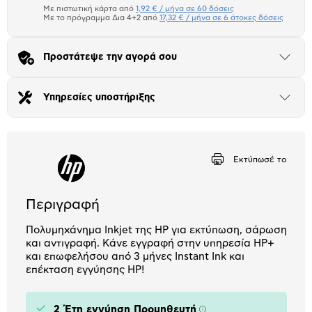
μπλοκ
Με πιστωτική κάρτα από
1,92 € / μήνα σε 60 δόσεις
Πιστωτική κάρτα
Με το πρόγραμμα Δια 4+2 από
17,32 € / μήνα σε 6 άτοκες δόσεις
Πλαίσιο δια 4+2
Προστάτεψε την αγορά σου
Άνοιξε
το
Αριθμός δόσεων
Ποσό/Μήνα
μπλοκ
1,92 €
Υπηρεσίες υποστήριξης
Άνοιξε
το
μπλοκ
Εκτύπωσέ το
Περιγραφή
Πολυμηχάνημα Inkjet της HP για εκτύπωση, σάρωση
και αντιγραφή. Κάνε εγγραφή στην υπηρεσία HP+
και επωφελήσου από 3 μήνες Instant Ink και
επέκταση εγγύησης HP!
2 Έτη εγγύηση Προμηθευτή