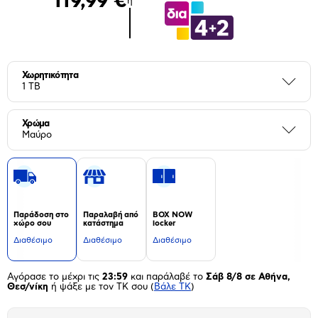
119,99 €
ή
Χωρητικότητα
Περι
1 TB
Χρώμα
Περι
Μαύρο
Παράδοση στο
Παραλαβή από
BOX NOW
χώρο σου
κατάστημα
locker
Διαθέσιμο
Διαθέσιμο
Διαθέσιμο
Αγόρασε το μέχρι τις
23:59
και παράλαβέ το
Σάβ 8/8 σε Αθήνα,
Θεσ/νίκη
ή ψάξε με τον ΤΚ σου
(
Βάλε ΤΚ
)