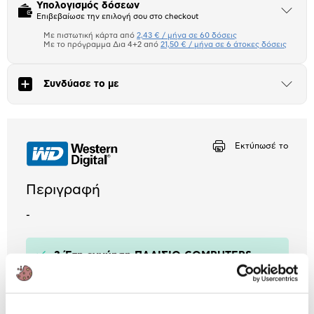
Υπολογισμός δόσεων
Άνοιξε
Επιβεβαίωσε την επιλογή σου στο checkout
το
μπλοκ
Με πιστωτική κάρτα από
2,43 € / μήνα σε 60 δόσεις
Πιστωτική κάρτα
Με το πρόγραμμα Δια 4+2 από
21,50 € / μήνα σε 6 άτοκες δόσεις
Πλαίσιο δια 4+2
Συνδύασε το με
Άνοιξε
το
Αριθμός δόσεων
Ποσό/Μήνα
μπλοκ
2,43 €
Εκτύπωσέ το
Περιγραφή
-
3 Έτη εγγύηση ΠΛΑΙΣΙΟ COMPUTERS
A.E.B.E.
Πληροφορίες
Χαρακτηριστικά