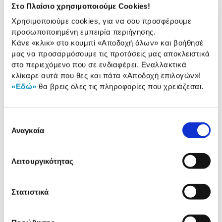
Στο Πλαίσιο χρησιμοποιούμε Cookies!
Χωρητικότητα:
1 TB
Χρησιμοποιούμε cookies, για να σου προσφέρουμε
προσωποποιημένη εμπειρία περιήγησης.
Σύνδεση:
USB 3.2 Gen 1
Κάνε «κλικ» στο κουμπί
«Αποδοχή όλων»
και βοήθησέ
μας να προσαρμόσουμε τις προτάσεις μας αποκλειστικά
στο περιεχόμενο που σε ενδιαφέρει. Εναλλακτικά
κλίκαρε αυτά που θες και πάτα
«Αποδοχή επιλογών»
!
Αναλυτική
Αναλυτική παρουσίαση
«Εδώ»
θα βρεις όλες τις πληροφορίες που χρειάζεσαι.
παρουσίαση
Προδιαγραφές
Επιλογή
Χαρακτηριστικά
προϊόντος
Αναγκαία
συγκατάθεσης
Αξιολογήσεις
Αξιολογήσεις
Λειτουργικότητας
Δες τα HOT προϊόντα της
Στατιστικά
κατηγορίας «Εξωτερικοί Δίσκοι»