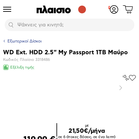
Δες
Προϊόντα
Σύνδεση
το
ή
καλάθι
εγγραφή
Αναζήτηση
σου
Εξωτερικοί Δίσκοι
WD Ext. HDD 2.5" My Passport 1TB Μαύρο
Βασικά
Κωδικός Πλαίσιο
3318486
χαρακτηριστικά
Εξέλιξη τιμής
Σύγκρ
Προ
το
στα
Επόμενο
Αγα
Μεγέθυνση
φωτογραφίας
με
21,50€/μήνα
σε 6 άτοκες δόσεις, σε ένα λεπτό