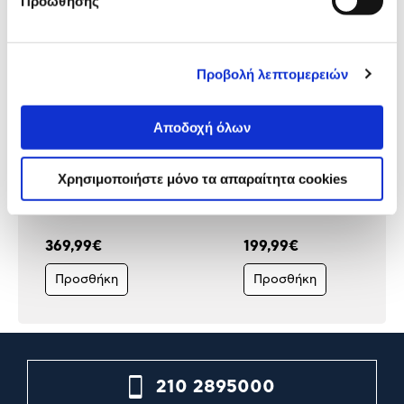
Προώθησης
Προβολή λεπτομερειών
Αποδοχή όλων
Seagate Εξωτερικός Σκληρός
WD Ext. HDD 2.5" My
Χρησιμοποιήστε μόνο τα απαραίτητα cookies
Δίσκος 3.5" 12TB Expansion
Passport 5TB Μαύρο
Μαύρο
369,99€
199,99€
Προσθήκη
Προσθήκη
210 2895000