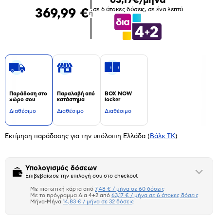
σε 6 άτοκες δόσεις, σε ένα λεπτό
369,99 €
ή
Παράδοση στο
Παραλαβή από
BOX NOW
χώρο σου
κατάστημα
locker
Διαθέσιμο
Διαθέσιμο
Διαθέσιμο
Εκτίμηση παράδοσης για την υπόλοιπη Ελλάδα
(
Βάλε ΤΚ
)
Υπολογισμός δόσεων
Άνοιξε
Επιβεβαίωσε την επιλογή σου στο checkout
το
μπλοκ
Με πιστωτική κάρτα από
7,48 € / μήνα σε 60 δόσεις
Πιστωτική κάρτα
Με το πρόγραμμα Δια 4+2 από
63,17 € / μήνα σε 6 άτοκες δόσεις
Μήνα-Μήνα
14,83 € / μήνα σε 32 δόσεις
Πλαίσιο δια 4+2