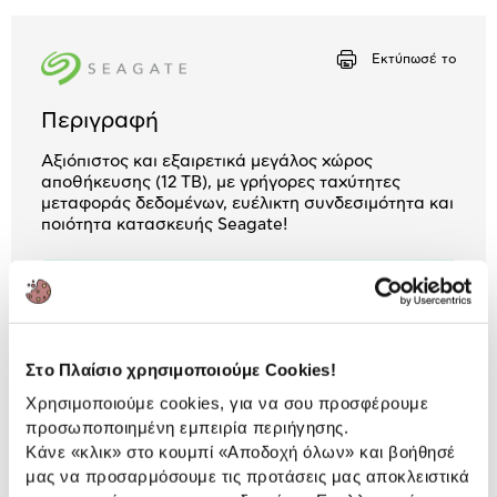
Μήνα Μήνα
Εκτύπωσέ το
Αριθμός δόσεων
Ποσό/Μήνα
7,48 €
Περιγραφή
Αξιόπιστος και εξαιρετικά μεγάλος χώρος
αποθήκευσης (12 TB), με γρήγορες ταχύτητες
μεταφοράς δεδομένων, ευέλικτη συνδεσιμότητα και
ποιότητα κατασκευής Seagate!
3 Έτη εγγύηση ΠΛΑΙΣΙΟ COMPUTERS
A.E.B.E.
Πληροφορίες
Στο Πλαίσιο χρησιμοποιούμε Cookies!
Χαρακτηριστικά
Χρησιμοποιούμε cookies, για να σου προσφέρουμε
Χωρητικότητα:
12 TB
προσωποποιημένη εμπειρία περιήγησης.
Κάνε «κλικ» στο κουμπί
«Αποδοχή όλων»
και βοήθησέ
Μέγεθος Δίσκου:
3.5"
μας να προσαρμόσουμε τις προτάσεις μας αποκλειστικά