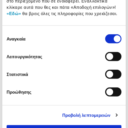
στο περιεχόμενο που σε ενδιαφέρει. Εναλλακτικά
Σύνδεση:
USB 3.2 Gen 1
κλίκαρε αυτά που θες και πάτα
«Αποδοχή επιλογών»
!
«Εδώ»
θα βρεις όλες τις πληροφορίες που χρειάζεσαι.
Αναλυτική
Αναλυτική παρουσίαση
Επιλογή
παρουσίαση
Αναγκαία
συγκατάθεσης
Προδιαγραφές
Χαρακτηριστικά
προϊόντος
Λειτουργικότητας
Αξιολογήσεις
Αξιολογήσεις
Στατιστικά
Κάτι μας λέει πως τα παρακάτω
Προώθησης
προϊόντα σε ενδιαφέρουν!
Προβολή λεπτομερειών