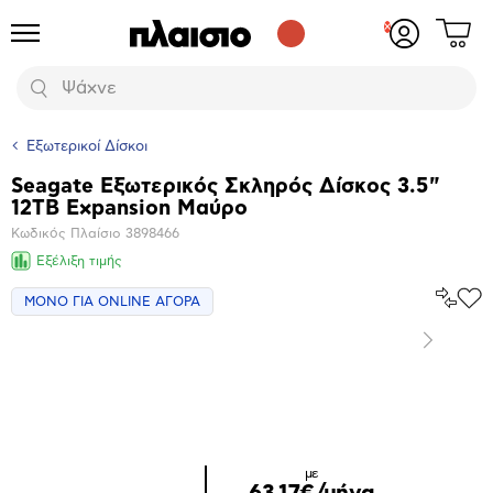
Δες
Προϊόντα
Σύνδεση
το
ή
καλάθι
εγγραφή
Αναζήτηση
σου
Εξωτερικοί Δίσκοι
Seagate Εξωτερικός Σκληρός Δίσκος 3.5"
Βασικά
12TB Expansion Μαύρο
χαρακτηριστικά
Κωδικός Πλαίσιο
3898466
Εξέλιξη τιμής
Σύγκρ
ΜΟΝΟ ΓΙΑ ONLINE ΑΓΟΡΑ
Προ
το
στα
Αγα
Επόμενο
Μεγέθυνση
φωτογραφίας
με
63,17€/μήνα