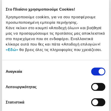
Χαρακτηριστικά
Στο Πλαίσιο χρησιμοποιούμε Cookies!
Χωρητικότητα:
1 TB
Χρησιμοποιούμε cookies, για να σου προσφέρουμε
προσωποποιημένη εμπειρία περιήγησης.
Μέγεθος Δίσκου:
88 mm x 59 mm
Κάνε «κλικ» στο κουμπί
«Αποδοχή όλων»
και βοήθησέ
Σύνδεση:
USB 3.2 Gen 2
μας να προσαρμόσουμε τις προτάσεις μας αποκλειστικά
στο περιεχόμενο που σε ενδιαφέρει. Εναλλακτικά
κλίκαρε αυτά που θες και πάτα
«Αποδοχή επιλογών»
!
«Εδώ»
θα βρεις όλες τις πληροφορίες που χρειάζεσαι.
Αναλυτική
Αναλυτική παρουσίαση
παρουσίαση
Επιλογή
Προδιαγραφές
Αναγκαία
συγκατάθεσης
Χαρακτηριστικά
προϊόντος
Αξιολογήσεις
Λειτουργικότητας
Αξιολογήσεις
Στατιστικά
Δες τι κλίκαραν όσοι είδαν το ίδιο