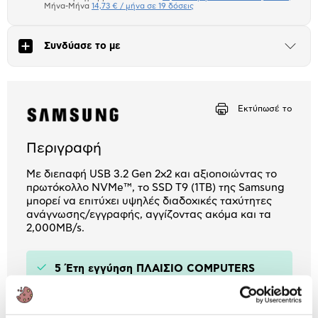
Μήνα-Μήνα
14,73 € / μήνα σε 19 δόσεις
Πλαίσιο δια 4+2
Συνδύασε το με
Μήνα Μήνα
Άνοιξε
το
μπλοκ
Αριθμός δόσεων
Ποσό/Μήνα
4,85 €
Εκτύπωσέ το
Περιγραφή
Με διεπαφή USB 3.2 Gen 2x2 και αξιοποιώντας το
πρωτόκολλο NVMe™, το SSD T9 (1ΤΒ) της Samsung
μπορεί να επιτύχει υψηλές διαδοχικές ταχύτητες
ανάγνωσης/εγγραφής, αγγίζοντας ακόμα και τα
2,000MB/s.
5 Έτη εγγύηση ΠΛΑΙΣΙΟ COMPUTERS
A.E.B.E.
Πληροφορίες