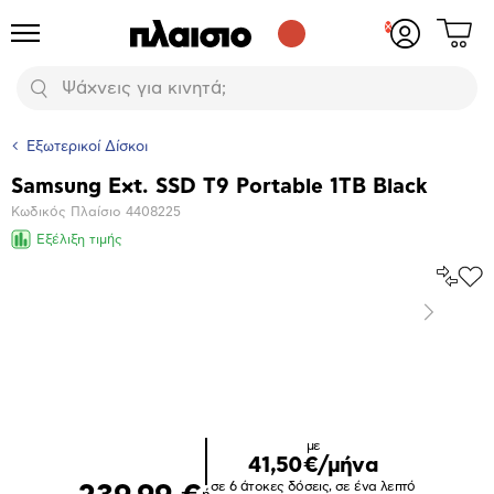
Δες
Προϊόντα
Σύνδεση
το
ή
καλάθι
εγγραφή
Αναζήτηση
σου
Εξωτερικοί Δίσκοι
Samsung Ext. SSD T9 Portable 1TB Black
Βασικά
Κωδικός Πλαίσιο
4408225
χαρακτηριστικά
Εξέλιξη τιμής
Σύγκρ
Προ
το
στα
Επόμενο
Αγα
Μεγέθυνση
φωτογραφίας
με
41,50€/μήνα
σε 6 άτοκες δόσεις, σε ένα λεπτό