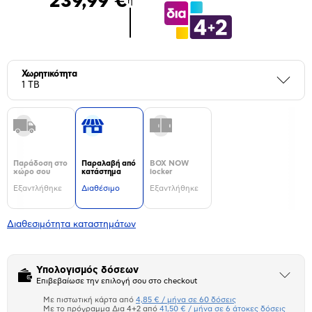
239,99 €
ή
Χωρητικότητα
Περι
1 TB
Παράδοση στο
Παραλαβή από
BOX NOW
χώρο σου
κατάστημα
locker
Εξαντλήθηκε
Διαθέσιμο
Εξαντλήθηκε
Διαθεσιμότητα καταστημάτων
Υπολογισμός δόσεων
Άνοιξε
Επιβεβαίωσε την επιλογή σου στο checkout
το
μπλοκ
Με πιστωτική κάρτα από
4,85 € / μήνα σε 60 δόσεις
Πιστωτική κάρτα
Με το πρόγραμμα Δια 4+2 από
41,50 € / μήνα σε 6 άτοκες δόσεις