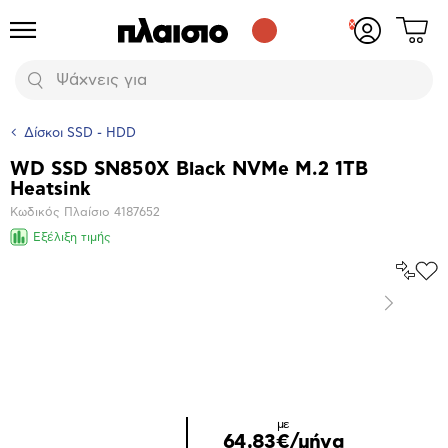
Δες
Προϊόντα
Σύνδεση
το
ή
καλάθι
εγγραφή
Αναζήτηση
σου
Δίσκοι SSD - HDD
WD SSD SN850X Black NVMe M.2 1TB
Βασικά
Heatsink
χαρακτηριστικά
Κωδικός Πλαίσιο
4187652
Εξέλιξη τιμής
Σύγκρ
Προ
το
στα
Επόμενο
Αγα
Μεγέθυνση
φωτογραφίας
με
64,83€/μήνα