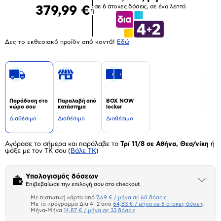
σε 6 άτοκες δόσεις, σε ένα λεπτό
379,99 €
ή
Δες το εκθεσιακό προϊόν από κοντά!
Eδώ
Παράδοση στο
Παραλαβή από
BOX NOW
χώρο σου
κατάστημα
locker
Διαθέσιμο
Διαθέσιμο
Διαθέσιμο
Αγόρασε το σήμερα και παράλαβε το
Τρί 11/8 σε Αθήνα, Θεσ/νίκη
ή
ψάξε με τον ΤΚ σου
(
Βάλε ΤΚ
)
Υπολογισμός δόσεων
Άνοιξε
Επιβεβαίωσε την επιλογή σου στο checkout
το
μπλοκ
Με πιστωτική κάρτα από
7,69 € / μήνα σε 60 δόσεις
Πιστωτική κάρτα
Με το πρόγραμμα Δια 4+2 από
64,83 € / μήνα σε 6 άτοκες δόσεις
Μήνα-Μήνα
14,87 € / μήνα σε 33 δόσεις
Πλαίσιο δια 4+2