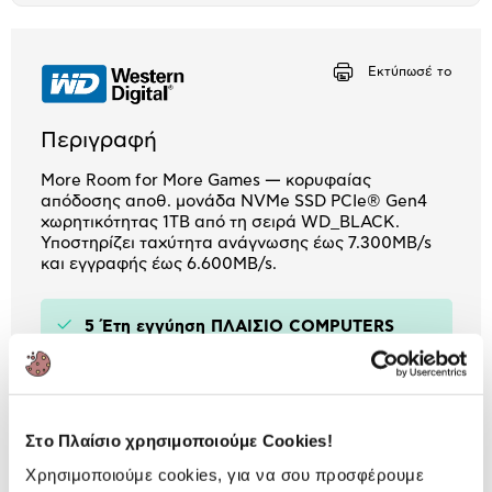
Μήνα Μήνα
Εκτύπωσέ το
Αριθμός δόσεων
Ποσό/Μήνα
7,69 €
Περιγραφή
More Room for More Games — κορυφαίας
απόδοσης αποθ. μονάδα NVMe SSD PCIe® Gen4
χωρητικότητας 1TB από τη σειρά WD_BLACK.
Υποστηρίζει ταχύτητα ανάγνωσης έως 7.300MB/s
και εγγραφής έως 6.600MB/s.
5 Έτη εγγύηση ΠΛΑΙΣΙΟ COMPUTERS
A.E.B.E.
Πληροφορίες
Χαρακτηριστικά
Στο Πλαίσιο χρησιμοποιούμε Cookies!
Χωρητικότητα:
1 TB
Χρησιμοποιούμε cookies, για να σου προσφέρουμε