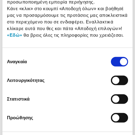
προσωποποιημένη εμπειρία περιήγησης.
Μέγιστη Ταχύτητα
7300 MB/sec
Κάνε «κλικ» στο κουμπί
«Αποδοχή όλων»
και βοήθησέ
Ανάγνωσης:
μας να προσαρμόσουμε τις προτάσεις μας αποκλειστικά
Μέγιστη Ταχύτητα
6300 MB/sec
στο περιεχόμενο που σε ενδιαφέρει. Εναλλακτικά
Εγγραφής:
κλίκαρε αυτά που θες και πάτα
«Αποδοχή επιλογών»
!
«Εδώ»
θα βρεις όλες τις πληροφορίες που χρειάζεσαι.
IOPS Read/Write:
8000004KB IOPS /
11000004KB IOPS
Επιλογή
Αναγκαία
συγκατάθεσης
Αναλυτική
Αναλυτική παρουσίαση
παρουσίαση
Λειτουργικότητας
Προδιαγραφές
Χαρακτηριστικά
προϊόντος
Στατιστικά
Αξιολογήσεις
Αξιολογήσεις
Προώθησης