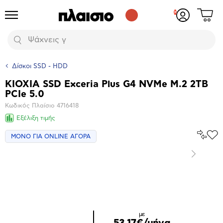
Δες
Προϊόντα
Σύνδεση
το
ή
καλάθι
εγγραφή
Αναζήτηση
σου
Δίσκοι SSD - HDD
KIOXIA SSD Exceria Plus G4 NVMe M.2 2TB
Βασικά
PCIe 5.0
χαρακτηριστικά
Κωδικός Πλαίσιο
4716418
Εξέλιξη τιμής
Σύγκρ
ΜΟΝΟ ΓΙΑ ONLINE ΑΓΟΡΑ
Προ
το
στα
Αγα
Επόμενο
Μεγέθυνση
φωτογραφίας
με
53,17€/μήνα