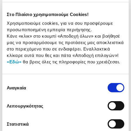
Μέγιστη Ταχύτητα
10000 MB/s
Στο Πλαίσιο χρησιμοποιούμε Cookies!
Ανάγνωσης:
Χρησιμοποιούμε cookies, για να σου προσφέρουμε
Μέγιστη Ταχύτητα
8200 MB/Sec
προσωποποιημένη εμπειρία περιήγησης.
Εγγραφής:
Κάνε «κλικ» στο κουμπί
«Αποδοχή όλων»
και βοήθησέ
μας να προσαρμόσουμε τις προτάσεις μας αποκλειστικά
IOPS Read/Write:
1.3 m / 1.4 m
στο περιεχόμενο που σε ενδιαφέρει. Εναλλακτικά
κλίκαρε αυτά που θες και πάτα
«Αποδοχή επιλογών»
!
«Εδώ»
θα βρεις όλες τις πληροφορίες που χρειάζεσαι.
Αναλυτική
Αναλυτική παρουσίαση
παρουσίαση
Επιλογή
Προδιαγραφές
Αναγκαία
συγκατάθεσης
Χαρακτηριστικά
προϊόντος
Λειτουργικότητας
Αξιολογήσεις
Αξιολογήσεις
Στατιστικά