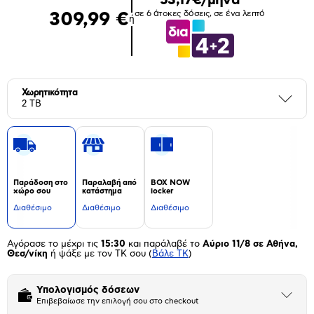
σε 6 άτοκες δόσεις, σε ένα λεπτό
309,99 €
ή
Χωρητικότητα
Περι
2 TB
Παράδοση στο
Παραλαβή από
BOX NOW
χώρο σου
κατάστημα
locker
Διαθέσιμο
Διαθέσιμο
Διαθέσιμο
Αγόρασε το μέχρι τις
15:30
και παράλαβέ το
Αύριο 11/8 σε Αθήνα,
Θεσ/νίκη
ή ψάξε με τον ΤΚ σου
(
Βάλε ΤΚ
)
Υπολογισμός δόσεων
Άνοιξε
Επιβεβαίωσε την επιλογή σου στο checkout
το