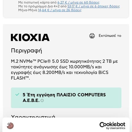
μπλοκ
Με πιστωτική κάρτα από
6,27 € / μήνα σε 60 δόσεις
Πιστωτική κάρτα
Με το πρόγραμμα Δια 4+2 από
53,17 € / μήνα σε 6 άτοκες δόσεις
Μήνα-Μήνα
14,64 € / μήνα σε 26 δόσεις
Πλαίσιο δια 4+2
Μήνα Μήνα
Εκτύπωσέ το
Αριθμός δόσεων
Ποσό/Μήνα
6,27 €
Περιγραφή
M.2 NVMe™ PCIe® 5.0 SSD χωρητικότητας 2 TB με
ταχύτητες ανάγνωσης έως 10.000ΜΒ/s και
εγγραφής έως 8.200MB/s και τεχνολογία BiCS
FLASH™.
5 Έτη εγγύηση ΠΛΑΙΣΙΟ COMPUTERS
A.E.B.E.
Πληροφορίες
Χαρακτηριστικά
Χωρητικότητα:
2 TB