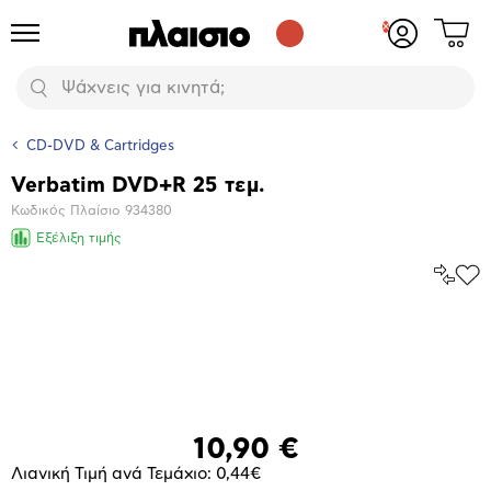
Δες
Προϊόντα
Σύνδεση
το
ή
καλάθι
εγγραφή
Αναζήτηση
σου
CD-DVD & Cartridges
Verbatim DVD+R 25 τεμ.
Βασικά
Κωδικός Πλαίσιο
934380
χαρακτηριστικά
Εξέλιξη τιμής
Σύγκρ
Προ
το
στα
Αγα
Μεγέθυνση
φωτογραφίας
10,90 €
Λιανική Τιμή ανά Τεμάχιο: 0,44€