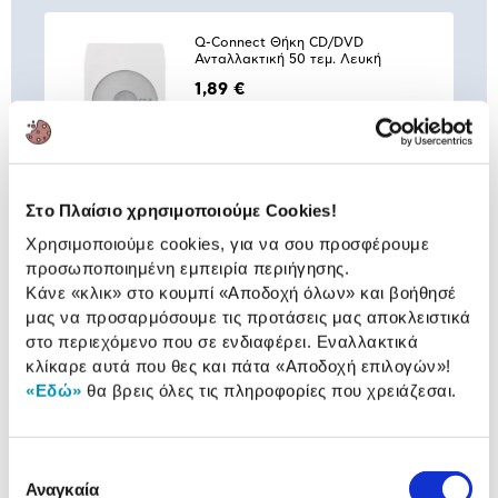
Q-Connect Θήκη CD/DVD
Ανταλλακτική 50 τεμ. Λευκή
1,89 €
Προσθήκη
Q-Connect Θήκη CD/DVD
Στο Πλαίσιο χρησιμοποιούμε Cookies!
Ανταλλακτική 50 τεμ. Διαφανής
Χρησιμοποιούμε cookies, για να σου προσφέρουμε
2,19 €
προσωποποιημένη εμπειρία περιήγησης.
Προσθήκη
Κάνε «κλικ» στο κουμπί
«Αποδοχή όλων»
και βοήθησέ
μας να προσαρμόσουμε τις προτάσεις μας αποκλειστικά
στο περιεχόμενο που σε ενδιαφέρει. Εναλλακτικά
κλίκαρε αυτά που θες και πάτα
«Αποδοχή επιλογών»
!
@Work DVD+R 25 τεμ.
«Εδώ»
θα βρεις όλες τις πληροφορίες που χρειάζεσαι.
5,99 €
Προσθήκη
Επιλογή
Αναγκαία
συγκατάθεσης