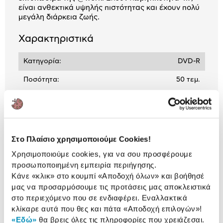
είναι ανθεκτικά υψηλής πιστότητας και έχουν πολύ
μεγάλη διάρκεια ζωής.
Χαρακτηριστικά
Κατηγορία:
DVD-R
Ποσότητα:
50 τεμ.
Αναλυτική
Αναλυτική παρουσίαση
παρουσίαση
Στο Πλαίσιο χρησιμοποιούμε Cookies!
Χρησιμοποιούμε cookies, για να σου προσφέρουμε
Προδιαγραφές
Χαρακτηριστικά
προσωποποιημένη εμπειρία περιήγησης.
προϊόντος
Κάνε «κλικ» στο κουμπί
«Αποδοχή όλων»
και βοήθησέ
μας να προσαρμόσουμε τις προτάσεις μας αποκλειστικά
Αξιολογήσεις
στο περιεχόμενο που σε ενδιαφέρει. Εναλλακτικά
Αξιολογήσεις
κλίκαρε αυτά που θες και πάτα
«Αποδοχή επιλογών»
!
«Εδώ»
θα βρεις όλες τις πληροφορίες που χρειάζεσαι.