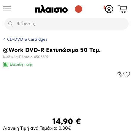
Δες
Προϊόντα
Σύνδεση
το
ή
καλάθι
εγγραφή
Αναζήτηση
σου
CD-DVD & Cartridges
@Work DVD-R Εκτυπώσιμο 50 Τεμ.
Βασικά
Κωδικός Πλαίσιο
4505697
χαρακτηριστικά
Εξέλιξη τιμής
Σύγκρ
Προ
το
στα
Αγα
Μεγέθυνση
φωτογραφίας
14,90 €
Λιανική Τιμή ανά Τεμάχιο: 0,30€