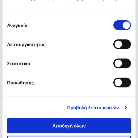
Δες τι κλίκαραν όσοι είδαν το ίδιο
προϊόν με εσένα!
Επιλογή
Αναγκαία
συγκατάθεσης
Λειτουργικότητας
Στατιστικά
Προώθησης
@Work DVD+R Εκτυπώσιμο
Verbatim DVD-R Εκτυπώσ
100 τεμ.
50 τεμ.
Προβολή λεπτομερειών
27,90€
19,90€
Προσθήκη
Προσθήκη
Αποδοχή όλων