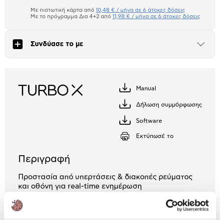
το
μπλοκ
Με πιστωτική κάρτα από
10,48 € / μήνα σε 6 άτοκες δόσεις
Πιστωτική κάρτα
Με το πρόγραμμα Δια 4+2 από
11,98 € / μήνα σε 6 άτοκες δόσεις
Πλαίσιο δια 4+2
Συνδύασε το με
Άνοιξε
το
Αριθμός δόσεων
Ποσό/Μήνα
μπλοκ
10,48 €
Manual
Κατέβασέ
το
Δήλωση συμμόρφωσης
Κατέβασέ
το
Software
Κατέβασέ
το
Εκτύπωσέ το
Περιγραφή
Προστασία από υπερτάσεις & διακοπές ρεύματος
και οθόνη για real-time ενημέρωση
2 Έτη εγγύηση ΠΛΑΙΣΙΟ COMPUTERS