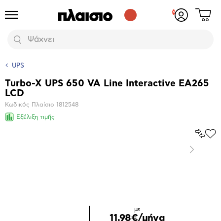
Δες
Προϊόντα
Σύνδεση
το
ή
καλάθι
εγγραφή
Αναζήτηση
σου
UPS
Turbo-X UPS 650 VA Line Interactive EA265
Βασικά
LCD
χαρακτηριστικά
Κωδικός Πλαίσιο
1812548
Εξέλιξη τιμής
Σύγκρ
Προ
το
στα
Επόμενο
Αγα
Μεγέθυνση
φωτογραφίας
με
11,98€/μήνα