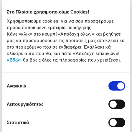
A.E.B.E.
Πληροφορίες
Στο Πλαίσιο χρησιμοποιούμε Cookies!
Χαρακτηριστικά
Χρησιμοποιούμε cookies, για να σου προσφέρουμε
προσωποποιημένη εμπειρία περιήγησης.
Παρεχόμενη Ισχύς Τροφ.
390 W
Κάνε «κλικ» στο κουμπί
«Αποδοχή όλων»
και βοήθησέ
(Watts):
μας να προσαρμόσουμε τις προτάσεις μας αποκλειστικά
στο περιεχόμενο που σε ενδιαφέρει. Εναλλακτικά
κλίκαρε αυτά που θες και πάτα
«Αποδοχή επιλογών»
!
«Εδώ»
θα βρεις όλες τις πληροφορίες που χρειάζεσαι.
Αναλυτική
Αναλυτική παρουσίαση
παρουσίαση
Επιλογή
Προδιαγραφές
Αναγκαία
συγκατάθεσης
Χαρακτηριστικά
προϊόντος
Αξιολογήσεις
Λειτουργικότητας
Αξιολογήσεις
Στατιστικά
Δες τι κλίκαραν όσοι είδαν το ίδιο