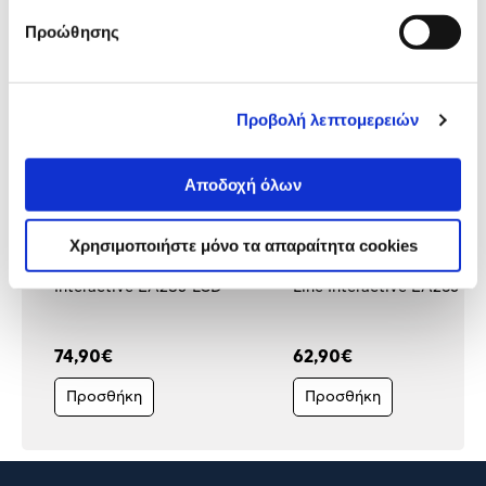
προϊόν με εσένα!
Προώθησης
Προβολή λεπτομερειών
Αποδοχή όλων
Χρησιμοποιήστε μόνο τα απαραίτητα cookies
Turbo-X UPS 850 VA Line
Turbo-X UPS 650VA/390
Interactive EA285-LCD
Line Interactive EA265-L
74,90€
62,90€
Προσθήκη
Προσθήκη