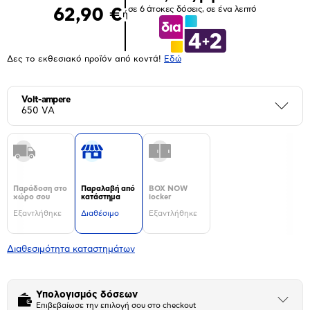
σε 6 άτοκες δόσεις, σε ένα λεπτό
62,90 €
ή
Δες το εκθεσιακό προϊόν από κοντά!
Eδώ
Volt-ampere
Περι
650 VA
Παράδοση στο
Παραλαβή από
BOX NOW
χώρο σου
κατάστημα
locker
Εξαντλήθηκε
Διαθέσιμο
Εξαντλήθηκε
Διαθεσιμότητα καταστημάτων
Υπολογισμός δόσεων
Άνοιξε
Επιβεβαίωσε την επιλογή σου στο checkout