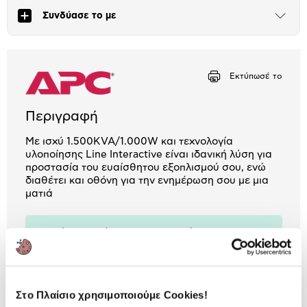
Συνδύασε το με
Μήνα Μήνα
Άνοιξε
το
μπλοκ
Αριθμός δόσεων
Ποσό/Μήνα
25,81 €
Εκτύπωσέ το
Περιγραφή
Με ισχύ 1.500KVA/1.000W και τεχνολογία
υλοποίησης Line Interactive είναι ιδανική λύση για
προστασία του ευαίσθητου εξοπλισμού σου, ενώ
διαθέτει και οθόνη για την ενημέρωση σου με μια
ματιά
3 Έτη εγγύηση Προμηθευτή
Πληροφορίες
Χαρακτηριστικά
Στο Πλαίσιο χρησιμοποιούμε Cookies!
Παρεχόμενη Ισχύς Τροφ.
1000 W