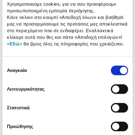
Χρησιμοποιούμε cookies, για να σου προσφέρουμε
(Watts):
προσωποποιημένη εμπειρία περιήγησης.
Κάνε «κλικ» στο κουμπί
«Αποδοχή όλων»
και βοήθησέ
μας να προσαρμόσουμε τις προτάσεις μας αποκλειστικά
Αναλυτική
στο περιεχόμενο που σε ενδιαφέρει. Εναλλακτικά
Αναλυτική παρουσίαση
κλίκαρε αυτά που θες και πάτα
«Αποδοχή επιλογών»
!
παρουσίαση
«Εδώ»
θα βρεις όλες τις πληροφορίες που χρειάζεσαι.
Προδιαγραφές
Χαρακτηριστικά
προϊόντος
Επιλογή
Αναγκαία
Αξιολογήσεις
συγκατάθεσης
Αξιολογήσεις
Λειτουργικότητας
Δες τι κλίκαραν όσοι είδαν το ίδιο
προϊόν με εσένα!
Στατιστικά
Προώθησης