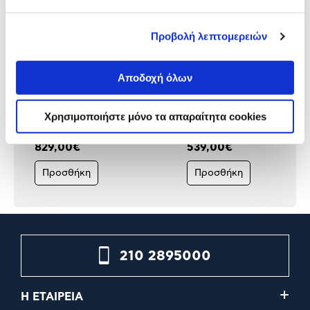
Προβολή λεπτομερειών
Αποδοχή όλων
APC UPS 1500 VA LCD 230V
APC UPS 1600 VA Line
SMC1500IC
Interactive BR1600MI
Χρησιμοποιήστε μόνο τα απαραίτητα cookies
829,00€
539,00€
Προσθήκη
Προσθήκη
210 2895000
Η ΕΤΑΙΡΕΙΑ