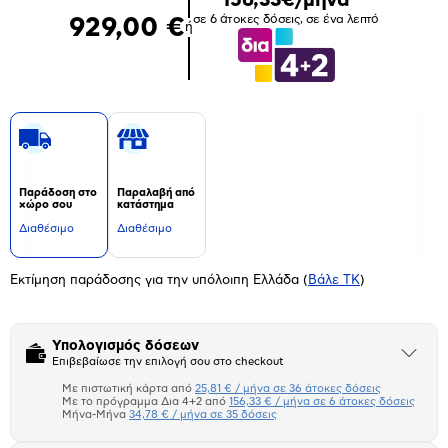
σε 6 άτοκες δόσεις, σε ένα λεπτό
929,00 €
ή
Παράδοση στο
Παραλαβή από
χώρο σου
κατάστημα
Διαθέσιμο
Διαθέσιμο
Εκτίμηση παράδοσης για την υπόλοιπη Ελλάδα
(
Βάλε ΤΚ
)
Υπολογισμός δόσεων
Άνοιξε
Επιβεβαίωσε την επιλογή σου στο checkout
το
μπλοκ
Με πιστωτική κάρτα από
25,81 € / μήνα σε 36 άτοκες δόσεις
Πιστωτική κάρτα
Με το πρόγραμμα Δια 4+2 από
156,33 € / μήνα σε 6 άτοκες δόσεις
Μήνα-Μήνα
34,78 € / μήνα σε 35 δόσεις
Πλαίσιο δια 4+2