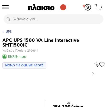
Δες
Προϊόντα
Σύνδεση
το
ή
καλάθι
εγγραφή
Αναζήτηση
σου
UPS
APC UPS 1500 VA Line Interactive
Βασικά
SMT1500iC
χαρακτηριστικά
Κωδικός Πλαίσιο
2966611
Εξέλιξη τιμής
Σύγκρ
ΜΟΝΟ ΓΙΑ ONLINE ΑΓΟΡΑ
Προ
το
στα
Αγα
Επόμενο
Μεγέθυνση
φωτογραφίας
με
156,33€/μήνα