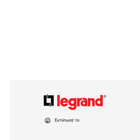
Εκτύπωσέ το