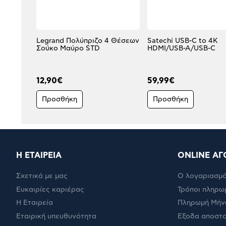
Legrand Πολύπριζο 4 Θέσεων
Satechi USB-C to 4K
Σούκο Μαύρο STD
HDMI/USB-A/USB-C
12,90€
59,99€
Προσθήκη
Προσθήκη
Η ΕΤΑΙΡΕΙΑ
ONLINE ΑΓ
Σχετικά με μας
Ο λογαριασμό
Ευκαιρίες καριέρας
Τρόποι πληρω
Η Εταιρεία
Πληρωμή Μήν
Εταιρική υπευθυνότητα
Έξοδα αποστ