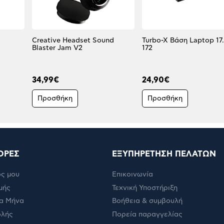
Creative Headset Sound
Turbo-X Βάση Laptop 17
Blaster Jam V2
172
34,99€
24,90€
Προσθήκη
Προσθήκη
ΟΡΕΣ
ΕΞΥΠΗΡΕΤΗΣΗ ΠΕΛΑΤΩΝ
ς μου
Επικοινωνία
μής
Τεχνική Υποστήριξη
α Μήνα
Βοήθεια & συμβουλή
ολής
Πορεία παραγγελίας