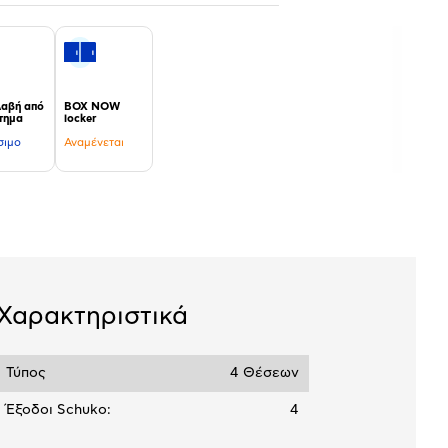
αβή από
BOX NOW
τημα
locker
σιμο
Αναμένεται
Χαρακτηριστικά
Τύπος
4 Θέσεων
Έξοδοι Schuko:
4