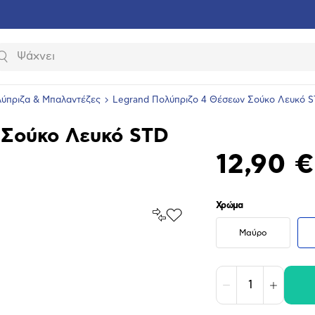
Αναζήτηση
ύπριζα & Μπαλαντέζες
Legrand Πολύπριζο 4 Θέσεων Σούκο Λευκό 
 Σούκο Λευκό STD
12,90 €
Χρώμα
Σύγκρινέ
Προσθήκη
το
στα
Μαύρο
Αγαπημένα
υνση
ραφίας
Μείωση
Αύξηση