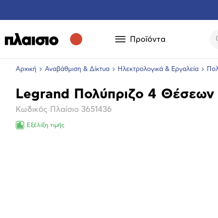
Προϊόντα
Αρχική
Αναβάθμιση & Δίκτυα
Ηλεκτρολογικά & Εργαλεία
Πολ
Legrand Πολύπριζο 4 Θέσεων
Βασικά
Κωδικός Πλαίσιο
3651436
χαρακτηριστικά
Εξέλιξη τιμής
Επόμενο
Μεγέθ
φωτογ