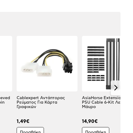
eeved
Cablexpert Αντάπτορας
AsiaHorse Extension Sle
pin
Ρεύματος Για Κάρτα
PSU Cable 6-Kit Λευκό-
Γραφικών
Μάυρο
1,49€
14,90€
Προσθήκη
Προσθήκη