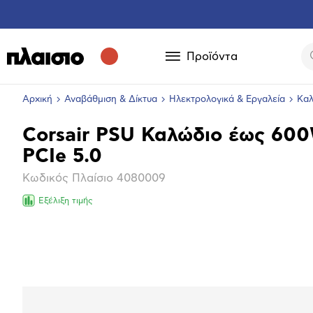
Προϊόντα
Αρχική
Αναβάθμιση & Δίκτυα
Ηλεκτρολογικά & Εργαλεία
Καλ
Corsair PSU Καλώδιο έως 600
Βασικά
PCIe 5.0
χαρακτηριστικά
Κωδικός Πλαίσιο
4080009
Εξέλιξη τιμής
Επόμενο
Μεγέθ
φωτογ