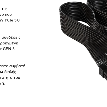
 τις
όνο που
W PCIe 5.0
α συνδέσεις
προηγμένη
or GEN 5
ήποτε συμβατό
ω διπλής
ατότητα του
τή.