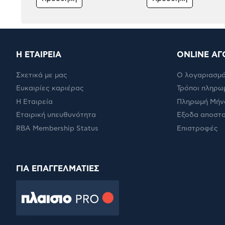
Η ΕΤΑΙΡΕΙΑ
ONLINE ΑΓ
Σχετικά με μας
Ο λογαριασμό
Ευκαιρίες καριέρας
Τρόποι πληρω
Η Εταιρεία
Πληρωμή Μήν
Εταιρική υπευθυνότητα
Έξοδα αποστ
RBA Membership Status
Επιστροφές
ΓΙΑ ΕΠΑΓΓΕΛΜΑΤΙΕΣ