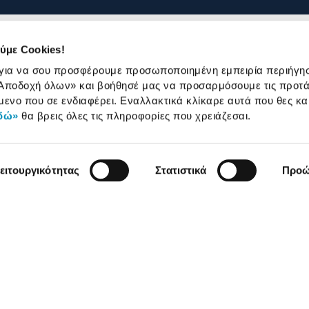
ύμε Cookies!
 για να σου προσφέρουμε προσωποποιημένη εμπειρία περιήγη
Αποδοχή όλων»
και βοήθησέ μας να προσαρμόσουμε τις προτά
μενο που σε ενδιαφέρει. Εναλλακτικά κλίκαρε αυτά που θες κα
δώ»
θα βρεις όλες τις πληροφορίες που χρειάζεσαι.
ειτουργικότητας
Στατιστικά
Προώ
χρήσης
Πολιτική Cookies
Πολιτική Απορρήτου
©
2026
Plaisio Computers