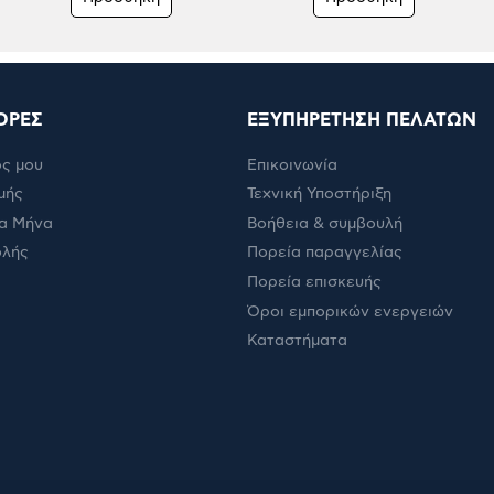
ΟΡΕΣ
ΕΞΥΠΗΡΕΤΗΣΗ ΠΕΛΑΤΩΝ
ς μου
Επικοινωνία
μής
Τεχνική Υποστήριξη
α Μήνα
Βοήθεια & συμβουλή
ολής
Πορεία παραγγελίας
Πορεία επισκευής
Όροι εμπορικών ενεργειών
Καταστήματα