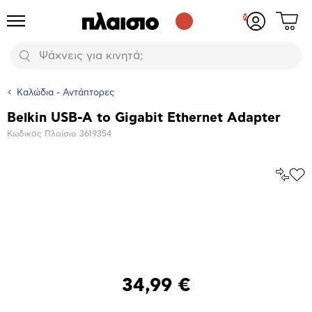
Δες
Προϊόντα
Σύνδεση
το
ή
καλάθι
εγγραφή
Αναζήτηση
σου
Καλώδια - Αντάπτορες
Belkin USB-A to Gigabit Ethernet Adapter
Βασικά
Κωδικός Πλαίσιο
3619354
χαρακτηριστικά
Σύγκρ
Προ
το
στα
Αγα
Μεγέθυνση
φωτογραφίας
34,99 €