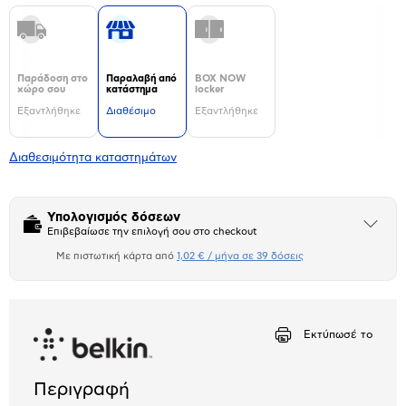
Παράδοση στο
Παραλαβή από
BOX NOW
χώρο σου
κατάστημα
locker
Εξαντλήθηκε
Διαθέσιμο
Εξαντλήθηκε
Διαθεσιμότητα καταστημάτων
Υπολογισμός δόσεων
Άνοιξε
Επιβεβαίωσε την επιλογή σου στο checkout
το
μπλοκ
Με πιστωτική κάρτα από
1,02 € / μήνα σε 39 δόσεις
Πιστωτική κάρτα
Αριθμός δόσεων
Ποσό/Μήνα
1,02 €
Εκτύπωσέ το
Περιγραφή