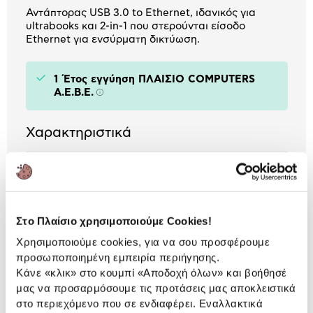
Αντάπτορας USB 3.0 to Ethernet, ιδανικός για
ultrabooks και 2-in-1 που στερούνται είσοδο
Ethernet για ενσύρματη δικτύωση.
1 Έτος εγγύηση ΠΛΑΙΣΙΟ COMPUTERS
A.E.B.E.
Πληροφορίες
Χαρακτηριστικά
Θύρα Ethernet:
1xΘύρα Ethernet
Αναλυτική
Στο Πλαίσιο χρησιμοποιούμε Cookies!
Αναλυτική παρουσίαση
Χρησιμοποιούμε cookies, για να σου προσφέρουμε
παρουσίαση
προσωποποιημένη εμπειρία περιήγησης.
Προδιαγραφές
Κάνε «κλικ» στο κουμπί
«Αποδοχή όλων»
και βοήθησέ
Χαρακτηριστικά
μας να προσαρμόσουμε τις προτάσεις μας αποκλειστικά
προϊόντος
στο περιεχόμενο που σε ενδιαφέρει. Εναλλακτικά