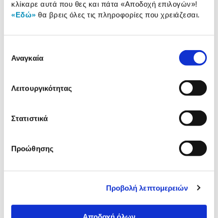
Αξιολογήσεις
κλίκαρε αυτά που θες και πάτα
«Αποδοχή επιλογών»
!
Αξιολογήσεις
«Εδώ»
θα βρεις όλες τις πληροφορίες που χρειάζεσαι.
Επιλογή
Δες τι κλίκαραν όσοι είδαν το ίδιο
προϊόν με εσένα!
Αναγκαία
συγκατάθεσης
Λειτουργικότητας
Στατιστικά
Προώθησης
Gembird USB 3.0 to Gigabit
Turbo-X Αντάπτορας USB 
Ethernet Adapter
Ethernet
Προβολή λεπτομερειών
17,90€
9,99€
Αποδοχή όλων