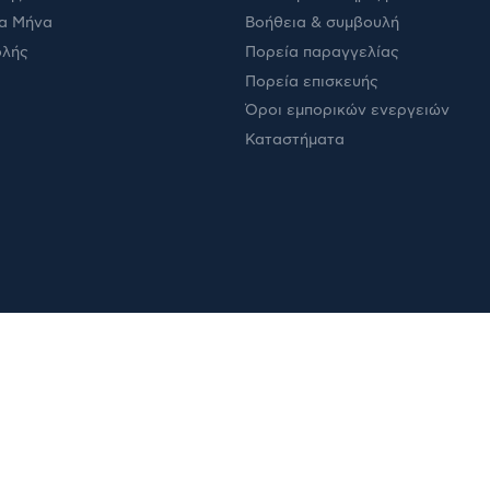
α Μήνα
Βοήθεια & συμβουλή
ολής
Πορεία παραγγελίας
Πορεία επισκευής
Όροι εμπορικών ενεργειών
Καταστήματα