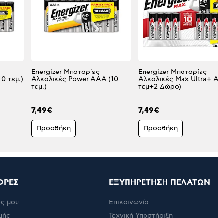
Energizer Μπαταρίες
Energizer Μπαταρίες
0 τεμ.)
Αλκαλικές Power AAA (10
Αλκαλικές Max Ultra+ A
τεμ.)
τεμ+2 Δώρο)
7,49€
7,49€
Προσθήκη
Προσθήκη
ΟΡΕΣ
ΕΞΥΠΗΡΕΤΗΣΗ ΠΕΛΑΤΩΝ
ς μου
Επικοινωνία
μής
Τεχνική Υποστήριξη