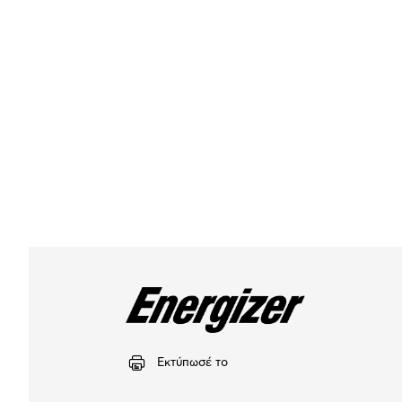
Εκτύπωσέ το