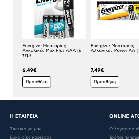
Energizer Μπαταρίες
Energizer Μπαταρίες
Αλκαλικές Max Plus AΑA (6
Αλκαλικές Power AA (1
τεμ)
6,49€
7,49€
Προσθήκη
Προσθήκη
Η ΕΤΑΙΡΕΙΑ
ONLINE ΑΓ
Σχετικά με μας
Ο λογαριασμό
Ευκαιρίες καριέρας
Τρόποι πληρω