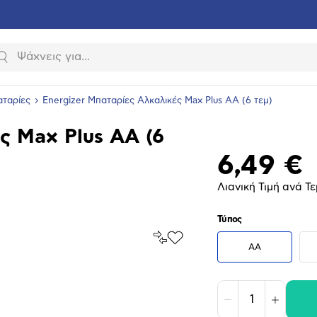
Αναζήτηση
ταρίες
Energizer Μπαταρίες Αλκαλικές Max Plus AA (6 τεμ)
ς Max Plus AA (6
6,49 €
Λιανική Τιμή ανά Τε
Τύπος
Σύγκρινέ
Προσθήκη
AA
το
στα
Αγαπημένα
υνση
ραφίας
Μείωση
Αύξηση