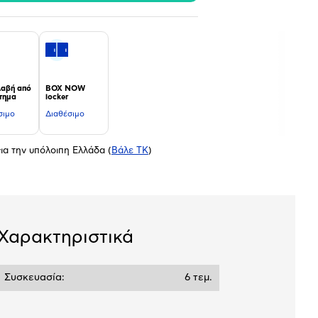
αβή από
BOX NOW
τημα
locker
σιμο
Διαθέσιμο
ια την υπόλοιπη Ελλάδα
(
Βάλε ΤΚ
)
Χαρακτηριστικά
Συσκευασία:
6 τεμ.