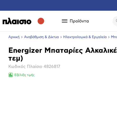
Προϊόντα
Αρχική
Αναβάθμιση & Δίκτυα
Ηλεκτρολογικά & Εργαλεία
Μπα
Energizer Μπαταρίες Αλκαλικέ
Βασικά
τεμ)
χαρακτηριστικά
Κωδικός Πλαίσιο
4826817
Εξέλιξη τιμής
Επόμενο
Μεγέθ
φωτογ