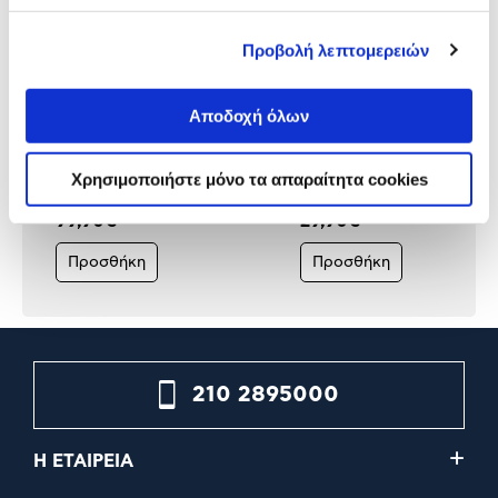
Προβολή λεπτομερειών
Αποδοχή όλων
TP-Link WiFi Router AC1200
TP-Link WiFi Router N300 
Archer MR500 4G+
MR3420 3G/4G
Χρησιμοποιήστε μόνο τα απαραίτητα cookies
129,90€
99,90€
29,90€
Προσθήκη
Προσθήκη
210 2895000
Η ΕΤΑΙΡΕΙΑ