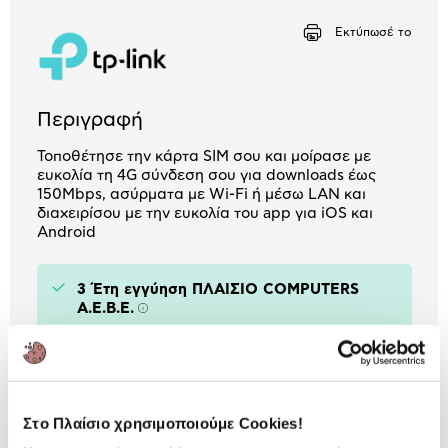
Αριθμός δόσεων
Ποσό/Μήνα
Εκτύπωσέ το
1,62 €
Περιγραφή
Τοποθέτησε την κάρτα SIM σου και μοίρασε με
ευκολία τη 4G σύνδεση σου για downloads έως
150Mbps, ασύρματα με Wi-Fi ή μέσω LAN και
διαχειρίσου με την ευκολία του app για iOS και
Android
3 Έτη εγγύηση ΠΛΑΙΣΙΟ COMPUTERS
A.E.B.E.
Πληροφορίες
Χαρακτηριστικά
Ταχύτητα :
N300
Στο Πλαίσιο χρησιμοποιούμε Cookies!