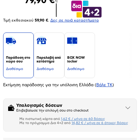
79,90 €
ή
Τιμή εκθεσιακού
59,90 €
.
Δες σε ποιά καταστήματα
Παράδοση στο
Παραλαβή από
BOX NOW
χώρο σου
κατάστημα
locker
Διαθέσιμο
Διαθέσιμο
Διαθέσιμο
Εκτίμηση παράδοσης για την υπόλοιπη Ελλάδα
(
Βάλε ΤΚ
)
Υπολογισμός δόσεων
Άνοιξε
Επιβεβαίωσε την επιλογή σου στο checkout
το
μπλοκ
Με πιστωτική κάρτα από
1,62 € / μήνα σε 60 δόσεις
Πιστωτική κάρτα
Με το πρόγραμμα Δια 4+2 από
14,82 € / μήνα σε 6 άτοκες δόσεις
Πλαίσιο δια 4+2