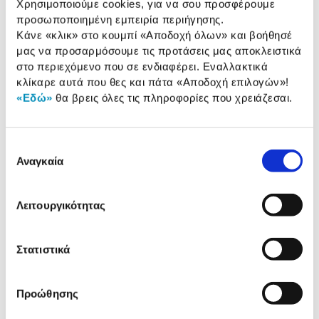
WiFi band :
Single Band
Χρησιμοποιούμε cookies, για να σου προσφέρουμε
προσωποποιημένη εμπειρία περιήγησης.
Κάνε «κλικ» στο κουμπί
«Αποδοχή όλων»
και βοήθησέ
μας να προσαρμόσουμε τις προτάσεις μας αποκλειστικά
Αναλυτική
στο περιεχόμενο που σε ενδιαφέρει. Εναλλακτικά
Αναλυτική παρουσίαση
παρουσίαση
κλίκαρε αυτά που θες και πάτα
«Αποδοχή επιλογών»
!
«Εδώ»
θα βρεις όλες τις πληροφορίες που χρειάζεσαι.
Προδιαγραφές
Χαρακτηριστικά
προϊόντος
Επιλογή
Αξιολογήσεις
Αναγκαία
συγκατάθεσης
Αξιολογήσεις
Λειτουργικότητας
Δες τι κλίκαραν όσοι είδαν το ίδιο
προϊόν με εσένα!
Στατιστικά
Προώθησης