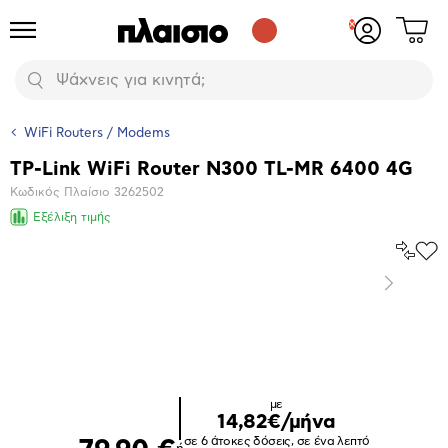
Δες
Προϊόντα
Σύνδεση
το
ή
καλάθι
εγγραφή
Αναζήτηση
σου
WiFi Routers / Modems
TP-Link WiFi Router N300 TL-MR 6400 4G
Βασικά
Κωδικός Πλαίσιο
3262502
χαρακτηριστικά
Εξέλιξη τιμής
Σύγκρ
Προ
το
στα
Επόμενο
Αγα
Μεγέθυνση
φωτογραφίας
με
14,82€/μήνα
σε 6 άτοκες δόσεις, σε ένα λεπτό