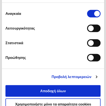
Προδιαγραφές
Χαρακτηριστικά
προϊόντος
Επιλογή
Αναγκαία
συγκατάθεσης
Αξιολογήσεις
Αξιολογήσεις
Λειτουργικότητας
Δες τι κλίκαραν όσοι είδαν το ίδιο
Στατιστικά
προϊόν με εσένα!
Προώθησης
Προβολή λεπτομερειών
Αποδοχή όλων
TP-Link WiFi Router N300
Mercusys WiFi Router N15
M7000
MT110
Χρησιμοποιήστε μόνο τα απαραίτητα cookies