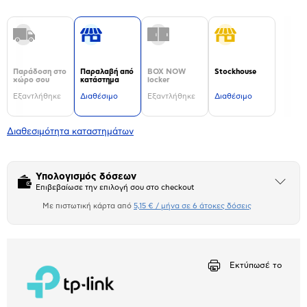
Παράδοση στο
Παραλαβή από
BOX NOW
Stockhouse
χώρο σου
κατάστημα
locker
Εξαντλήθηκε
Διαθέσιμο
Εξαντλήθηκε
Διαθέσιμο
Διαθεσιμότητα καταστημάτων
Υπολογισμός δόσεων
Άνοιξε
Επιβεβαίωσε την επιλογή σου στο checkout
το
μπλοκ
Με πιστωτική κάρτα από
5,15 € / μήνα σε 6 άτοκες δόσεις
Πιστωτική κάρτα
Αριθμός δόσεων
Ποσό/Μήνα
5,15 €
Εκτύπωσέ το