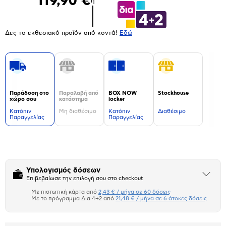
119,90 €
ή
Δες το εκθεσιακό προϊόν από κοντά!
Eδώ
Παράδοση στο
Παραλαβή από
BOX NOW
Stockhouse
χώρο σου
κατάστημα
locker
Kατόπιν
Μη διαθέσιμο
Kατόπιν
Διαθέσιμο
Παραγγελίας
Παραγγελίας
Δεν
υπάρχουν
επιπλέον
πληροφορίες.
Υπολογισμός δόσεων
Άνοιξε
Επιβεβαίωσε την επιλογή σου στο checkout
το
μπλοκ
Με πιστωτική κάρτα από
2,43 € / μήνα σε 60 δόσεις
Πιστωτική κάρτα
Με το πρόγραμμα Δια 4+2 από
21,48 € / μήνα σε 6 άτοκες δόσεις
Πλαίσιο δια 4+2