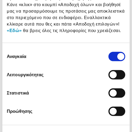
Αναλυτική
Κάνε «κλικ» στο κουμπί
«Αποδοχή όλων»
και βοήθησέ
Αναλυτική παρουσίαση
μας να προσαρμόσουμε τις προτάσεις μας αποκλειστικά
παρουσίαση
στο περιεχόμενο που σε ενδιαφέρει. Εναλλακτικά
κλίκαρε αυτά που θες και πάτα
«Αποδοχή επιλογών»
!
Προδιαγραφές
Χαρακτηριστικά
«Εδώ»
θα βρεις όλες τις πληροφορίες που χρειάζεσαι.
προϊόντος
Αξιολογήσεις
Αξιολογήσεις
Επιλογή
Αναγκαία
συγκατάθεσης
Δες τι κλίκαραν όσοι είδαν το ίδιο
Λειτουργικότητας
προϊόν με εσένα!
Στατιστικά
Προώθησης