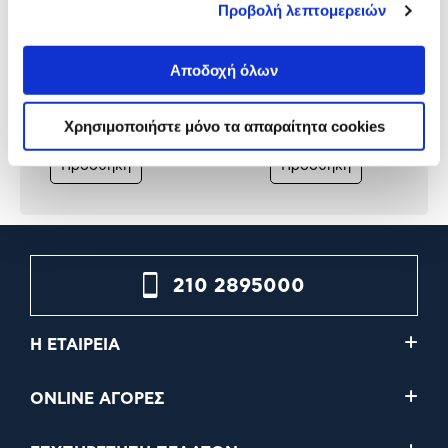
Προβολή λεπτομερειών
Starlink Standard Kit V4
Starlink Mini Kit
Αποδοχή όλων
Χρησιμοποιήστε μόνο τα απαραίτητα cookies
349,00€
199,00€
Προσθήκη
Προσθήκη
210 2895000
Η ΕΤΑΙΡΕΙΑ
ONLINE ΑΓΟΡΕΣ