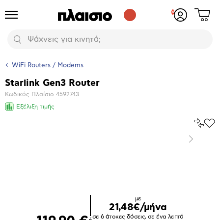
Δες
Προϊόντα
Σύνδεση
το
ή
καλάθι
εγγραφή
Αναζήτηση
σου
WiFi Routers / Modems
Starlink Gen3 Router
Βασικά
Κωδικός Πλαίσιο
4592743
χαρακτηριστικά
Εξέλιξη τιμής
Σύγκρ
Προ
το
στα
Επόμενο
Αγα
Μεγέθυνση
φωτογραφίας
με
21,48€/μήνα
σε 6 άτοκες δόσεις, σε ένα λεπτό