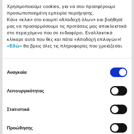
Χρησιμοποιούμε cookies, για να σου προσφέρουμε
Application:
Wiz
προσωποποιημένη εμπειρία περιήγησης.
Κάνε «κλικ» στο κουμπί
«Αποδοχή όλων»
και βοήθησέ
μας να προσαρμόσουμε τις προτάσεις μας αποκλειστικά
στο περιεχόμενο που σε ενδιαφέρει. Εναλλακτικά
Αναλυτική
Αναλυτική παρουσίαση
κλίκαρε αυτά που θες και πάτα
«Αποδοχή επιλογών»
!
παρουσίαση
«Εδώ»
θα βρεις όλες τις πληροφορίες που χρειάζεσαι.
Προδιαγραφές
Χαρακτηριστικά
προϊόντος
Επιλογή
Αναγκαία
συγκατάθεσης
Αξιολογήσεις
Αξιολογήσεις
Λειτουργικότητας
Δες τι κλίκαραν όσοι είδαν το ίδιο
προϊόν με εσένα!
Στατιστικά
Προώθησης