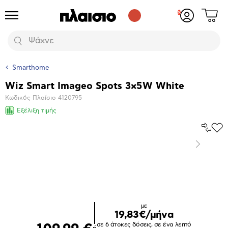
Δες
Προϊόντα
Σύνδεση
το
ή
καλάθι
εγγραφή
Αναζήτηση
σου
Smarthome
Wiz Smart Imageo Spots 3x5W White
Βασικά
Κωδικός Πλαίσιο
4120795
χαρακτηριστικά
Εξέλιξη τιμής
Σύγκρ
Προ
το
στα
Επόμενο
Αγα
Μεγέθυνση
φωτογραφίας
με
19,83€/μήνα
σε 6 άτοκες δόσεις, σε ένα λεπτό