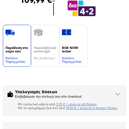
109,99 €
ή
Παράδοση στο
Παραλαβή από
BOX NOW
χώρο σου
κατάστημα
locker
Kατόπιν
Μη διαθέσιμο
Kατόπιν
Παραγγελίας
Παραγγελίας
Δεν
υπάρχουν
επιπλέον
πληροφορίες.
Υπολογισμός δόσεων
Άνοιξε
Επιβεβαίωσε την επιλογή σου στο checkout
το
μπλοκ
Με πιστωτική κάρτα από
2,22 € / μήνα σε 60 δόσεις
Πιστωτική κάρτα
Με το πρόγραμμα Δια 4+2 από
19,83 € / μήνα σε 6 άτοκες δόσεις
Πλαίσιο δια 4+2