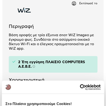
Αριθμός δόσεων
Ποσό/Μήνα
Εκτύπωσέ το
2,22 €
Περιγραφή
Βάση οροφής με τρία έξυπνα σποτ WiZ Imageo με
έγχρωμο φως. Συνδέεται στο ασύρματο οικιακό
δίκτυο Wi-Fi και ο έλεγχος πραγματοποιείται με το
WiZ app.
2 Έτη εγγύηση ΠΛΑΙΣΙΟ COMPUTERS
A.E.B.E.
Πληροφορίες
Χαρακτηριστικά
Κατηγορία:
Smart Lighting
Voice Assistant:
Google Assistant /
Στο Πλαίσιο χρησιμοποιούμε Cookies!
Amazon Alexa