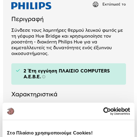
Αριθμός δόσεων
Ποσό/Μήνα
Εκτύπωσέ το
2,43 €
Περιγραφή
Σύνδεσε τους λαμπτήρες θερμού λευκού φωτός με
τη γέφυρα Hue Bridge και χρησιμοποίησε τον
ροοστάτη - διακόπτη Philips Hue για να
εκμεταλλευτείς τις δυνατότητες ενός έξυπνου
οικοσυστήματος.
2 Έτη εγγύηση ΠΛΑΙΣΙΟ COMPUTERS
A.E.B.E.
Πληροφορίες
Χαρακτηριστικά
Κατηγορία:
Smart Bulbs
Voice Assistant:
Google Assistant /
Amazon Alexa / Apple
Στο Πλαίσιο χρησιμοποιούμε Cookies!
HomeKit