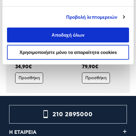
Προβολή λεπτομερειών
Αποδοχή όλων
Philips Hue Smart Light Bulb
Philips HueW 9.5W A60 E
9.5w
2set EU
Χρησιμοποιήστε μόνο τα απαραίτητα cookies
34,90€
79,90€
Προσθήκη
Προσθήκη
210 2895000
Η ΕΤΑΙΡΕΙΑ