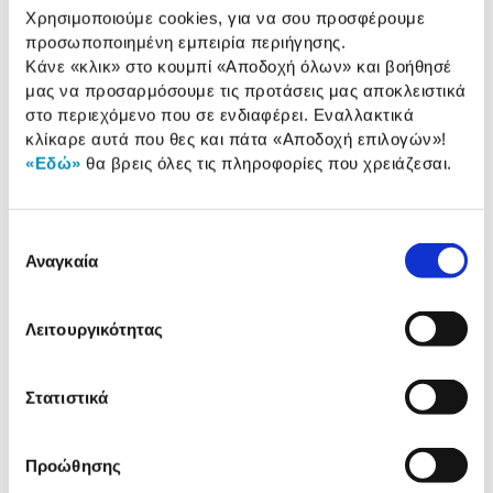
Χρησιμοποιούμε cookies, για να σου προσφέρουμε
Application:
Philips Hue
προσωποποιημένη εμπειρία περιήγησης.
Κάνε «κλικ» στο κουμπί
«Αποδοχή όλων»
και βοήθησέ
μας να προσαρμόσουμε τις προτάσεις μας αποκλειστικά
Αναλυτική
στο περιεχόμενο που σε ενδιαφέρει. Εναλλακτικά
Αναλυτική παρουσίαση
κλίκαρε αυτά που θες και πάτα
«Αποδοχή επιλογών»
!
παρουσίαση
«Εδώ»
θα βρεις όλες τις πληροφορίες που χρειάζεσαι.
Προδιαγραφές
Χαρακτηριστικά
προϊόντος
Επιλογή
Αναγκαία
συγκατάθεσης
Αξιολογήσεις
Αξιολογήσεις
Λειτουργικότητας
Δες τι κλίκαραν όσοι είδαν το ίδιο
προϊόν με εσένα!
Στατιστικά
Προώθησης