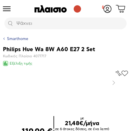
Δες
Προϊόντα
Σύνδεση
το
ή
καλάθι
εγγραφή
Αναζήτηση
σου
Smarthome
Philips Hue Wa 8W A60 E27 2 Set
Βασικά
Κωδικός Πλαίσιο
4077717
χαρακτηριστικά
Εξέλιξη τιμής
Σύγκρ
Προ
το
στα
Επόμενο
Αγα
Μεγέθυνση
φωτογραφίας
με
21,48€/μήνα
σε 6 άτοκες δόσεις, σε ένα λεπτό