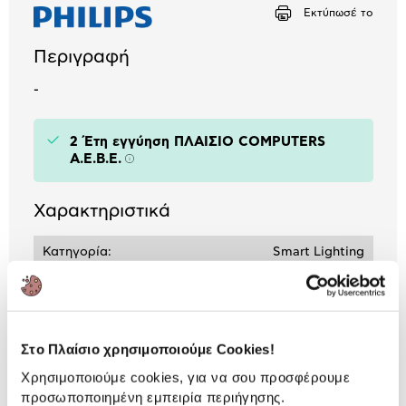
Αριθμός δόσεων
Ποσό/Μήνα
Εκτύπωσέ το
3,34 €
Περιγραφή
-
2 Έτη εγγύηση ΠΛΑΙΣΙΟ COMPUTERS
A.E.B.E.
Πληροφορίες
Χαρακτηριστικά
Κατηγορία:
Smart Lighting
Voice Assistant:
Google Assistant /
Amazon Alexa
Application:
Philips Hue
Στο Πλαίσιο χρησιμοποιούμε Cookies!
Χρησιμοποιούμε cookies, για να σου προσφέρουμε
προσωποποιημένη εμπειρία περιήγησης.