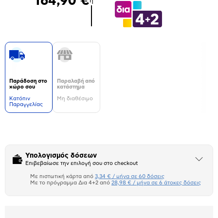
164,90 €
ή
Παράδοση στο
Παραλαβή από
χώρο σου
κατάστημα
Kατόπιν
Μη διαθέσιμο
Παραγγελίας
Δεν
υπάρχουν
επιπλέον
πληροφορίες.
Υπολογισμός δόσεων
Άνοιξε
Επιβεβαίωσε την επιλογή σου στο checkout
το
μπλοκ
Με πιστωτική κάρτα από
3,34 € / μήνα σε 60 δόσεις
Πιστωτική κάρτα
Με το πρόγραμμα Δια 4+2 από
28,98 € / μήνα σε 6 άτοκες δόσεις
Πλαίσιο δια 4+2