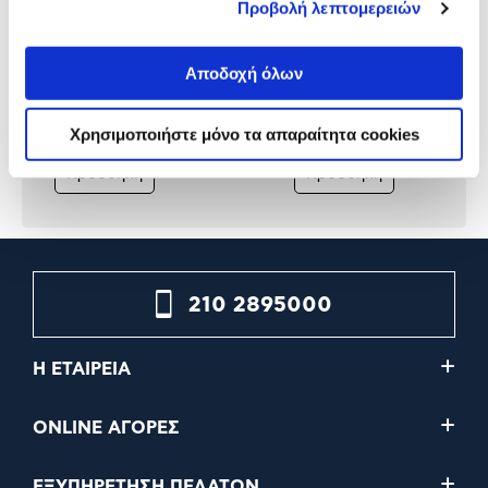
Προβολή λεπτομερειών
Philips Hue Impress Post
Philips Hue Lily XL Spotli
Spotlight
Αποδοχή όλων
Χρησιμοποιήστε μόνο τα απαραίτητα cookies
219,90€
159,90€
Προσθήκη
Προσθήκη
210 2895000
Η ΕΤΑΙΡΕΙΑ
ONLINE ΑΓΟΡΕΣ
ΕΞΥΠΗΡΕΤΗΣΗ ΠΕΛΑΤΩΝ