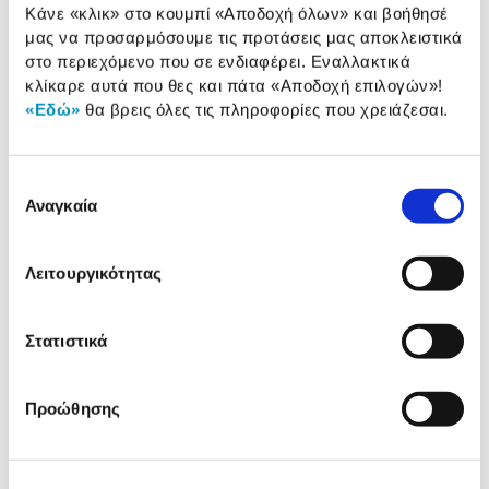
Αναλυτική
Κάνε «κλικ» στο κουμπί
«Αποδοχή όλων»
και βοήθησέ
Αναλυτική παρουσίαση
μας να προσαρμόσουμε τις προτάσεις μας αποκλειστικά
παρουσίαση
στο περιεχόμενο που σε ενδιαφέρει. Εναλλακτικά
Προδιαγραφές
κλίκαρε αυτά που θες και πάτα
«Αποδοχή επιλογών»
!
Χαρακτηριστικά
«Εδώ»
θα βρεις όλες τις πληροφορίες που χρειάζεσαι.
προϊόντος
Αξιολογήσεις
Αξιολογήσεις
Επιλογή
Αναγκαία
συγκατάθεσης
Δες τι κλίκαραν όσοι είδαν το ίδιο
Λειτουργικότητας
προϊόν με εσένα!
Στατιστικά
Προώθησης