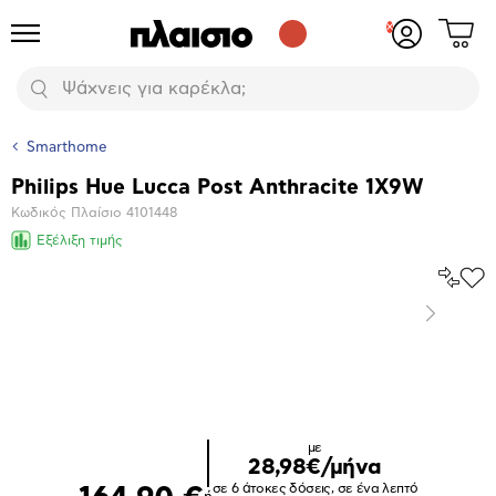
Δες
Προϊόντα
Σύνδεση
το
ή
καλάθι
εγγραφή
Αναζήτηση
σου
Smarthome
Philips Hue Lucca Post Anthracite 1X9W
Βασικά
Κωδικός Πλαίσιο
4101448
χαρακτηριστικά
Εξέλιξη τιμής
Σύγκρ
Προ
το
στα
Επόμενο
Αγα
Μεγέθυνση
φωτογραφίας
με
28,98€/μήνα
σε 6 άτοκες δόσεις, σε ένα λεπτό