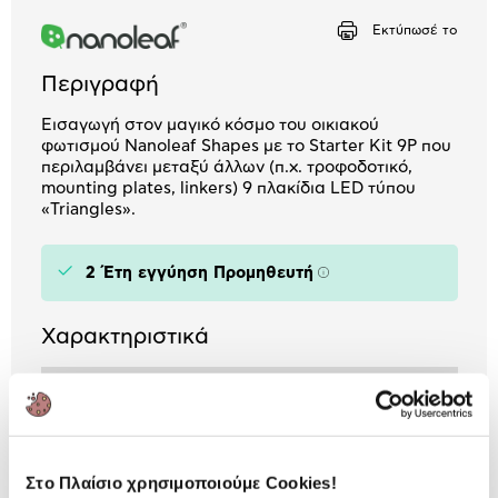
Εκτύπωσέ το
Αριθμός δόσεων
Ποσό/Μήνα
4,04 €
Περιγραφή
Εισαγωγή στον μαγικό κόσμο του οικιακού
φωτισμού Nanoleaf Shapes με το Starter Kit 9P που
περιλαμβάνει μεταξύ άλλων (π.χ. τροφοδοτικό,
mounting plates, linkers) 9 πλακίδια LED τύπου
«Triangles».
2 Έτη εγγύηση Προμηθευτή
Πληροφορίες
Χαρακτηριστικά
Κατηγορία:
Smart Bulbs
Voice Assistant:
Google Assistant /
Amazon Alexa / Apple
Siri
Στο Πλαίσιο χρησιμοποιούμε Cookies!