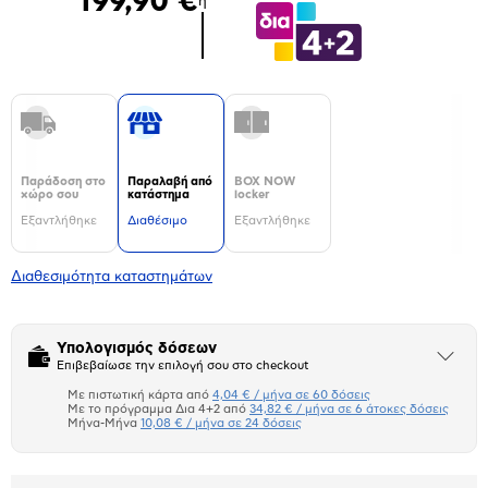
199,90 €
ή
Παράδοση στο
Παραλαβή από
BOX NOW
χώρο σου
κατάστημα
locker
Εξαντλήθηκε
Διαθέσιμο
Εξαντλήθηκε
Διαθεσιμότητα καταστημάτων
Υπολογισμός δόσεων
Άνοιξε
Επιβεβαίωσε την επιλογή σου στο checkout
το
μπλοκ
Με πιστωτική κάρτα από
4,04 € / μήνα σε 60 δόσεις
Πιστωτική κάρτα
Με το πρόγραμμα Δια 4+2 από
34,82 € / μήνα σε 6 άτοκες δόσεις
Μήνα-Μήνα
10,08 € / μήνα σε 24 δόσεις
Πλαίσιο δια 4+2
Μήνα Μήνα