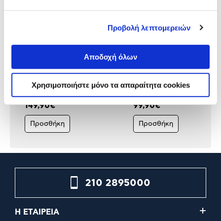
Προβολή λεπτομερειών
Αποδοχή όλων
Govee Smart Wi-Fi Table
Nanoleaf Shapes Triangles
Lamp 2 Pro x Sound by JBL
Smarter Kit 4Pack
Χρησιμοποιήστε μόνο τα απαραίτητα cookies
149,90€
99,90€
Προσθήκη
Προσθήκη
210 2895000
Η ΕΤΑΙΡΕΙΑ