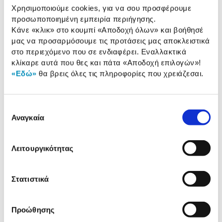
Χρησιμοποιούμε cookies, για να σου προσφέρουμε
Application:
Nanoleaf
προσωποποιημένη εμπειρία περιήγησης.
Κάνε «κλικ» στο κουμπί
«Αποδοχή όλων»
και βοήθησέ
μας να προσαρμόσουμε τις προτάσεις μας αποκλειστικά
Αναλυτική
στο περιεχόμενο που σε ενδιαφέρει. Εναλλακτικά
Αναλυτική παρουσίαση
κλίκαρε αυτά που θες και πάτα
«Αποδοχή επιλογών»
!
παρουσίαση
«Εδώ»
θα βρεις όλες τις πληροφορίες που χρειάζεσαι.
Προδιαγραφές
Χαρακτηριστικά
προϊόντος
Επιλογή
Αξιολογήσεις
Αναγκαία
συγκατάθεσης
Αξιολογήσεις
Λειτουργικότητας
Δες τι κλίκαραν όσοι είδαν το ίδιο
προϊόν με εσένα!
Στατιστικά
Προώθησης