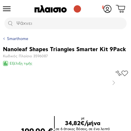
Δες
Προϊόντα
Σύνδεση
το
ή
καλάθι
εγγραφή
Αναζήτηση
σου
Smarthome
Nanoleaf Shapes Triangles Smarter Kit 9Pack
Βασικά
Κωδικός Πλαίσιο
3596087
χαρακτηριστικά
Εξέλιξη τιμής
Σύγκρ
Προ
το
στα
Επόμενο
Αγα
Μεγέθυνση
φωτογραφίας
Επόμενο
με
34,82€/μήνα
σε 6 άτοκες δόσεις, σε ένα λεπτό