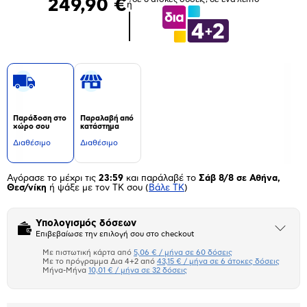
249,90 €
ή
Παράδοση στο
Παραλαβή από
χώρο σου
κατάστημα
Διαθέσιμο
Διαθέσιμο
Αγόρασε το μέχρι τις
23:59
και παράλαβέ το
Σάβ 8/8 σε Αθήνα,
Θεσ/νίκη
ή ψάξε με τον ΤΚ σου
(
Βάλε ΤΚ
)
Υπολογισμός δόσεων
Άνοιξε
Επιβεβαίωσε την επιλογή σου στο checkout
το
μπλοκ
Με πιστωτική κάρτα από
5,06 € / μήνα σε 60 δόσεις
Πιστωτική κάρτα
Με το πρόγραμμα Δια 4+2 από
43,15 € / μήνα σε 6 άτοκες δόσεις
Μήνα-Μήνα
10,01 € / μήνα σε 32 δόσεις
Πλαίσιο δια 4+2