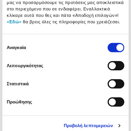
μας να προσαρμόσουμε τις προτάσεις μας αποκλειστικά
Προδιαγραφές
στο περιεχόμενο που σε ενδιαφέρει. Εναλλακτικά
Χαρακτηριστικά
κλίκαρε αυτά που θες και πάτα
«Αποδοχή επιλογών»
!
προϊόντος
«Εδώ»
θα βρεις όλες τις πληροφορίες που χρειάζεσαι.
Αξιολογήσεις
Αξιολογήσεις
Επιλογή
Αναγκαία
συγκατάθεσης
Δες τι κλίκαραν όσοι είδαν το ίδιο
προϊόν με εσένα!
Λειτουργικότητας
Στατιστικά
Προώθησης
Προβολή λεπτομερειών
Click & Grow Smart Garden 3
Click & Grow Pods Grow