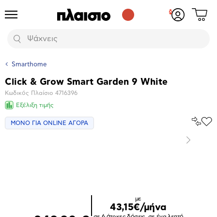
Δες
Προϊόντα
Σύνδεση
το
ή
καλάθι
εγγραφή
Αναζήτηση
σου
Smarthome
Click & Grow Smart Garden 9 White
Βασικά
Κωδικός Πλαίσιο
4716396
χαρακτηριστικά
Εξέλιξη τιμής
Σύγκρ
ΜΟΝΟ ΓΙΑ ONLINE ΑΓΟΡΑ
Προ
το
στα
Αγα
Επόμενο
Μεγέθυνση
φωτογραφίας
με
43,15€/μήνα
σε 6 άτοκες δόσεις, σε ένα λεπτό