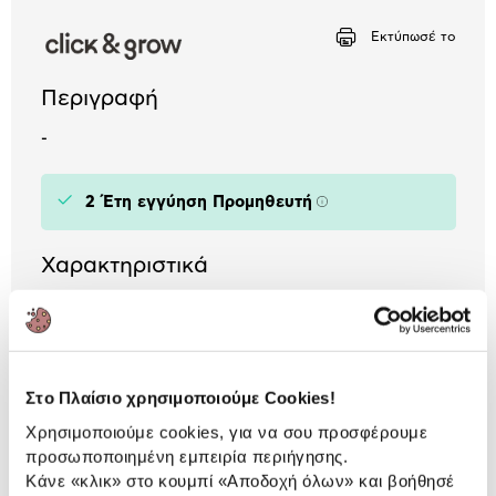
Μήνα Μήνα
Εκτύπωσέ το
Αριθμός δόσεων
Ποσό/Μήνα
5,06 €
Περιγραφή
-
2 Έτη εγγύηση Προμηθευτή
Πληροφορίες
Χαρακτηριστικά
Κατηγορία:
Smart κήπος
Application:
Click & Grow
Στο Πλαίσιο χρησιμοποιούμε Cookies!
Χρησιμοποιούμε cookies, για να σου προσφέρουμε
Αναλυτική
προσωποποιημένη εμπειρία περιήγησης.
Αναλυτική παρουσίαση
Κάνε «κλικ» στο κουμπί
«Αποδοχή όλων»
και βοήθησέ
παρουσίαση