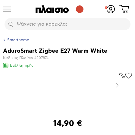
Δες
Προϊόντα
Σύνδεση
το
ή
καλάθι
εγγραφή
Αναζήτηση
σου
Smarthome
AduroSmart Zigbee E27 Warm White
Βασικά
Κωδικός Πλαίσιο
4207874
χαρακτηριστικά
Εξέλιξη τιμής
Σύγκρ
Προ
το
στα
Επόμενο
Αγα
Μεγέθυνση
φωτογραφίας
Επόμενο
14,90 €