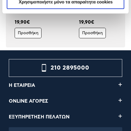
Χρησιμοποιήστε μόνο τα απαραίτητα cookies
Set E27 Warm White
Set Flame Light
19,90€
19,90€
Προσθήκη
Προσθήκη
210 2895000
Η ΕΤΑΙΡΕΙΑ
ONLINE ΑΓΟΡΕΣ
ΕΞΥΠΗΡΕΤΗΣΗ ΠΕΛΑΤΩΝ