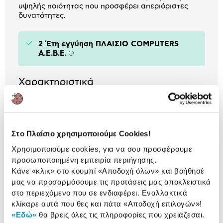
υψηλής ποιότητας που προσφέρει απεριόριστες
δυνατότητες.
2 Έτη εγγύηση ΠΛΑΙΣΙΟ COMPUTERS
A.E.B.E.
Πληροφορίες
Χαρακτηριστικά
Κατηγορία:
Smart Bulbs
Voice Assistant:
Google Assistant /
Στο Πλαίσιο χρησιμοποιούμε Cookies!
Amazon Alexa /
SmartThings
Χρησιμοποιούμε cookies, για να σου προσφέρουμε
προσωποποιημένη εμπειρία περιήγησης.
Application:
AduroSmart Eria
Κάνε «κλικ» στο κουμπί
«Αποδοχή όλων»
και βοήθησέ
μας να προσαρμόσουμε τις προτάσεις μας αποκλειστικά
στο περιεχόμενο που σε ενδιαφέρει. Εναλλακτικά
Αναλυτική
κλίκαρε αυτά που θες και πάτα
«Αποδοχή επιλογών»
!
Αναλυτική παρουσίαση
«Εδώ»
θα βρεις όλες τις πληροφορίες που χρειάζεσαι.
παρουσίαση