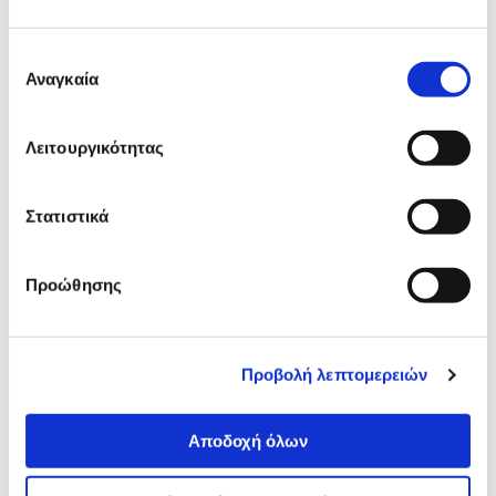
Προδιαγραφές
Χαρακτηριστικά
Επιλογή
προϊόντος
Αναγκαία
συγκατάθεσης
Αξιολογήσεις
Αξιολογήσεις
Λειτουργικότητας
Δες τι κλίκαραν όσοι είδαν το ίδιο
Στατιστικά
προϊόν με εσένα!
Προώθησης
Προβολή λεπτομερειών
Αποδοχή όλων
AduroSmart Zigbee Starter
AduroSmart Zigbee Starte