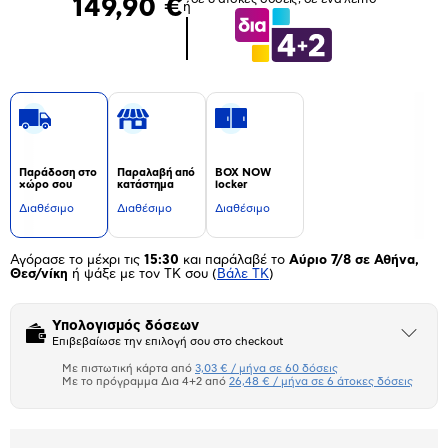
149,90 €
ή
Παράδοση στο
Παραλαβή από
BOX NOW
χώρο σου
κατάστημα
locker
Διαθέσιμο
Διαθέσιμο
Διαθέσιμο
Αγόρασε το μέχρι τις
15:30
και παράλαβέ το
Αύριο 7/8 σε Αθήνα,
Θεσ/νίκη
ή ψάξε με τον ΤΚ σου
(
Βάλε ΤΚ
)
Υπολογισμός δόσεων
Άνοιξε
Επιβεβαίωσε την επιλογή σου στο checkout
το
μπλοκ
Με πιστωτική κάρτα από
3,03 € / μήνα σε 60 δόσεις
Πιστωτική κάρτα
Με το πρόγραμμα Δια 4+2 από
26,48 € / μήνα σε 6 άτοκες δόσεις
Πλαίσιο δια 4+2