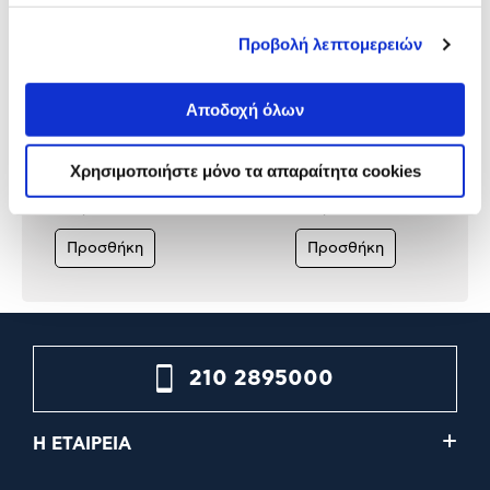
Προβολή λεπτομερειών
Αποδοχή όλων
WiFi Mesh TP-Link Deco X50
TP-Link Deco BE65 (1-pac
AX3000 2-pack
WiFi 7
Χρησιμοποιήστε μόνο τα απαραίτητα cookies
179,90€
219,90€
Προσθήκη
Προσθήκη
210 2895000
Η ΕΤΑΙΡΕΙΑ