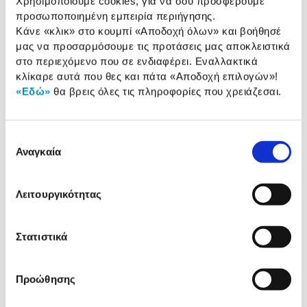
Χρησιμοποιούμε cookies, για να σου προσφέρουμε
προσωποποιημένη εμπειρία περιήγησης.
Κάνε «κλικ» στο κουμπί
«Αποδοχή όλων»
και βοήθησέ
μας να προσαρμόσουμε τις προτάσεις μας αποκλειστικά
Αναλυτική
στο περιεχόμενο που σε ενδιαφέρει. Εναλλακτικά
Αναλυτική παρουσίαση
παρουσίαση
κλίκαρε αυτά που θες και πάτα
«Αποδοχή επιλογών»
!
«Εδώ»
θα βρεις όλες τις πληροφορίες που χρειάζεσαι.
Προδιαγραφές
Χαρακτηριστικά
προϊόντος
Επιλογή
Αξιολογήσεις
Αναγκαία
συγκατάθεσης
Αξιολογήσεις
Λειτουργικότητας
Δες τι κλίκαραν όσοι είδαν το ίδιο
προϊόν με εσένα!
Στατιστικά
Προώθησης