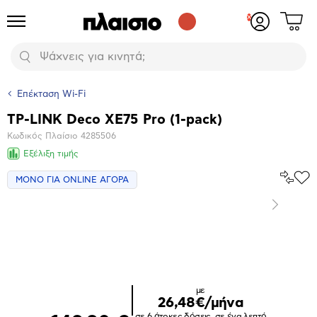
Δες
Προϊόντα
Σύνδεση
το
ή
καλάθι
εγγραφή
Αναζήτηση
σου
Επέκταση Wi-Fi
TP-LINK Deco XE75 Pro (1-pack)
Βασικά
Κωδικός Πλαίσιο
4285506
χαρακτηριστικά
Εξέλιξη τιμής
Σύγκρ
ΜΟΝΟ ΓΙΑ ONLINE ΑΓΟΡΑ
Προ
το
στα
Αγα
Επόμενο
Μεγέθυνση
φωτογραφίας
με
26,48€/μήνα
σε 6 άτοκες δόσεις, σε ένα λεπτό