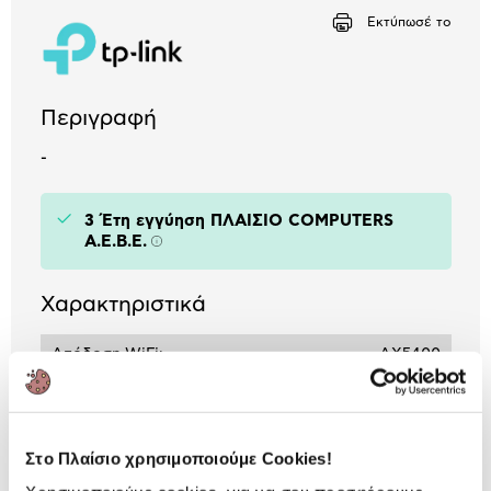
Αριθμός δόσεων
Ποσό/Μήνα
Εκτύπωσέ το
3,03 €
Περιγραφή
-
3 Έτη εγγύηση ΠΛΑΙΣΙΟ COMPUTERS
A.E.B.E.
Πληροφορίες
Χαρακτηριστικά
Απόδοση WiFi:
AX5400
Θύρες:
2xRJ45 - 10/100/1000
(LAN) / 1 xRJ45 - 2.5
Gbps (WAN)
Στο Πλαίσιο χρησιμοποιούμε Cookies!
Whole Home Wi-Fi:
Expansion Satellite