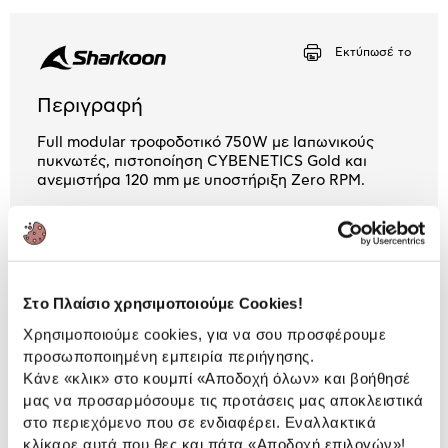
Αριθμός δόσεων
Ποσό/Μήνα
Εκτύπωσέ το
2,63 €
Περιγραφή
Full modular τροφοδοτικό 750W με Ιαπωνικούς
πυκνωτές, πιστοποίηση CYBENETICS Gold και
ανεμιστήρα 120 mm με υποστήριξη Zero RPM.
7 Έτη εγγύηση ΠΛΑΙΣΙΟ COMPUTERS
A.E.B.E.
Πληροφορίες
Στο Πλαίσιο χρησιμοποιούμε Cookies!
Χαρακτηριστικά
Χρησιμοποιούμε cookies, για να σου προσφέρουμε
προσωποποιημένη εμπειρία περιήγησης.
Efficiency:
90%
Κάνε «κλικ» στο κουμπί
«Αποδοχή όλων»
και βοήθησέ
Αποσπώμενα Καλώδια:
Ναι
μας να προσαρμόσουμε τις προτάσεις μας αποκλειστικά
στο περιεχόμενο που σε ενδιαφέρει. Εναλλακτικά
κλίκαρε αυτά που θες και πάτα
«Αποδοχή επιλογών»
!