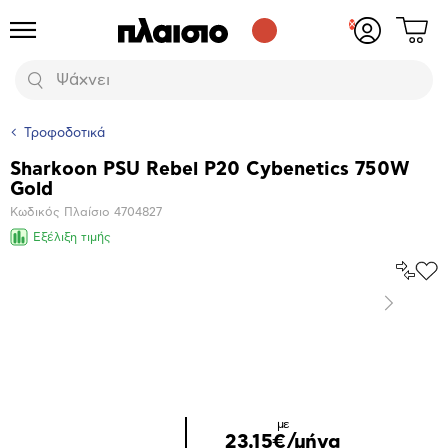
Δες
Προϊόντα
Σύνδεση
το
ή
καλάθι
εγγραφή
Αναζήτηση
σου
Τροφοδοτικά
Sharkoon PSU Rebel P20 Cybenetics 750W
Βασικά
Gold
χαρακτηριστικά
Κωδικός Πλαίσιο
4704827
Εξέλιξη τιμής
Σύγκρ
Προ
το
στα
Επόμενο
Αγα
Μεγέθυνση
φωτογραφίας
με
23,15€/μήνα