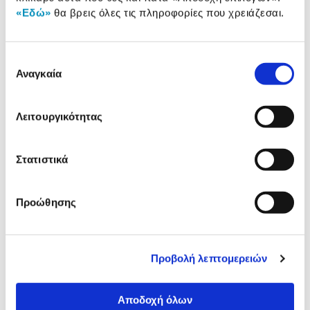
«Εδώ»
θα βρεις όλες τις πληροφορίες που χρειάζεσαι.
Αναλυτική
Αναλυτική παρουσίαση
παρουσίαση
Επιλογή
Προδιαγραφές
Αναγκαία
συγκατάθεσης
Χαρακτηριστικά
προϊόντος
Λειτουργικότητας
Αξιολογήσεις
Αξιολογήσεις
Στατιστικά
Δες τι κλίκαραν όσοι είδαν το ίδιο
προϊόν με εσένα!
Προώθησης
Προβολή λεπτομερειών
Αποδοχή όλων