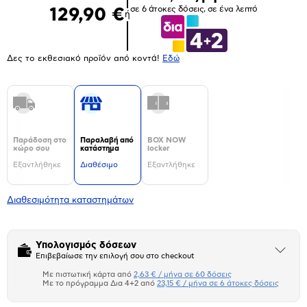
σε 6 άτοκες δόσεις, σε ένα λεπτό
129,90 €
ή
Δες το εκθεσιακό προϊόν από κοντά!
Eδώ
Παράδοση στο
Παραλαβή από
BOX NOW
χώρο σου
κατάστημα
locker
Εξαντλήθηκε
Διαθέσιμο
Εξαντλήθηκε
Διαθεσιμότητα καταστημάτων
Υπολογισμός δόσεων
Άνοιξε
Επιβεβαίωσε την επιλογή σου στο checkout
το
μπλοκ
Με πιστωτική κάρτα από
2,63 € / μήνα σε 60 δόσεις
Πιστωτική κάρτα
Με το πρόγραμμα Δια 4+2 από
23,15 € / μήνα σε 6 άτοκες δόσεις
Πλαίσιο δια 4+2