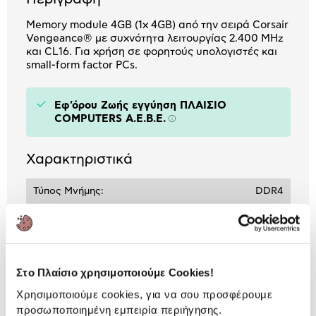
Memory module 4GB (1x 4GB) από την σειρά Corsair
Vengeance® με συχνότητα λειτουργίας 2.400 MHz
και CL16. Για χρήση σε φορητούς υπολογιστές και
small-form factor PCs.
Εφ'όρου Ζωής εγγύηση ΠΛΑΙΣΙΟ
COMPUTERS A.E.B.E.
Πληροφορίες
Χαρακτηριστικά
Τύπος Μνήμης:
DDR4
Μέγεθος Μνήμης:
4 GB
Ταχύτητα Μνήμης:
2400 MHz
Timings:
16-16-16-39
Στο Πλαίσιο χρησιμοποιούμε Cookies!
Χρησιμοποιούμε cookies, για να σου προσφέρουμε
προσωποποιημένη εμπειρία περιήγησης.