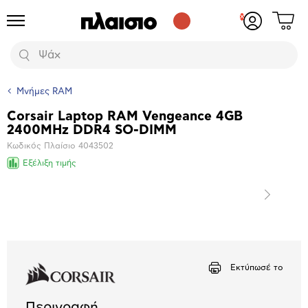
Δες
Προϊόντα
Σύνδεση
το
ή
καλάθι
εγγραφή
Αναζήτηση
σου
Μνήμες RAM
Corsair Laptop RAM Vengeance 4GB
Βασικά
2400MHz DDR4 SO-DIMM
χαρακτηριστικά
Κωδικός Πλαίσιο
4043502
Εξέλιξη τιμής
Επόμενο
Μεγέθυνση
φωτογραφίας
Εκτύπωσέ το
Περιγραφή