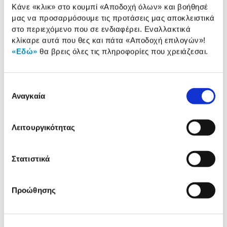
Κάνε «κλικ» στο κουμπί
«Αποδοχή όλων»
και βοήθησέ
Αναλυτική
Αναλυτική παρουσίαση
μας να προσαρμόσουμε τις προτάσεις μας αποκλειστικά
παρουσίαση
στο περιεχόμενο που σε ενδιαφέρει. Εναλλακτικά
κλίκαρε αυτά που θες και πάτα
«Αποδοχή επιλογών»
!
Προδιαγραφές
«Εδώ»
θα βρεις όλες τις πληροφορίες που χρειάζεσαι.
Χαρακτηριστικά
προϊόντος
Αξιολογήσεις
Επιλογή
Αξιολογήσεις
Αναγκαία
συγκατάθεσης
Συγκεντρώσαμε τα πιο δημοφιλή
Λειτουργικότητας
προϊόντα της κατηγορίας & στα
παρουσιάζουμε.
Στατιστικά
Προώθησης