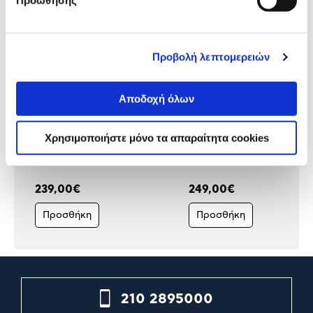
Προώθησης
Προβολή λεπτομερειών
Αποδοχή όλων
Asus Motherboard Z890
Gigabyte Motherboard Z
Χρησιμοποιήστε μόνο τα απαραίτητα cookies
PRIME P WIFI
EAGLE (Z890/1851/DDR5)
(Z890/1851/DDR5)
239,00€
249,00€
Προσθήκη
Προσθήκη
210 2895000