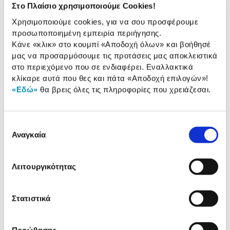
Στο Πλαίσιο χρησιμοποιούμε Cookies!
Socket:
1851
Χρησιμοποιούμε cookies, για να σου προσφέρουμε
Κατασκευαστής
Intel
προσωποποιημένη εμπειρία περιήγησης.
Επεξεργαστή:
Κάνε «κλικ» στο κουμπί
«Αποδοχή όλων»
και βοήθησέ
μας να προσαρμόσουμε τις προτάσεις μας αποκλειστικά
στο περιεχόμενο που σε ενδιαφέρει. Εναλλακτικά
κλίκαρε αυτά που θες και πάτα
«Αποδοχή επιλογών»
!
Αναλυτική
Αναλυτική παρουσίαση
«Εδώ»
θα βρεις όλες τις πληροφορίες που χρειάζεσαι.
παρουσίαση
Προδιαγραφές
Χαρακτηριστικά
Επιλογή
προϊόντος
Αναγκαία
συγκατάθεσης
Αξιολογήσεις
Αξιολογήσεις
Λειτουργικότητας
Κάτι μας λέει πως τα παρακάτω
Στατιστικά
προϊόντα σε ενδιαφέρουν!