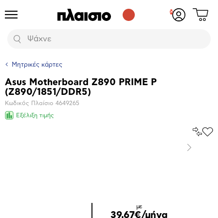
Δες
Προϊόντα
Σύνδεση
το
ή
καλάθι
εγγραφή
Αναζήτηση
σου
Μητρικές κάρτες
Asus Motherboard Z890 PRIME P
Βασικά
(Z890/1851/DDR5)
χαρακτηριστικά
Κωδικός Πλαίσιο
4649265
Εξέλιξη τιμής
Σύγκρ
Προ
το
στα
Επόμενο
Αγα
Μεγέθυνση
φωτογραφίας
με
39,67€/μήνα