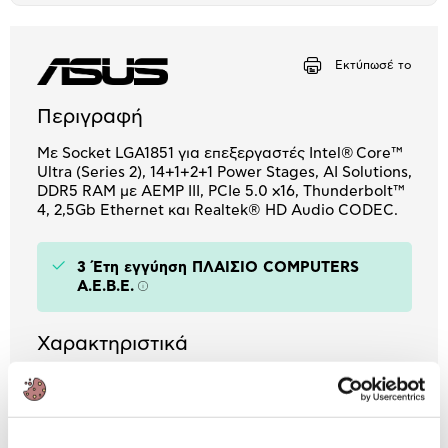
Μήνα Μήνα
Εκτύπωσέ το
Αριθμός δόσεων
Ποσό/Μήνα
4,63 €
Περιγραφή
Με Socket LGA1851 για επεξεργαστές Intel® Core™
Ultra (Series 2), 14+1+2+1 Power Stages, AI Solutions,
DDR5 RAM με AEMP III, PCIe 5.0 x16, Thunderbolt™
4, 2,5Gb Ethernet και Realtek® HD Audio CODEC.
3 Έτη εγγύηση ΠΛΑΙΣΙΟ COMPUTERS
A.E.B.E.
Πληροφορίες
Χαρακτηριστικά
Τύπος Motherboard:
ATX
Chipset:
Z890