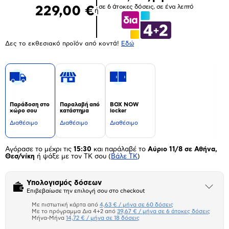
σε 6 άτοκες δόσεις, σε ένα λεπτό
229,00 €
ή
Δες το εκθεσιακό προϊόν από κοντά!
Eδώ
Παράδοση στο
Παραλαβή από
BOX NOW
χώρο σου
κατάστημα
locker
Διαθέσιμο
Διαθέσιμο
Διαθέσιμο
Αγόρασε το μέχρι τις
15:30
και παράλαβέ το
Αύριο 11/8 σε Αθήνα,
Θεσ/νίκη
ή ψάξε με τον ΤΚ σου
(
Βάλε ΤΚ
)
Υπολογισμός δόσεων
Άνοιξε
Επιβεβαίωσε την επιλογή σου στο checkout
το
μπλοκ
Με πιστωτική κάρτα από
4,63 € / μήνα σε 60 δόσεις
Πιστωτική κάρτα
Με το πρόγραμμα Δια 4+2 από
39,67 € / μήνα σε 6 άτοκες δόσεις
Μήνα-Μήνα
14,72 € / μήνα σε 18 δόσεις
Πλαίσιο δια 4+2