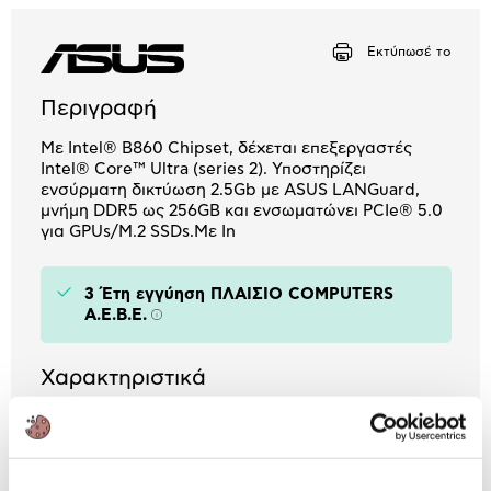
Μήνα Μήνα
Εκτύπωσέ το
Αριθμός δόσεων
Ποσό/Μήνα
4,83 €
Περιγραφή
Με Intel® B860 Chipset, δέχεται επεξεργαστές
Intel® Core™ Ultra (series 2). Υποστηρίζει
ενσύρματη δικτύωση 2.5Gb με ASUS LANGuard,
μνήμη DDR5 ως 256GB και ενσωματώνει PCIe® 5.0
για GPUs/M.2 SSDs.Με In
3 Έτη εγγύηση ΠΛΑΙΣΙΟ COMPUTERS
A.E.B.E.
Πληροφορίες
Χαρακτηριστικά
Τύπος Motherboard:
ATX
Chipset:
B860