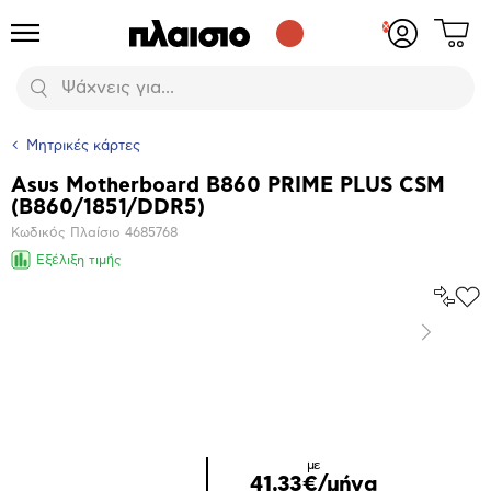
Δες
Προϊόντα
Σύνδεση
το
ή
καλάθι
εγγραφή
Αναζήτηση
σου
Μητρικές κάρτες
Asus Motherboard B860 PRIME PLUS CSM
Βασικά
(B860/1851/DDR5)
χαρακτηριστικά
Κωδικός Πλαίσιο
4685768
Εξέλιξη τιμής
Σύγκρ
Προ
το
στα
Επόμενο
Αγα
Μεγέθυνση
φωτογραφίας
Επόμενο
με
41,33€/μήνα