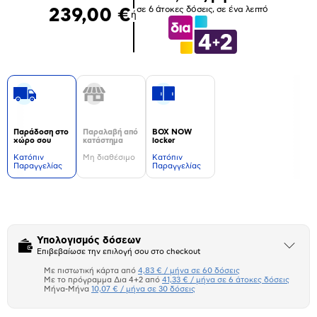
σε 6 άτοκες δόσεις, σε ένα λεπτό
239,00 €
ή
Παράδοση στο
Παραλαβή από
BOX NOW
χώρο σου
κατάστημα
locker
Kατόπιν
Μη διαθέσιμο
Kατόπιν
Παραγγελίας
Παραγγελίας
Δεν
υπάρχουν
επιπλέον
πληροφορίες.
Υπολογισμός δόσεων
Άνοιξε
Επιβεβαίωσε την επιλογή σου στο checkout
το
μπλοκ
Με πιστωτική κάρτα από
4,83 € / μήνα σε 60 δόσεις
Πιστωτική κάρτα
Με το πρόγραμμα Δια 4+2 από
41,33 € / μήνα σε 6 άτοκες δόσεις
Μήνα-Μήνα
10,07 € / μήνα σε 30 δόσεις
Πλαίσιο δια 4+2