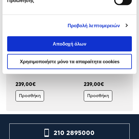
Προώθησης
Προβολή λεπτομερειών
Αποδοχή όλων
Asus Motherboard B860
Asus Motherboard Z890
Χρησιμοποιήστε μόνο τα απαραίτητα cookies
PRIME PLUS WIFI
PRIME P WIFI
(B860/1851/DDR5)
(Z890/1851/DDR5)
239,00€
239,00€
Προσθήκη
Προσθήκη
210 2895000