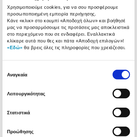
Κατασκευαστής
AMD
Χρησιμοποιούμε cookies, για να σου προσφέρουμε
Επεξεργαστή:
προσωποποιημένη εμπειρία περιήγησης.
Κάνε «κλικ» στο κουμπί
«Αποδοχή όλων»
και βοήθησέ
μας να προσαρμόσουμε τις προτάσεις μας αποκλειστικά
στο περιεχόμενο που σε ενδιαφέρει. Εναλλακτικά
Αναλυτική
κλίκαρε αυτά που θες και πάτα
«Αποδοχή επιλογών»
!
Αναλυτική παρουσίαση
παρουσίαση
«Εδώ»
θα βρεις όλες τις πληροφορίες που χρειάζεσαι.
Προδιαγραφές
Χαρακτηριστικά
προϊόντος
Επιλογή
Αναγκαία
συγκατάθεσης
Αξιολογήσεις
Αξιολογήσεις
Λειτουργικότητας
Δες τι κλίκαραν όσοι είδαν το ίδιο
Στατιστικά
προϊόν με εσένα!
Προώθησης