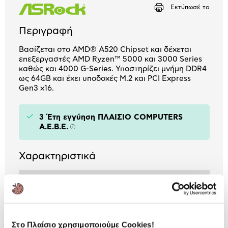
Αριθμός δόσεων
Ποσό/Μήνα
Εκτύπωσέ το
1,31 €
Περιγραφή
Βασίζεται στο AMD® A520 Chipset και δέχεται
επεξεργαστές AMD Ryzen™ 5000 και 3000 Series
καθώς και 4000 G-Series. Υποστηρίζει μνήμη DDR4
ως 64GB και έχει υποδοχές Μ.2 και PCI Express
Gen3 x16.
3 Έτη εγγύηση ΠΛΑΙΣΙΟ COMPUTERS
A.E.B.E.
Πληροφορίες
Χαρακτηριστικά
Τύπος Motherboard:
M-ATX
Chipset:
A520
Socket:
AM4
Στο Πλαίσιο χρησιμοποιούμε Cookies!