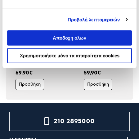
Προβολή λεπτομερειών
Αποδοχή όλων
Gigabyte Motherboard
MSI Motherboard A520M-
A520M DS3H V2
PRO
Χρησιμοποιήστε μόνο τα απαραίτητα cookies
(A520/AM4/DDR4)
69,90€
59,90€
Προσθήκη
Προσθήκη
210 2895000