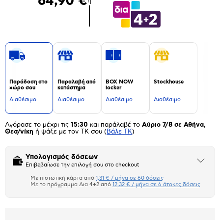
64,90 €
ή
Παράδοση στο
Παραλαβή από
BOX NOW
Stockhouse
χώρο σου
κατάστημα
locker
Διαθέσιμο
Διαθέσιμο
Διαθέσιμο
Διαθέσιμο
Αγόρασε το μέχρι τις
15:30
και παράλαβέ το
Αύριο 7/8 σε Αθήνα,
Θεσ/νίκη
ή ψάξε με τον ΤΚ σου
(
Βάλε ΤΚ
)
Υπολογισμός δόσεων
Άνοιξε
Επιβεβαίωσε την επιλογή σου στο checkout
το
μπλοκ
Με πιστωτική κάρτα από
1,31 € / μήνα σε 60 δόσεις
Πιστωτική κάρτα
Με το πρόγραμμα Δια 4+2 από
12,32 € / μήνα σε 6 άτοκες δόσεις
Πλαίσιο δια 4+2