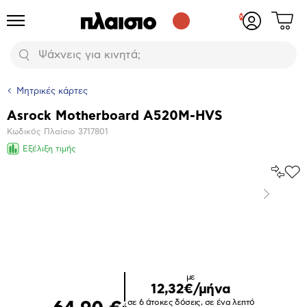
Δες
Προϊόντα
Σύνδεση
το
ή
καλάθι
εγγραφή
Αναζήτηση
σου
Μητρικές κάρτες
Asrock Motherboard A520M-HVS
Βασικά
Κωδικός Πλαίσιο
3717801
χαρακτηριστικά
Εξέλιξη τιμής
Σύγκρ
Προ
το
στα
Επόμενο
Αγα
Μεγέθυνση
φωτογραφίας
με
12,32€/μήνα
σε 6 άτοκες δόσεις, σε ένα λεπτό