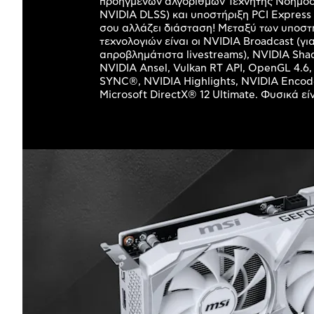
προηγμένων αλγορίθμων Τεχνητής Νοημοσύ
NVIDIA DLSS) και υποστήριξη PCI Express 4
σου αλλάζει διάσταση! Μεταξύ των υποσ
τεχνολογιών είναι οι NVIDIA Broadcast (γι
απροβλημάτιστα livestreams), NVIDIA Sha
NVIDIA Ansel, Vulkan RT API, OpenGL 4.6,
SYNC®, NVIDIA Highlights, NVIDIA Encod
Microsoft DirectX® 12 Ultimate. Φυσικά εί