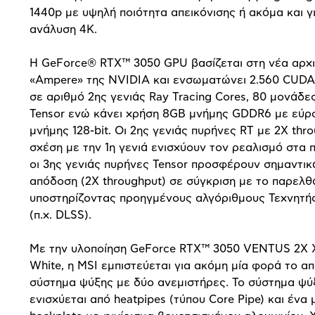
1440p με υψηλή ποιότητα απεικόνισης ή ακόμα και γ
ανάλυση 4K.
Η GeForce® RTX™ 3050 GPU βασίζεται στη νέα αρχι
«Ampere» της NVIDIA και ενσωματώνει 2.560 CUDA
σε αριθμό 2ης γενιάς Ray Tracing Cores, 80 μονάδε
Tensor ενώ κάνει χρήση 8GB μνήμης GDDR6 με εύρ
μνήμης 128-bit. Οι 2ης γενιάς πυρήνες RT με 2X thr
σχέση με την 1η γενιά ενισχύουν τον ρεαλισμό στα π
οι 3ης γενιάς πυρήνες Tensor προσφέρουν σημαντικ
απόδοση (2Χ throughput) σε σύγκριση με το παρελθ
υποστηρίζοντας προηγμένους αλγόριθμους Τεχνητ
(π.χ. DLSS).
Με την υλοποίηση GeForce RTX™ 3050 VENTUS 2X 
White, η MSI εμπιστεύεται για ακόμη μία φορά το α
σύστημα ψύξης με δύο ανεμιστήρες. Το σύστημα ψύ
ενισχύεται από heatpipes (τύπου Core Pipe) και ένα