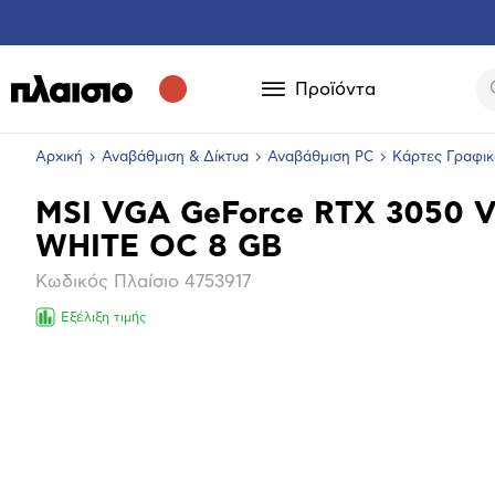
Προϊόντα
Αρχική
Αναβάθμιση & Δίκτυα
Αναβάθμιση PC
Κάρτες Γραφι
MSI VGA GeForce RTX 3050 
Βασικά
WHITE OC 8 GB
χαρακτηριστικά
Κωδικός Πλαίσιο
4753917
Εξέλιξη τιμής
Επόμενο
Μεγέθ
φωτογ