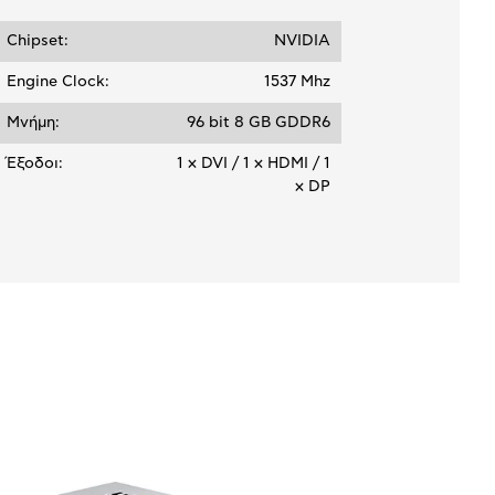
6,07 €
Chipset:
NVIDIA
Engine Clock:
1537 Mhz
Μνήμη:
96 bit 8 GB GDDR6
Έξοδοι:
1 x DVI / 1 x HDMI / 1
x DP