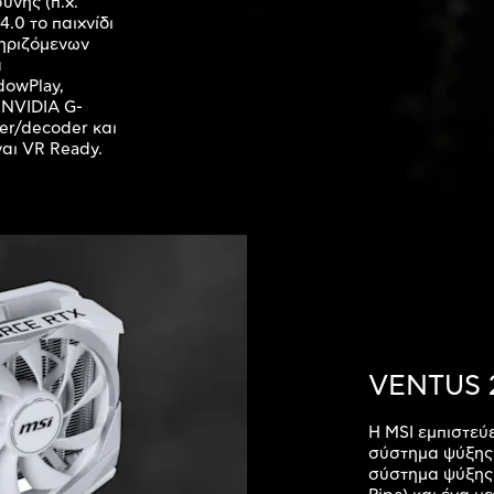
νης (π.χ.
.0 το παιχνίδι
τηριζόμενων
α
dowPlay,
 NVIDIA G-
er/decoder και
ναι VR Ready.
VENTUS 
H MSI εμπιστεύ
σύστημα ψύξης 
σύστημα ψύξης 