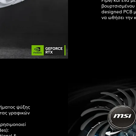
Pipe) και ένα μ
βουρτσισμένου 
designed PCB με
να ωθήσει την 
τήματος ψύξης
ρτας γραφικών
ρησιμοποιεί
es):