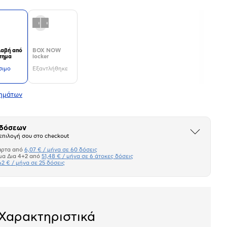
αβή από
BOX NOW
τημα
locker
σιμο
Εξαντλήθηκε
τημάτων
 δόσεων
Άνοιξε
επιλογή σου στο checkout
το
μπλοκ
άρτα από
6,07 € / μήνα σε 60 δόσεις
Πιστωτική κάρτα
μα Δια 4+2 από
51,48 € / μήνα σε 6 άτοκες δόσεις
62 € / μήνα σε 25 δόσεις
Πλαίσιο δια 4+2
Μήνα Μήνα
Χαρακτηριστικά
σεων
Ποσό/Μήνα