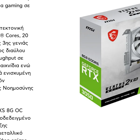
ια gaming σε
τεκτονική
® Cores, 20
ς 3ης γενιάς
ος διαύλου
oughput σε
αιχνίδια ενώ
ά ενισχυμένη
όν
ής Νοημοσύνης
XS 8G OC
ποδεδειγμένο
ξης
 μεταλλικό