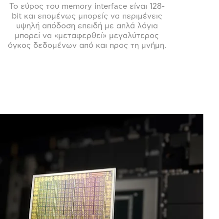
Το εύρος του memory interface είναι 128-
bit και επομένως μπορείς να περιμένεις
υψηλή απόδοση επειδή με απλά λόγια
μπορεί να «μεταφερθεί» μεγαλύτερος
όγκος δεδομένων από και προς τη μνήμη.