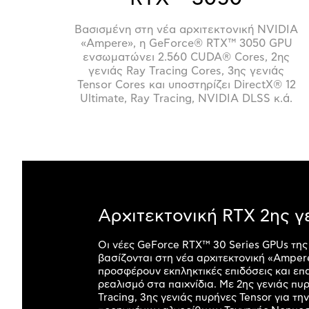
Βασισμένη στη νέα αρχιτεκτονική NVIDIA
«Ampere», η GeForce® RTX™ 3050 GPU
ενσωματώνει 2.560 CUDA® Cores, 2ης
γενιάς Ray Tracing Cores, 3ης γενιάς
Tensor Cores και υποστηρίζει DirectX® 12
Ultimate, Ray Tracing, NVIDIA DLSS κ.ά.
Αρχιτεκτονική RTX 2ης γ
Οι νέες GeForce RTX™ 30 Series GPUs τη
βασίζονται στη νέα αρχιτεκτονική «Amper
προσφέρουν εκπληκτικές επιδόσεις και επ
ρεαλισμό στα παιχνίδια. Με 2ης γενιάς πυ
Tracing, 3ης γενιάς πυρήνες Tensor για τη