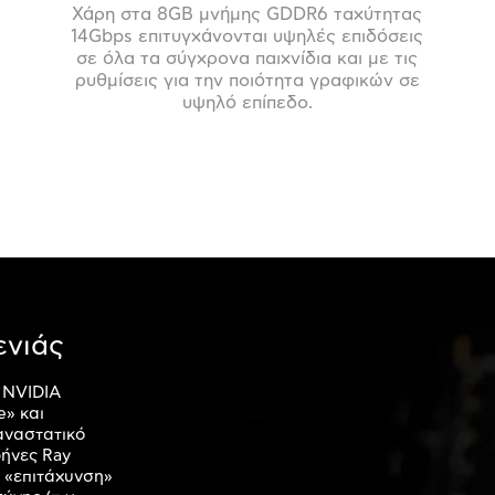
Χάρη στα 8GB μνήμης GDDR6 ταχύτητας
14Gbps επιτυγχάνονται υψηλές επιδόσεις
σε όλα τα σύγχρονα παιχνίδια και με τις
ρυθμίσεις για την ποιότητα γραφικών σε
υψηλό επίπεδο.
ενιάς
ς NVIDIA
e» και
αναστατικό
ρήνες Ray
ν «επιτάχυνση»