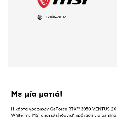
Εκτύπωσέ το
Αναλυτική
Με μία ματιά!
παρουσίαση
Η κάρτα γραφικών GeForce RTX™ 3050 VENTUS 2X
White της MSI αποτελεί ιδανική πρόταση για gamin