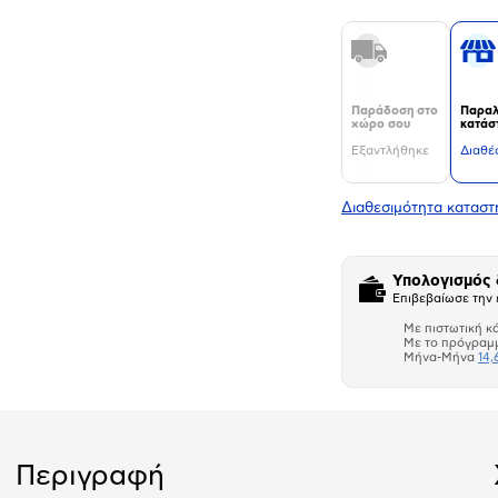
Παράδοση στο
Παραλ
χώρο σου
κατάσ
Εξαντλήθηκε
Διαθέ
Διαθεσιμότητα κατασ
Υπολογισμός
Επιβεβαίωσε την 
Με πιστωτική κ
Με το πρόγραμ
Μήνα-Μήνα
14,
Περιγραφή
Αριθμός δό