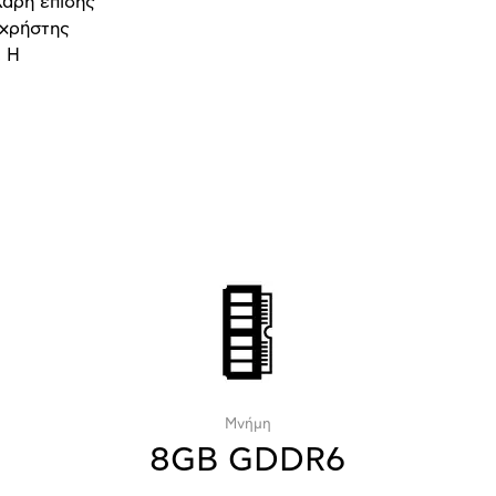
Χάρη επίσης
 χρήστης
. Η
Μνήμη
8GB GDDR6