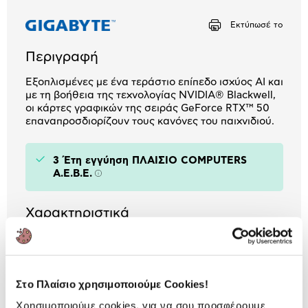
Αριθμός δόσεων
Ποσό/Μήνα
Εκτύπωσέ το
38,41 €
Περιγραφή
Εξοπλισμένες με ένα τεράστιο επίπεδο ισχύος AI και
με τη βοήθεια της τεχνολογίας NVIDIA® Blackwell,
οι κάρτες γραφικών της σειράς GeForce RTX™ 50
επαναπροσδιορίζουν τους κανόνες του παιχνιδιού.
3 Έτη εγγύηση ΠΛΑΙΣΙΟ COMPUTERS
A.E.B.E.
Πληροφορίες
Χαρακτηριστικά
Chipset:
NVIDIA
Μνήμη:
256 bit 16 GB GDDR7
Στο Πλαίσιο χρησιμοποιούμε Cookies!
Έξοδοι:
3 x DP / 1 x HDMI
Χρησιμοποιούμε cookies, για να σου προσφέρουμε