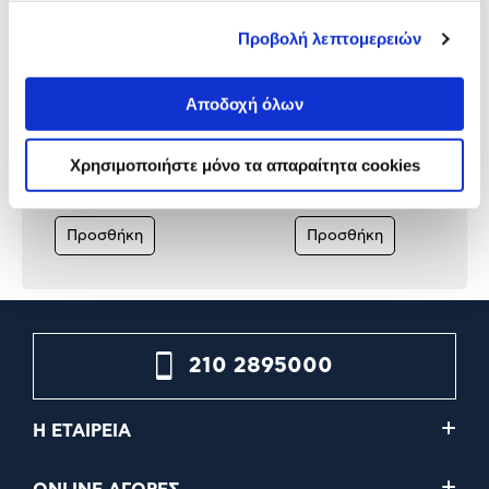
Προβολή λεπτομερειών
Αποδοχή όλων
Asus VGA GeForce RTX 5080
Gigabyte VGA GeForce R
ROG ASTRAL GAMING OC 16
5080 GAMING OC 16 GB
GB
Χρησιμοποιήστε μόνο τα απαραίτητα cookies
2.249,00€
1.799,00€
Προσθήκη
Προσθήκη
210 2895000
Η ΕΤΑΙΡΕΙΑ