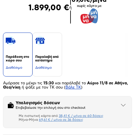
1.899,00 €
χωρίς κάρτα με
ή
Παράδοση στο
Παραλαβή από
χώρο σου
κατάστημα
Διαθέσιμο
Διαθέσιμο
Αγόρασε το μέχρι τις
15:30
και παράλαβέ το
Αύριο 11/8 σε Αθήνα,
Θεσ/νίκη
ή ψάξε με τον ΤΚ σου
(
Βάλε ΤΚ
)
Υπολογισμός δόσεων
Άνοιξε
Επιβεβαίωσε την επιλογή σου στο checkout
το
μπλοκ
Με πιστωτική κάρτα από
38,41 € / μήνα σε 60 δόσεις
Πιστωτική κάρτα
Μήνα-Μήνα
69,61 € / μήνα σε 36 δόσεις
Μήνα Μήνα