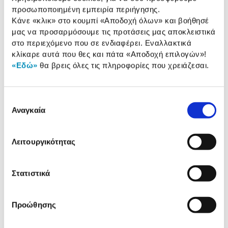
προσωποποιημένη εμπειρία περιήγησης.
Κάνε «κλικ» στο κουμπί
«Αποδοχή όλων»
και βοήθησέ
Αναλυτική
μας να προσαρμόσουμε τις προτάσεις μας αποκλειστικά
Αναλυτική παρουσίαση
στο περιεχόμενο που σε ενδιαφέρει. Εναλλακτικά
παρουσίαση
κλίκαρε αυτά που θες και πάτα
«Αποδοχή επιλογών»
!
«Εδώ»
θα βρεις όλες τις πληροφορίες που χρειάζεσαι.
Προδιαγραφές
Χαρακτηριστικά
προϊόντος
Επιλογή
Αξιολογήσεις
Αναγκαία
Αξιολογήσεις
συγκατάθεσης
Λειτουργικότητας
Δες τι κλίκαραν όσοι είδαν το ίδιο
προϊόν με εσένα!
Στατιστικά
Προώθησης