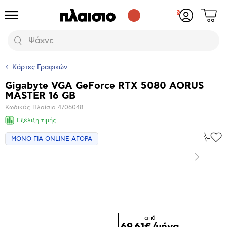
Δες
Προϊόντα
Σύνδεση
το
ή
καλάθι
εγγραφή
Αναζήτηση
σου
Κάρτες Γραφικών
Gigabyte VGA GeForce RTX 5080 AORUS
Βασικά
MASTER 16 GB
χαρακτηριστικά
Κωδικός Πλαίσιο
4706048
Εξέλιξη τιμής
Σύγκρ
ΜΟΝΟ ΓΙΑ ONLINE ΑΓΟΡΑ
Προ
το
στα
Αγα
Επόμενο
Μεγέθυνση
φωτογραφίας
Επόμενο
από
69,61€/μήνα