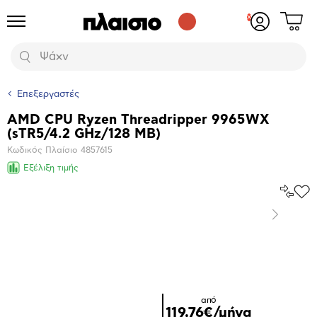
Δες
Προϊόντα
Σύνδεση
το
ή
καλάθι
εγγραφή
Αναζήτηση
σου
Επεξεργαστές
AMD CPU Ryzen Threadripper 9965WX
Βασικά
(sTR5/4.2 GHz/128 ΜΒ)
χαρακτηριστικά
Κωδικός Πλαίσιο
4857615
Εξέλιξη τιμής
Σύγκρ
Προ
το
στα
Επόμενο
Αγα
Μεγέθυνση
φωτογραφίας
Επόμενο
από
119,76€/μήνα