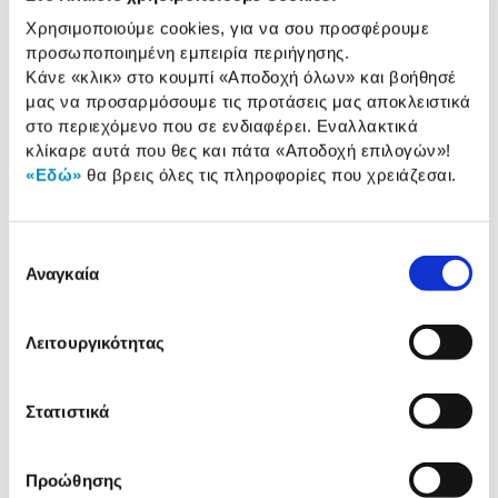
Ταχύτητα Επεξεργαστή:
4.2 GHz
Χρησιμοποιούμε cookies, για να σου προσφέρουμε
Cache:
128 ΜΒ
προσωποποιημένη εμπειρία περιήγησης.
Κάνε «κλικ» στο κουμπί
«Αποδοχή όλων»
και βοήθησέ
μας να προσαρμόσουμε τις προτάσεις μας αποκλειστικά
στο περιεχόμενο που σε ενδιαφέρει. Εναλλακτικά
Αναλυτική
κλίκαρε αυτά που θες και πάτα
«Αποδοχή επιλογών»
!
Αναλυτική παρουσίαση
παρουσίαση
«Εδώ»
θα βρεις όλες τις πληροφορίες που χρειάζεσαι.
Προδιαγραφές
Χαρακτηριστικά
προϊόντος
Επιλογή
Αναγκαία
συγκατάθεσης
Αξιολογήσεις
Αξιολογήσεις
Λειτουργικότητας
Κάτι μας λέει πως τα παρακάτω
Στατιστικά
προϊόντα σε ενδιαφέρουν!
Προώθησης