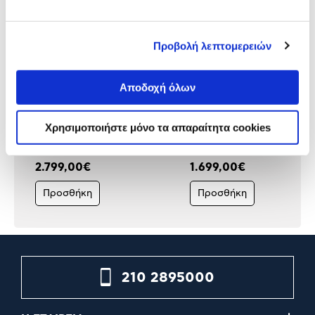
Προβολή λεπτομερειών
Αποδοχή όλων
AMD CPU Ryzen Threadripper
AMD CPU Ryzen Threadrip
9970X (sTR5/4.0 GHz/128 ΜΒ)
9960X (sTR5/4.2 GHz/128 
Χρησιμοποιήστε μόνο τα απαραίτητα cookies
2.799,00€
1.699,00€
Προσθήκη
Προσθήκη
210 2895000