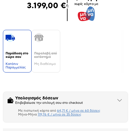
3.199,00 €
χωρίς κάρτα με
ή
Παράδοση στο
Παραλαβή από
χώρο σου
κατάστημα
Kατόπιν
Μη διαθέσιμο
Παραγγελίας
Δεν
υπάρχουν
επιπλέον
πληροφορίες.
Υπολογισμός δόσεων
Άνοιξε
Επιβεβαίωσε την επιλογή σου στο checkout
το
μπλοκ
Με πιστωτική κάρτα από
64,71 € / μήνα σε 60 δόσεις
Πιστωτική κάρτα
Μήνα-Μήνα
119,76 € / μήνα σε 35 δόσεις
Μήνα Μήνα