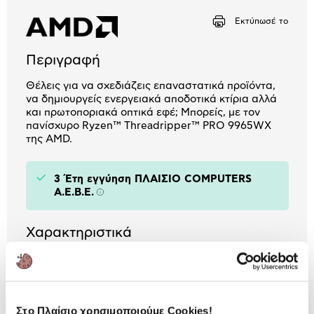
Αριθμός δόσεων
Ποσό/Μήνα
Εκτύπωσέ το
64,71 €
Περιγραφή
Θέλεις για να σχεδιάζεις επαναστατικά προϊόντα,
να δημιουργείς ενεργειακά αποδοτικά κτίρια αλλά
και πρωτοποριακά οπτικά εφέ; Μπορείς, με τον
πανίσχυρο Ryzen™ Threadripper™ PRO 9965WX
της AMD.
3 Έτη εγγύηση ΠΛΑΙΣΙΟ COMPUTERS
A.E.B.E.
Πληροφορίες
Χαρακτηριστικά
Socket:
sTR5
Πυρήνες Επεξεργαστή:
24
Στο Πλαίσιο χρησιμοποιούμε Cookies!