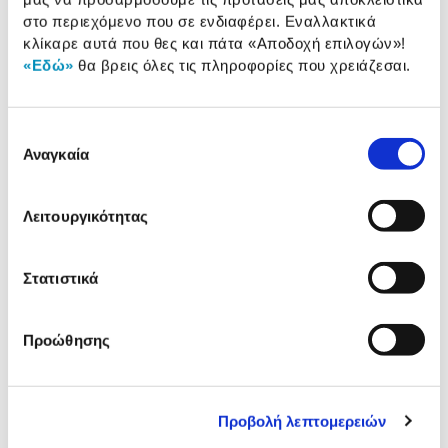
Προδιαγραφές
στο περιεχόμενο που σε ενδιαφέρει. Εναλλακτικά
Χαρακτηριστικά
προϊόντος
κλίκαρε αυτά που θες και πάτα
«Αποδοχή επιλογών»
!
«Εδώ»
θα βρεις όλες τις πληροφορίες που χρειάζεσαι.
Αξιολογήσεις
Αξιολογήσεις
Επιλογή
Αναγκαία
συγκατάθεσης
Δες τι κλίκαραν όσοι είδαν το ίδιο
προϊόν με εσένα!
Λειτουργικότητας
Στατιστικά
Προώθησης
Προβολή λεπτομερειών
Lian Li STRIMER Wireless for
Lian Li STRIMER Wireless 
MB 24-Pin & Wireless
Motherboard 24-Pin (No