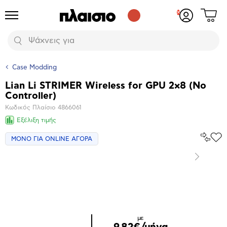
Δες
Προϊόντα
Σύνδεση
το
ή
καλάθι
εγγραφή
Αναζήτηση
σου
Case Modding
Lian Li STRIMER Wireless for GPU 2x8 (No
Βασικά
Controller)
χαρακτηριστικά
Κωδικός Πλαίσιο
4866061
Εξέλιξη τιμής
Σύγκρ
ΜΟΝΟ ΓΙΑ ONLINE ΑΓΟΡΑ
Προ
το
στα
Αγα
Επόμενο
Μεγέθυνση
φωτογραφίας
με
9,82€/μήνα