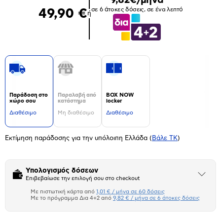
σε 6 άτοκες δόσεις, σε ένα λεπτό
49,90 €
ή
Παράδοση στο
Παραλαβή από
BOX NOW
χώρο σου
κατάστημα
locker
Διαθέσιμο
Μη διαθέσιμο
Διαθέσιμο
Εκτίμηση παράδοσης για την υπόλοιπη Ελλάδα
(
Βάλε ΤΚ
)
Υπολογισμός δόσεων
Άνοιξε
Επιβεβαίωσε την επιλογή σου στο checkout
το
μπλοκ
Με πιστωτική κάρτα από
1,01 € / μήνα σε 60 δόσεις
Πιστωτική κάρτα
Με το πρόγραμμα Δια 4+2 από
9,82 € / μήνα σε 6 άτοκες δόσεις
Πλαίσιο δια 4+2