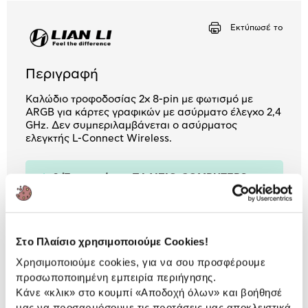
Αριθμός δόσεων
Ποσό/Μήνα
Εκτύπωσέ το
1,01 €
Περιγραφή
Καλώδιο τροφοδοσίας 2x 8-pin με φωτισμό με
ARGB για κάρτες γραφικών με ασύρματο έλεγχο 2,4
GHz. Δεν συμπεριλαμβάνεται ο ασύρματος
ελεγκτής L-Connect Wireless.
2 Έτη εγγύηση ΠΛΑΙΣΙΟ COMPUTERS
A.E.B.E.
Πληροφορίες
Στο Πλαίσιο χρησιμοποιούμε Cookies!
Χρησιμοποιούμε cookies, για να σου προσφέρουμε
Αναλυτική
Αναλυτική παρουσίαση
προσωποποιημένη εμπειρία περιήγησης.
παρουσίαση
Κάνε «κλικ» στο κουμπί
«Αποδοχή όλων»
και βοήθησέ
μας να προσαρμόσουμε τις προτάσεις μας αποκλειστικά