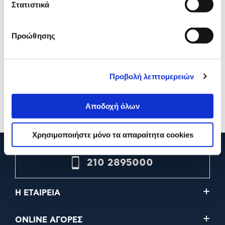
Στατιστικά
Προώθησης
Arctic Cooling Thermal Paste
CPU Cooler Asus ROG R
Arctic MX-4 4gr
IV SLC 360 ARGB
Προβολή λεπτομερειών
9,99€
449,90€
Προσθήκη
Προσθήκη
Αποδοχή όλων
Χρησιμοποιήστε μόνο τα απαραίτητα cookies
210 2895000
Η ΕΤΑΙΡΕΙΑ
ONLINE ΑΓΟΡΕΣ