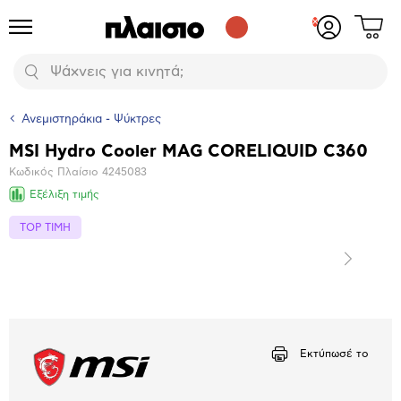
Δες
Προϊόντα
Σύνδεση
το
ή
καλάθι
εγγραφή
Αναζήτηση
σου
Ανεμιστηράκια - Ψύκτρες
MSI Hydro Cooler MAG CORELIQUID C360
Βασικά
Κωδικός Πλαίσιο
4245083
χαρακτηριστικά
Εξέλιξη τιμής
TOP ΤΙΜΗ
Επόμενο
Μεγέθυνση
φωτογραφίας
Εκτύπωσέ το