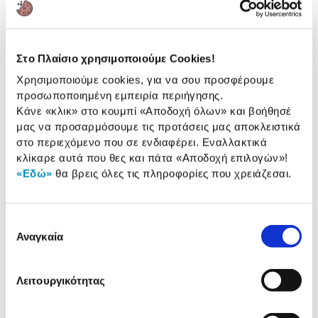
Αναλυτική
Αναλυτική παρουσίαση
παρουσίαση
Στο Πλαίσιο χρησιμοποιούμε Cookies!
Προδιαγραφές
Χρησιμοποιούμε cookies, για να σου προσφέρουμε
Χαρακτηριστικά
προσωποποιημένη εμπειρία περιήγησης.
προϊόντος
Κάνε «κλικ» στο κουμπί
«Αποδοχή όλων»
και βοήθησέ
Αξιολογήσεις
μας να προσαρμόσουμε τις προτάσεις μας αποκλειστικά
Αξιολογήσεις
στο περιεχόμενο που σε ενδιαφέρει. Εναλλακτικά
κλίκαρε αυτά που θες και πάτα
«Αποδοχή επιλογών»
!
«Εδώ»
θα βρεις όλες τις πληροφορίες που χρειάζεσαι.
Συγκεντρώσαμε τα πιο δημοφιλή
προϊόντα της κατηγορίας & στα
παρουσιάζουμε.
Επιλογή
Αναγκαία
συγκατάθεσης
Λειτουργικότητας