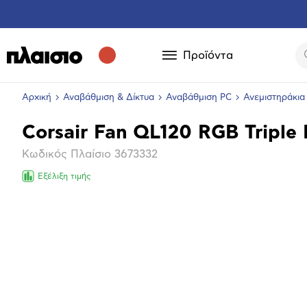
Προϊόντα
Αρχική
Αναβάθμιση & Δίκτυα
Αναβάθμιση PC
Ανεμιστηράκια
Corsair Fan QL120 RGB Triple
Βασικά
Κωδικός Πλαίσιο
3673332
χαρακτηριστικά
Εξέλιξη τιμής
Επόμενο
Μεγέθ
φωτογ