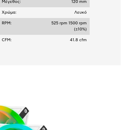
Μέγεθος:
120 mm
Χρώμα:
Λευκό
RPM:
525 rpm 1500 rpm
(±10%)
CFM:
41.8 cfm