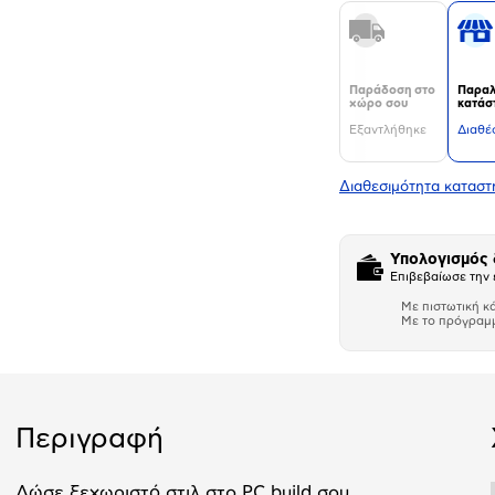
Παράδοση στο
Παραλ
χώρο σου
κατάσ
Εξαντλήθηκε
Διαθέ
Διαθεσιμότητα κατασ
Υπολογισμός
Επιβεβαίωσε την 
Με πιστωτική κ
Με το πρόγραμ
Αριθμός δό
Περιγραφή
Δώσε ξεχωριστό στιλ στο PC build σου