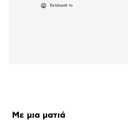
Εκτύπωσέ το
Αναλυτική
παρουσίαση
Με μια ματιά