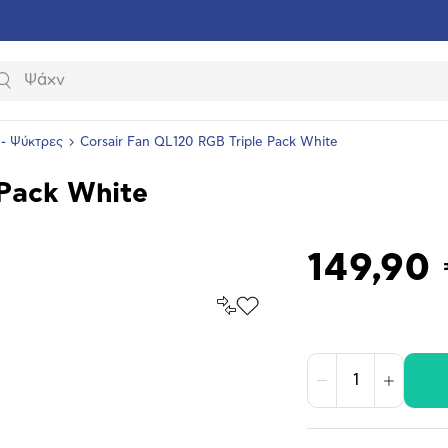
Αναζήτηση
 - Ψύκτρες
Corsair Fan QL120 RGB Triple Pack White
 Pack White
149,90
Σύγκρινέ
Προσθήκη
το
στα
Αγαπημένα
υνση
ραφίας
Μείωση
Αύξηση