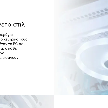
νετο στιλ
τερύγια
ο κεντρικό τους
όταν το PC σου
τά, ο κάθε
 να
ε εισάγουν