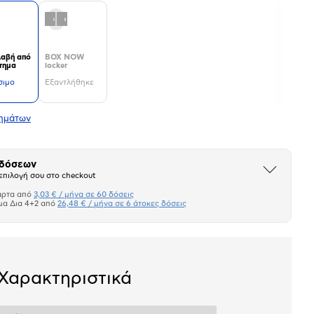
αβή από
BOX NOW
τημα
locker
σιμο
Εξαντλήθηκε
τημάτων
 δόσεων
Άνοιξε
επιλογή σου στο checkout
το
μπλοκ
άρτα από
3,03 € / μήνα σε 60 δόσεις
Πιστωτική κάρτα
μα Δια 4+2 από
26,48 € / μήνα σε 6 άτοκες δόσεις
Πλαίσιο δια 4+2
σεων
Ποσό/Μήνα
Χαρακτηριστικά
3,03 €