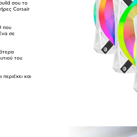
build σου το
τήρες Corsair
D που
ένα σε
σότερα
υτιού του
 περιέχει και