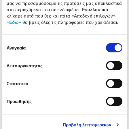
μας να προσαρμόσουμε τις προτάσεις μας αποκλειστικά
Μέγεθος Ανεμιστήρα:
12 cm
στο περιεχόμενο που σε ενδιαφέρει. Εναλλακτικά
κλίκαρε αυτά που θες και πάτα
«Αποδοχή επιλογών»
!
Maximum RPM:
2500 rpm
«Εδώ»
θα βρεις όλες τις πληροφορίες που χρειάζεσαι.
Επιλογή
Αναλυτική
Αναλυτική παρουσίαση
Αναγκαία
συγκατάθεσης
παρουσίαση
Προδιαγραφές
Λειτουργικότητας
Χαρακτηριστικά
προϊόντος
Αξιολογήσεις
Στατιστικά
Αξιολογήσεις
Προώθησης
Σου παρουσιάζουμε τα top sellers
του μήνα
Προβολή λεπτομερειών