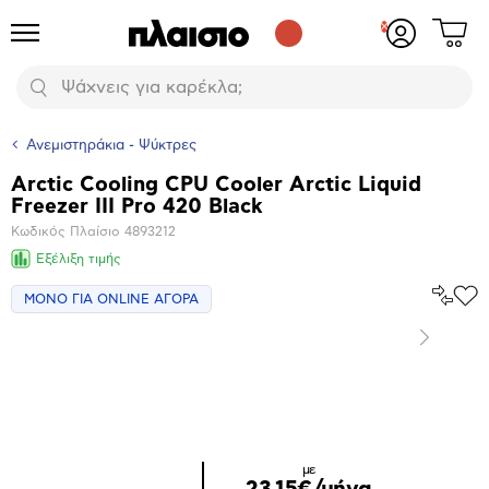
Δες
Προϊόντα
Σύνδεση
το
ή
καλάθι
εγγραφή
Αναζήτηση
σου
Ανεμιστηράκια - Ψύκτρες
Arctic Cooling CPU Cooler Arctic Liquid
Βασικά
Freezer III Pro 420 Black
χαρακτηριστικά
Κωδικός Πλαίσιο
4893212
Εξέλιξη τιμής
Σύγκρ
ΜΟΝΟ ΓΙΑ ONLINE ΑΓΟΡΑ
Προ
το
στα
Αγα
Επόμενο
Μεγέθυνση
φωτογραφίας
Επόμενο
με
23,15€/μήνα