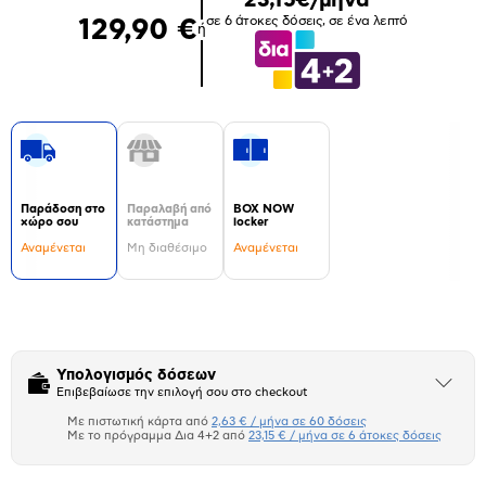
σε 6 άτοκες δόσεις, σε ένα λεπτό
129,90 €
ή
Παράδοση στο
Παραλαβή από
BOX NOW
χώρο σου
κατάστημα
locker
Αναμένεται
Μη διαθέσιμο
Αναμένεται
Δεν
υπάρχουν
επιπλέον
πληροφορίες.
Υπολογισμός δόσεων
Άνοιξε
Επιβεβαίωσε την επιλογή σου στο checkout
το
μπλοκ
Με πιστωτική κάρτα από
2,63 € / μήνα σε 60 δόσεις
Πιστωτική κάρτα
Με το πρόγραμμα Δια 4+2 από
23,15 € / μήνα σε 6 άτοκες δόσεις
Πλαίσιο δια 4+2