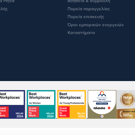
α Μήνα
Βοήθεια & συμβουλή
ολής
Πορεία παραγγελίας
Πορεία επισκευής
Όροι εμπορικών ενεργειών
Καταστήματα