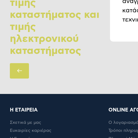
τιμής
αναγ
κατά
καταστήματος και
τεχν
τιμής
ηλεκτρονικού
καταστήματος
Πίσω
Η ΕΤΑΙΡΕΙΑ
ONLINE ΑΓ
Σχετικά με μας
Ο λογαριασμό
Ευκαιρίες καριέρας
Τρόποι πληρω