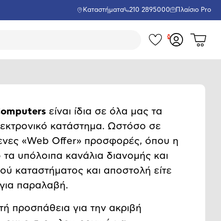
Καταστήματα
210 2895000
Πλαίσιο Pro
Τα
Δες
Σύνδεση
το
αγαπημέν
ή
καλάθι
εγγραφή
σου
μου
omputers
είναι ίδια σε όλα μας τα
ηλεκτρονικό κατάστημα. Ωστόσο σε
ενες «Web Offer» προσφορές, όπου η
 τα υπόλοιπα κανάλια διανομής και
κού καταστήματος και αποστολή είτε
 για παραλαβή.
τή προσπάθεια για την ακριβή