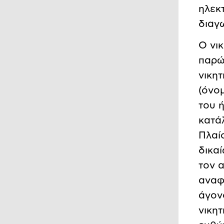
ηλεκ
διαγ
Ο νι
παρώ
νικητ
(όνο
του ή
κατά
Πλαί
δικα
τον 
αναφ
άγον
νικη