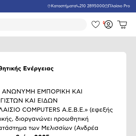
Καταστήματα
210 2895000
Πλαίσιο Pro
Τα
Δες
Σύνδεση
το
αγαπημέν
ή
καλάθι
εγγραφή
σου
μου
ητικής Ενέργειας
ERS ΑΝΩΝΥΜΗ ΕΜΠΟΡΙΚΗ ΚΑΙ
ΓΙΣΤΩΝ ΚΑΙ ΕΙΔΩΝ
ΠΛΑΙΣΙΟ COMPUTERS Α.Ε.Β.Ε.» (εφεξής
τικής, διοργανώνει προωθητική
ατάστημα των Μελισσίων (Ανδρέα