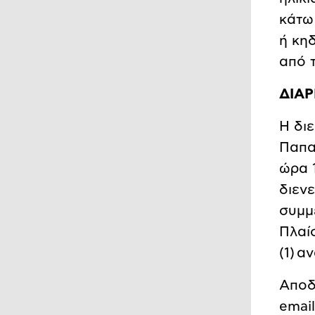
κάτω
ή κη
από 
ΔΙΑΡ
H δι
Παπαν
ώρα 
διενε
συμμ
Πλαί
(1) α
Αποδ
emai