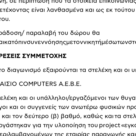
η, σε περίπτωση που τα στοιχεία επικοινωνίας
ετέχοντας είναι λανθασμένα και ως εκ τούτου 
του.
ράδοση/ παραλαβή του δώρου θα
αι
κατόπιν
συνεννόησης
με
τον
νικητή
μέσω
των
στ
ΙΡΕΣΕΙΣ ΣΥΜΜΕΤΟΧΗΣ
το διαγωνισμό εξαιρούνται τα στελέχη και οι 
ΑΙΣΙΟ
COMPUTERS
Α.Ε.Β.Ε.
τελέχη και οι υπάλληλοι/εργαζόμενοι των θυγα
γοι και οι συγγενείς των ανωτέρω φυσικών πρ
 και τον δεύτερο (β) βαθμό, καθώς και
τα στελ
ργάστηκαν για την υλοποίηση του
project
«εγκ
εριλαμβανομένων της εταιρίας παραγωγής και