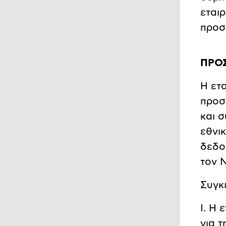
εται
προσ
ΠΡΟ
Η ετ
προσ
και 
εθνι
δεδο
τον Ν
Συγκε
Ι. Η
για 