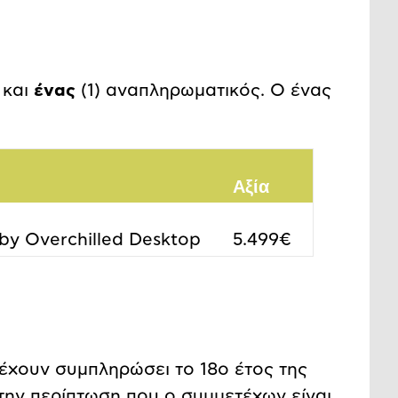
 και
ένας
(1) αναπληρωματικός. Ο ένας
Αξία
by Overchilled Desktop
5.499€
χουν συμπληρώσει το 18ο έτος της
Στην περίπτωση που ο συμμετέχων είναι