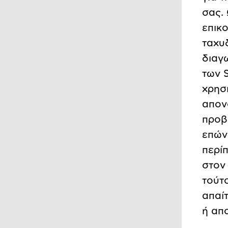
σας.
επικ
ταχυ
διαγ
των S
χρησ
απον
προβ
επών
περί
στον
τούτ
απαί
ή απ