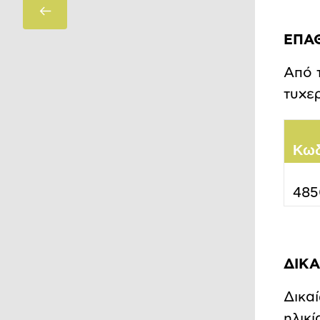
Πίσω
ΕΠΑΘ
Από 
τυχε
Κω
48
ΔΙΚ
Δικα
ηλικί