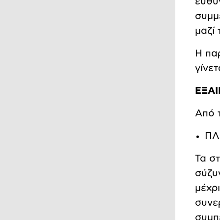
ευθύν
συμμ
μαζί 
Η πα
γίνετ
ΕΞΑ
Από 
ΠΛ
Τα σ
σύζυ
μέχρι
συνε
συμπ