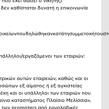
 που έχει δώσει ο νικητής/
δεν καθίσταται δυνατή η επικοινωνία
οιχείων
που
δηλώθηκαν
κατά
τη
συμμετοχή
του
στ
υπάλληλοι/εργαζόμενοι των εταιριών:
τρικών αυτών εταιρειών, καθώς και οι
οσώπων εξ αίματος ή εξ αγχιστείας
έχη και οι υπάλληλοι των εταιριών που
αίνια καταστήματος Πλαίσιο Μελίσσια»,
 των promoters από εργολαβικές