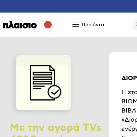
Προϊόντα
ΔΙΟΡ
Η ετ
ΒΙΟΜ
ΒΙΒΛ
«Διο
Με την αγορά TVs
ενέρ