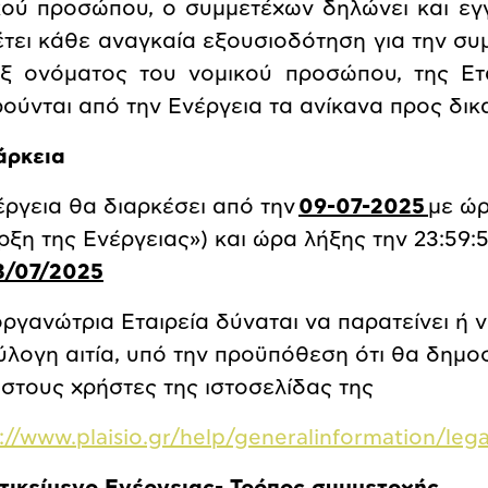
κού προσώπου, ο συμμετέχων δηλώνει και εγγυ
έτει κάθε αναγκαία εξουσιοδότηση για την συ
εξ ονόματος του νομικού προσώπου, της Ετ
ρούνται από την Ενέργεια τα ανίκανα προς δι
άρκεια
έργεια θα διαρκέσει από την
09-07-2025
με ώρ
ρξη της Ενέργειας») και ώρα λήξης την 23:59:
3/07/2025
ργανώτρια Εταιρεία δύναται να παρατείνει ή ν
εύλογη αιτία, υπό την προϋπόθεση ότι θα δημ
 στους χρήστες της ιστοσελίδας της
s://www.plaisio.gr/help/generalinformation/l