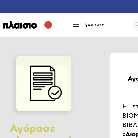
Προϊόντα
Αγό
Η ε
ΒΙΟ
ΒΙΒΛ
Αγόρασε
«
Διο