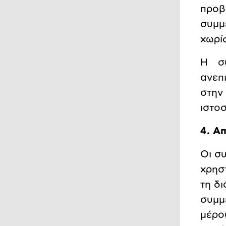
προβ
συμμ
χωρί
Η συ
ανεπ
στην
ιστο
4. Α
Οι σ
χρησ
τη δι
συμμ
μέρο