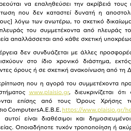
ρεούται να επαληθεύσει την ακρίβειά τους 
πτωση που δεν καταστεί δυνατή η αποστολ
ους] λόγω των ανωτέρω, το σχετικό δικαίωμα
πλευράς του συμμετέχοντα από πλευράς το
ρεία απαλλάσσεται από κάθε σχετική υποχρέω
έργεια δεν συνδυάζεται με άλλες προσφορές
ισχύουν στο ίδιο χρονικό διάστημα, εκτ
ντες όρους ή σε σχετική ανακοίνωση από τη Δ
ερίπτωση που η αγορά του συμμετέχοντα πρα
στήματος
www
.
plaisio
.
gr
, διευκρινίζεται ότ
ονται επίσης από τους Όρους Χρήσης το
σιο
Computers
A
.
E
.
B
.
E
.
https://www.plaisio.gr/
 αυτοί είναι διαθέσιμοι και δημοσιευμένο
ρείας. Οποιαδήποτε τυχόν τροποποίηση ή ακ