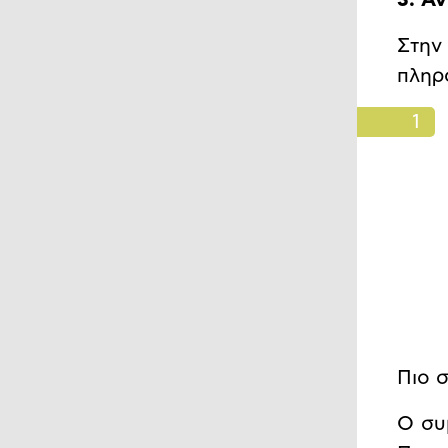
3. Α
Στην
πληρ
Πιο 
Ο συ