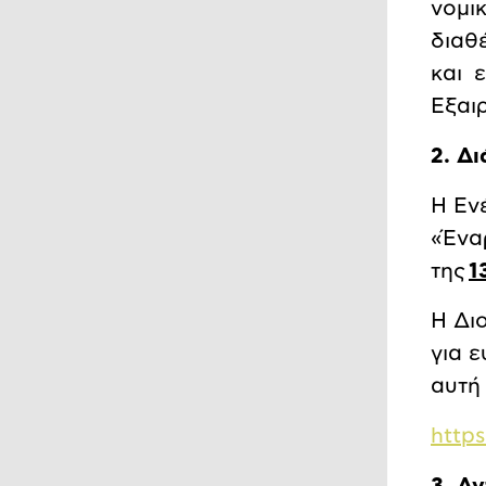
νομι
διαθ
και 
Εξαι
2. Δι
Η Εν
«Ένα
της
1
Η Διο
για 
αυτή
http