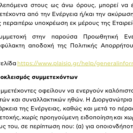
λεπόμενα στους ως άνω όρους, μπορεί να έ
ετέχοντα από την Ενέργεια ή/και την ακύρωσ
ς περαιτέρω υποχρέωση εκ μέρους της Εταιρεί
μμετοχή στην παρούσα Προωθητική Ενέ
ιφύλακτη αποδοχή της Πολιτικής Απορρήτου 
σελίδα
https://www.plaisio.gr/help/generalinfo
ποκλεισμός συμμετεχόντων
υμμετέχοντες οφείλουν να ενεργούν καλόπιστα
τών και συναλλακτικών ηθών. Η Διοργανώτρια 
άρκεια της Ενέργειας, καθώς και μετά το πέρα
ετοχής,
χωρίς προηγούμενη ειδοποίηση
και χω
υς του, σε περίπτωση που: (α) για οποιονδήπο