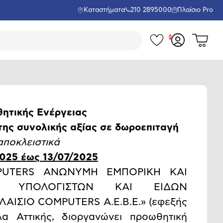
Καταστήματα
210 2895000
Πλαίσιο Pro
Τα
Δες
Σύνδεση
το
αγαπημέν
ή
καλάθι
εγγραφή
σου
μου
ητικής Ενέργειας
της συνολικής αξίας σε δωροεπιταγή
αποκλειστικά
025 έως 13/07/2025
OMPUTERS ΑΝΩΝΥΜΗ ΕΜΠΟΡΙΚΗ ΚΑΙ
ΩΝ ΥΠΟΛΟΓΙΣΤΩΝ ΚΑΙ ΕΙΔΩΝ
ΠΛΑΙΣΙΟ COMPUTERS Α.Ε.Β.Ε.» (εφεξής
α Αττικής, διοργανώνει προωθητική