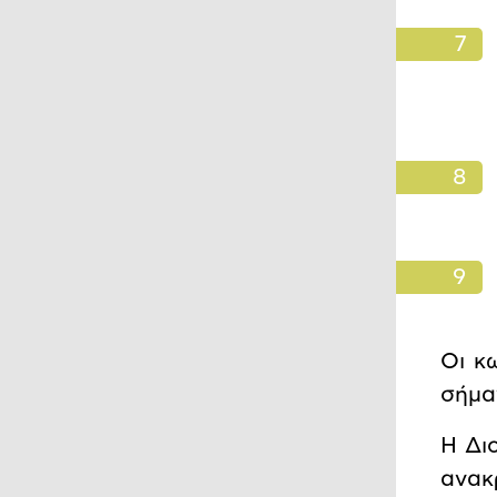
Οι κ
σήμα
Η Δι
ανακ