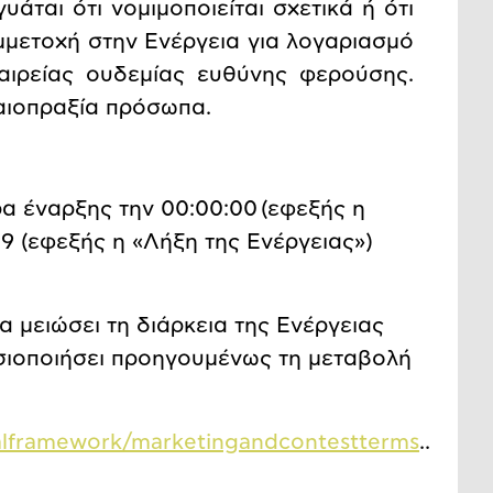
άται ότι νομιμοποιείται σχετικά ή ότι
μμετοχή στην Ενέργεια για λογαριασμό
αιρείας ουδεμίας ευθύνης φερούσης.
καιοπραξία πρόσωπα.
α έναρξης την 00:00:00
(εφεξής η
59 (εφεξής η «Λήξη της Ενέργειας»)
α μειώσει τη διάρκεια της Ενέργειας
οσιοποιήσει προηγουμένως τη μεταβολή
egalframework/marketingandcontestterms
..