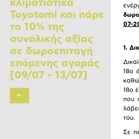
κλιματιστικά
ενέρ
Toyotomi και πάρε
δωρο
07-2
το 10% της
συνολικής αξίας
1. Δ
σε δωροεπιταγή
επόμενης αγοράς
Δικα
18ο 
[09/07 - 13/07]
καθώ
18ο 
Πίσω
που 
λάβε
του.
Σε π