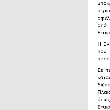
υποχ
περί
οφέλ
από 
Εται
Η Εν
που 
παρό
Σε π
κατα
διέπ
Πλαί
όπως
Εται