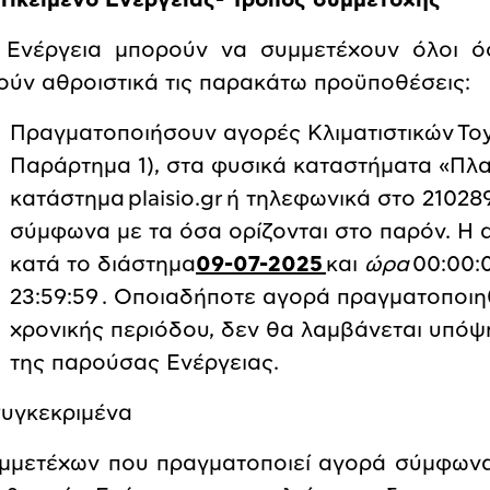
ντικείμενο Ενέργειας- Τρόπος συμμετοχής
 Ενέργεια
μπορούν να συμμετέχουν όλοι ό
ούν αθροιστικά τις παρακάτω προϋποθέσεις:
Πραγματοποιήσουν αγορές Κλιματιστικών
To
Παράρτημα 1), στα φυσικά καταστήματα «Πλαί
κατάστημα
plaisio
.
gr
ή τηλεφωνικά στο 210289
σύμφωνα με τα όσα ορίζονται στο παρόν. Η 
κατά το διάστημα
09-07-2025
και
ώρα
00:00:
23:59:59
. Οποιαδήποτε αγορά πραγματοποιηθ
χρονικής περιόδου, δεν θα λαμβάνεται υπόψη
της παρούσας Ενέργειας.
συγκεκριμένα
μμετέχων που πραγματοποιεί αγορά σύμφωνα 