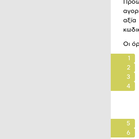
Προω
αγορ
αξία
κωδι
Οι ό