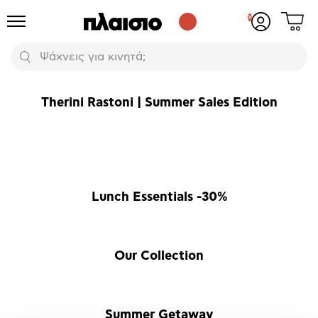
Δες
Προϊόντα
Σύνδεση
το
ή
καλάθι
εγγραφή
Αναζήτηση
σου
Therini Rastoni | Summer Sales Edition
Lunch Essentials -30%
Our Collection
Summer Getaway