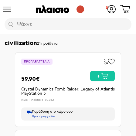
Δες
Προϊόντα
Σύνδεση
το
ή
καλάθι
εγγραφή
Αναζήτηση
σου
civilization
21
προϊόντα
Σύγκρινέ
ΠΡΟΠΑΡΑΓΓΕΛΙΑ
Προσθήκη
το
στα
Αγαπημένα
Προπα
59,90€
Crystal Dynamics Tomb Raider: Legacy of Atlantis
PlayStation 5
Κωδ. Πλαίσιο
5180252
Παράδοση στο χώρο σου
Προπαραγγελία