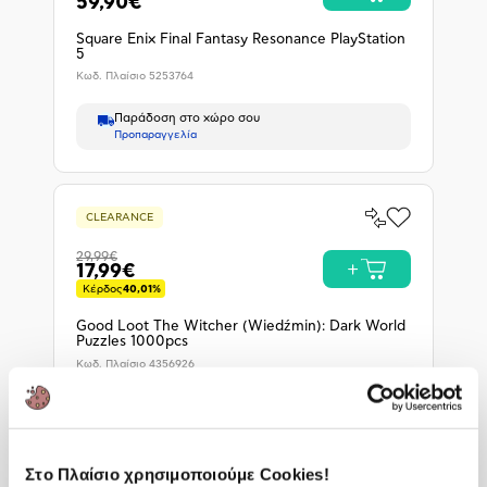
Προπα
59,90€
Square Enix Final Fantasy Resonance PlayStation
5
Κωδ. Πλαίσιο
5253764
Παράδοση στο χώρο σου
Προπαραγγελία
Σύγκρινέ
CLEARANCE
Προσθήκη
το
στα
29,99€
Αγαπημένα
17,99€
Προσθ
Κέρδος
40,01%
Good Loot The Witcher (Wiedźmin): Dark World
Puzzles 1000pcs
Κωδ. Πλαίσιο
4356926
Παράδοση στο χώρο σου
Διαθέσιμο
Στο Πλαίσιο χρησιμοποιούμε Cookies!