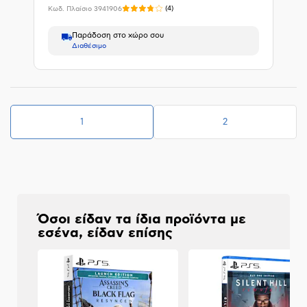
(
4
)
Κωδ. Πλαίσιο
3941906
Παράδοση στο χώρο σου
Διαθέσιμο
(τρέχουσα
(τρέχουσα
1
2
σελίδα)
σελίδα)
Όσοι είδαν τα ίδια προϊόντα με
εσένα, είδαν επίσης