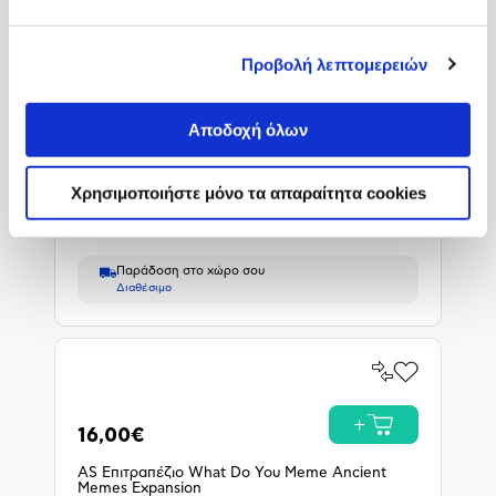
Προπαραγγελία
Προβολή λεπτομερειών
Σύγκρινέ
Προσθήκη
το
στα
Αποδοχή όλων
Αγαπημένα
Προσθ
19,90€
EA Dead Space Remake PlayStation 5
Χρησιμοποιήστε μόνο τα απαραίτητα cookies
(
25
)
Κωδ. Πλαίσιο
4092066
Παράδοση στο χώρο σου
Διαθέσιμο
Σύγκρινέ
Προσθήκη
το
στα
Αγαπημένα
Προσθ
16,00€
AS Επιτραπέζιο What Do You Meme Ancient
Memes Expansion