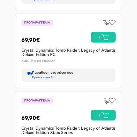
Σύγκρινέ
ΠΡΟΠΑΡΑΓΓΕΛΙΑ
Προσθήκη
το
στα
Αγαπημένα
Προπα
69,90€
Crystal Dynamics Tomb Raider: Legacy of Atlantis
Deluxe Edition PC
Κωδ. Πλαίσιο
5180309
Παράδοση στο χώρο σου
Προπαραγγελία
Σύγκρινέ
ΠΡΟΠΑΡΑΓΓΕΛΙΑ
Προσθήκη
το
στα
Αγαπημένα
Προπα
69,90€
Crystal Dynamics Tomb Raider: Legacy of Atlantis
Deluxe Edition Xbox Series