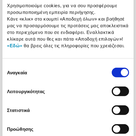
Σύγκρινέ
Χρησιμοποιούμε cookies, για να σου προσφέρουμε
ΠΡΟΠΑΡΑΓΓΕΛΙΑ
Προσθήκη
το
προσωποποιημένη εμπειρία περιήγησης.
στα
Αγαπημένα
Κάνε «κλικ» στο κουμπί
«Αποδοχή όλων»
και βοήθησέ
Προπα
59,90€
μας να προσαρμόσουμε τις προτάσεις μας αποκλειστικά
στο περιεχόμενο που σε ενδιαφέρει. Εναλλακτικά
Square Enix Final Fantasy Resonance Nintendo
Switch 2
κλίκαρε αυτά που θες και πάτα
«Αποδοχή επιλογών»
!
Κωδ. Πλαίσιο
5253780
«Εδώ»
θα βρεις όλες τις πληροφορίες που χρειάζεσαι.
Παράδοση στο χώρο σου
Προπαραγγελία
Επιλογή
Αναγκαία
συγκατάθεσης
Σύγκρινέ
ΠΡΟΠΑΡΑΓΓΕΛΙΑ
Προσθήκη
το
στα
Λειτουργικότητας
Αγαπημένα
Προπα
69,90€
Στατιστικά
Namco The Blood of Dawnwalker PC
Κωδ. Πλαίσιο
5148324
Προώθησης
Παράδοση στο χώρο σου