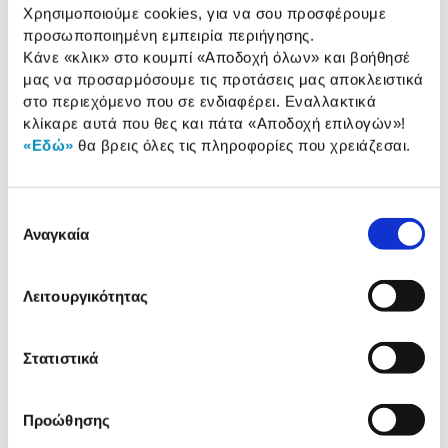
Χρησιμοποιούμε cookies, για να σου προσφέρουμε
προσωποποιημένη εμπειρία περιήγησης.
Κάνε «κλικ» στο κουμπί
«Αποδοχή όλων»
και βοήθησέ
Συγκεντρώσαμε τα πιο δημοφιλή
μας να προσαρμόσουμε τις προτάσεις μας αποκλειστικά
προϊόντα της κατηγορίας & στα
στο περιεχόμενο που σε ενδιαφέρει. Εναλλακτικά
παρουσιάζουμε.
κλίκαρε αυτά που θες και πάτα
«Αποδοχή επιλογών»
!
«Εδώ»
θα βρεις όλες τις πληροφορίες που χρειάζεσαι.
Επιλογή
Αναγκαία
συγκατάθεσης
Λειτουργικότητας
Επιτραπέζιο Καρτών "AX
The Couple Game
BAX" FIPSTER
Στατιστικά
19,99€
23,99€
Προώθησης