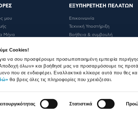
ΟΡΕΣ
ΕΞΥΠΗΡΕΤΗΣΗ ΠΕΛΑΤΩΝ
ς μου
Επικοινωνία
μής
Τεχνική Υποστήριξη
α Μήνα
Βοήθεια & συμβουλή
ολής
Πορεία παραγγελίας
ύμε Cookies!
Πορεία επισκευής
 για να σου προσφέρουμε προσωποποιημένη εμπειρία περιήγη
Όροι εμπορικών ενεργειών
Αποδοχή όλων»
και βοήθησέ μας να προσαρμόσουμε τις προτά
Καταστήματα
μενο που σε ενδιαφέρει. Εναλλακτικά κλίκαρε αυτά που θες κα
δώ»
θα βρεις όλες τις πληροφορίες που χρειάζεσαι.
ειτουργικότητας
Στατιστικά
Προώ