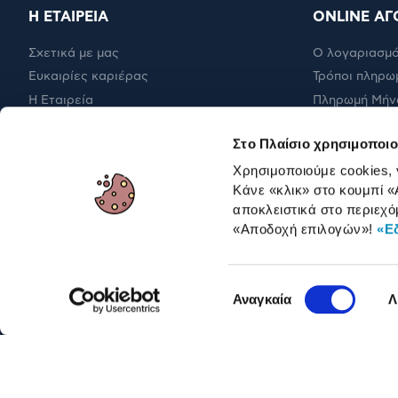
Η ΕΤΑΙΡΕΙΑ
ONLINE ΑΓ
Σχετικά με μας
Ο λογαριασμό
Ευκαιρίες καριέρας
Τρόποι πληρω
Η Εταιρεία
Πληρωμή Μήν
Εταιρική υπευθυνότητα
Έξοδα αποστ
Στο Πλαίσιο χρησιμοποιο
RBA Membership Status
Επιστροφές
Χρησιμοποιούμε cookies,
Κάνε «κλικ» στο κουμπί
«
αποκλειστικά στο περιεχό
ΓΙΑ ΕΠΑΓΓΕΛΜΑΤΙΕΣ
«Αποδοχή επιλογών»
!
«Ε
Επιλογή
Αναγκαία
Λ
συγκατάθεσης