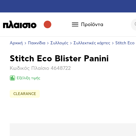
Προϊόντα
Αρχική
Παιχνίδια
Συλλογές
Συλλεκτικές κάρτες
Stitch Eco 
Stitch Eco Blister Panini
Βασικά
Κωδικός Πλαίσιο
4648722
χαρακτηριστικά
Εξέλιξη τιμής
CLEARANCE
Μεγέθ
φωτογ