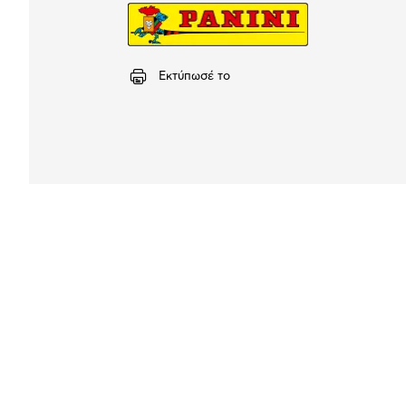
Εκτύπωσέ το
Αναλυτική
παρουσίαση