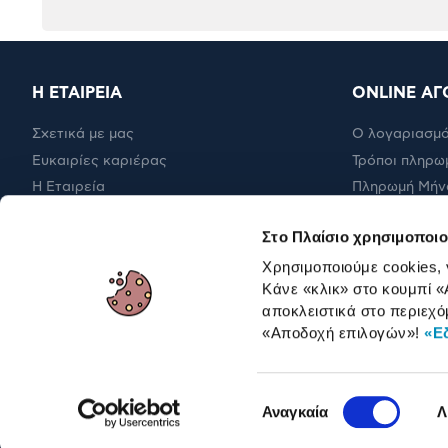
Η ΕΤΑΙΡΕΙΑ
ONLINE ΑΓ
Σχετικά με μας
Ο λογαριασμό
Ευκαιρίες καριέρας
Τρόποι πληρω
Η Εταιρεία
Πληρωμή Μήν
Εταιρική υπευθυνότητα
Έξοδα αποστ
Στο Πλαίσιο χρησιμοποιο
RBA Membership Status
Επιστροφές
Χρησιμοποιούμε cookies,
Κάνε «κλικ» στο κουμπί
«
αποκλειστικά στο περιεχό
ΓΙΑ ΕΠΑΓΓΕΛΜΑΤΙΕΣ
«Αποδοχή επιλογών»
!
«Ε
Επιλογή
Αναγκαία
Λ
συγκατάθεσης