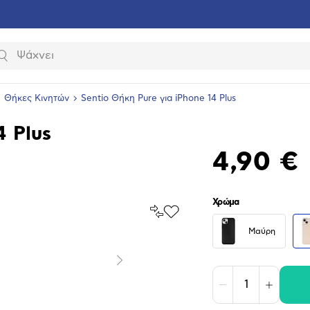
Αναζήτηση
Θήκες Κινητών
Sentio Θήκη Pure για iPhone 14 Plus
4 Plus
4,90 €
Χρώμα
Σύγκρινέ
Προσθήκη
το
στα
Μαύρη
Αγαπημένα
υνση
ραφίας
Επόμενο
Μείωση
Αύξηση