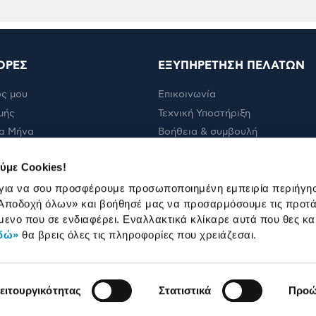
ΟΡΕΣ
ΕΞΥΠΗΡΕΤΗΣΗ ΠΕΛΑΤΩΝ
ς μου
Επικοινωνία
μής
Τεχνική Υποστήριξη
α Μήνα
Βοήθεια & συμβουλή
ολής
Πορεία παραγγελίας
ύμε Cookies!
Πορεία επισκευής
 για να σου προσφέρουμε προσωποποιημένη εμπειρία περιήγη
Όροι εμπορικών ενεργειών
Αποδοχή όλων»
και βοήθησέ μας να προσαρμόσουμε τις προτά
Καταστήματα
μενο που σε ενδιαφέρει. Εναλλακτικά κλίκαρε αυτά που θες κα
δώ»
θα βρεις όλες τις πληροφορίες που χρειάζεσαι.
ειτουργικότητας
Στατιστικά
Προώ