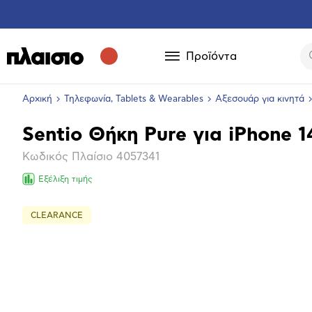
Προϊόντα
Αρχική
Τηλεφωνία, Tablets & Wearables
Αξεσουάρ για κινητά
Sentio Θήκη Pure για iPhone 1
Βασικά
Κωδικός Πλαίσιο
4057341
χαρακτηριστικά
Εξέλιξη τιμής
CLEARANCE
Επόμενο
Μεγέθ
φωτογ