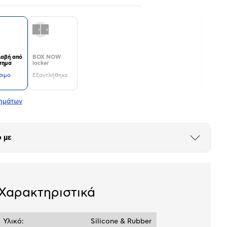
αβή από
BOX NOW
τημα
locker
σιμο
Εξαντλήθηκε
τημάτων
 με
Άνοιξε
το
μπλοκ
Χαρακτηριστικά
Υλικό:
Silicone & Rubber